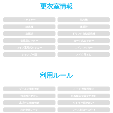
更衣室情報
水以外の飲食禁止
タトゥー隠せばOK
歩行専用レーン
レベル別コース分け
ドライヤー
脱水機
給水機
体重計
飛び込み練習OK
フィン、パドルの使用OK
血圧計
ドリンク自動販売機
貴重品ロッカー
カード式ロッカー
スクール
コイン返却式ロッカー
コインロッカー
シャンプー類
メイク落とし
子供向け水泳教室
大人向け水泳教室
アクアビクス
利用ルール
レンタル
プール内撮影禁止
メイク/整髪料禁止
水泳帽必ず被る
浮き輪等遊具使用禁止
バスタオル
水着
水以外の飲食禁止
タトゥー隠せばOK
歩行専用レーン
レベル別コース分け