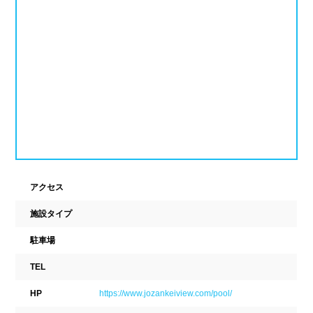
ナイトプール
スポーツジム
新潟県
富山県
石川県
ホテル
学校施設
福井県
山梨県
長野県
スパリゾート
東海
設備
岐阜県
静岡県
愛知県
ジャグジー
採暖室
三重県
アクセス
サウナ
シャワーブース
施設タイプ
近畿
浴室
テーブル
駐車場
ベンチ
飲食店併設
滋賀県
京都府
大阪府
TEL
水泳用品物販
観覧席
兵庫県
奈良県
和歌山県
HP
https://www.jozankeiview.com/pool/