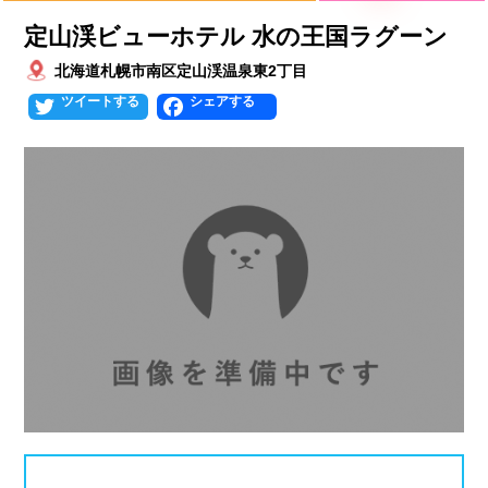
プールタイプ
北海道、東北
定山渓ビューホテル 水の王国ラグーン
北海道
青森県
岩手県
25mプール
50mプール
北海道札幌市南区定山渓温泉東2丁目
Twitter
Facebook
宮城県
秋田県
山形県
幼児用プール
流れるプール
福島県
温水プール
屋内プール
屋外プール
スライダー
関東
人口波プール
海水プール
茨城県
栃木県
群馬県
高飛び込み
水連公認プール
埼玉県
千葉県
東京都
施設タイプ
神奈川県
公営プール
レジャープール
北陸、甲信越