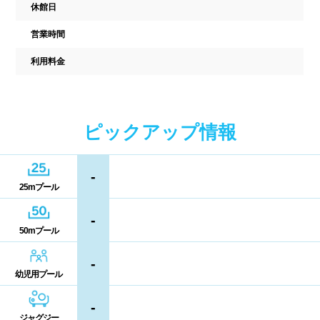
駐車場
駐輪場
休館日
中国
営業時間
キャッシュレス決済
多目的トイレ
利用料金
鳥取県
島根県
岡山県
バリアフリー
ウォシュレット
広島県
山口県
喫煙スペース
ピックアップ情報
四国
更衣室/ロッカータイプ
-
徳島県
香川県
愛媛県
25mプール
ドライヤー
脱水機
高知県
-
給水機
体重計
50mプール
血圧計
ドリンク自動販売機
九州、沖縄
-
幼児用プール
貴重品ロッカー
カード式ロッカー
福岡県
佐賀県
長崎県
-
ジャグジー
コイン返却式ロッカー
コインロッカー