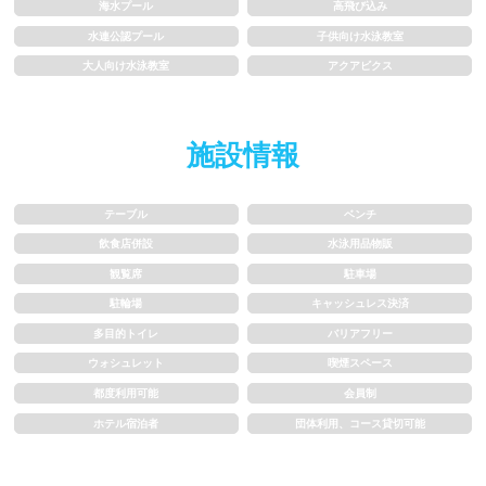
1m未満
1~1.5m
海水プール
高飛び込み
水連公認プール
子供向け水泳教室
1.5~2m
2m以上
大人向け水泳教室
アクアビクス
レーン
施設情報
3レーン以下
4レーン
テーブル
ベンチ
5レーン
6レーン
飲食店併設
水泳用品物販
観覧席
駐車場
7レーン以上
駐輪場
キャッシュレス決済
多目的トイレ
バリアフリー
プール利用ルール
ウォシュレット
喫煙スペース
都度利用可能
会員制
プール内撮影禁止
メイク/整髪料禁止
ホテル宿泊者
団体利用、コース貸切可能
水泳帽必ず被る
浮き輪等遊具使用禁止