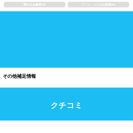
浮き輪類
水泳帽、ゴーグル
飛び込み練習OK
フィン、パドルの使用OK
施設利用
都度利用可能
会員制
ホテル宿泊者
団体利用、コース貸切可能
プール情報
その他補足情報
プール情報募集中
クチコミ