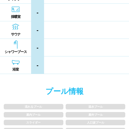
熊本県
大分県
宮崎県
-
シャンプー類
メイク落とし
採暖室
鹿児島県
沖縄県
-
営業時間
サウナ
-
通年営業
夏季限定
シャワーブース
18時以降も営業
24時間営業
-
浴室
ロケーション
プール情報
駅近
郊外
流れるプール
温水プール
水深
屋内プール
屋外プール
スライダー
人口波プール