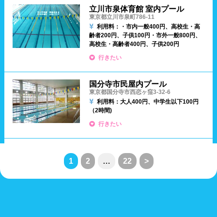
通年営業
夏季限定
立川市泉体育館 室内プール
東京都立川市泉町786-11
利用料：・市内
一般400円、高校生・高
18時以降も営業
24時間営業
齢者200円、子供100円
・市外
一般800円、
高校生・高齢者400円、子供200円
ロケーション
行きたい
国分寺市民屋内プール
駅近
郊外
東京都国分寺市西恋ヶ窪3-32-6
利用料：大人400円、中学生以下100円
（2時間)
水深
行きたい
1m未満
1~1.5m
1
2
…
22
>
1.5~2m
2m以上
レーン