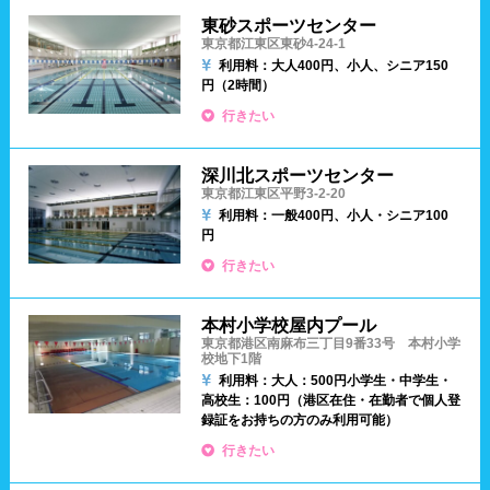
東砂スポーツセンター
東京都江東区東砂4-24-1
四国
更衣室/ロッカータイプ
利用料：大人400円、小人、シニア150
円（2時間）
徳島県
香川県
愛媛県
行きたい
ドライヤー
脱水機
高知県
給水機
体重計
深川北スポーツセンター
東京都江東区平野3-2-20
利用料：一般400円、小人・シニア100
血圧計
ドリンク自動販売機
九州、沖縄
円
行きたい
貴重品ロッカー
カード式ロッカー
福岡県
佐賀県
長崎県
コイン返却式ロッカー
コインロッカー
本村小学校屋内プール
東京都港区南麻布三丁目9番33号 本村小学
熊本県
大分県
宮崎県
校地下1階
シャンプー類
メイク落とし
利用料：大人：500円
小学生・中学生・
鹿児島県
沖縄県
高校生：100円
（港区在住・在勤者で個人登
録証をお持ちの方のみ利用可能）
営業時間
行きたい