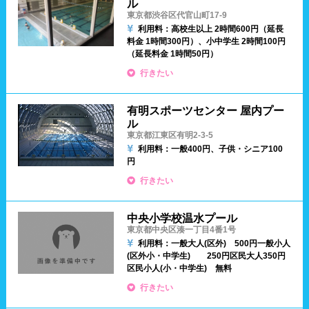
ル
設備
東京都渋谷区代官山町17-9
利用料：高校生以上 2時間600円（延長
岐阜県
静岡県
愛知県
料金 1時間300円）、
小中学生 2時間100円
ジャグジー
採暖室
（延長料金 1時間50円）
三重県
行きたい
サウナ
シャワーブース
近畿
有明スポーツセンター 屋内プー
浴室
テーブル
ル
東京都江東区有明2-3-5
ベンチ
飲食店併設
利用料：一般400円、子供・シニア100
滋賀県
京都府
大阪府
円
水泳用品物販
観覧席
行きたい
兵庫県
奈良県
和歌山県
駐車場
駐輪場
中央小学校温水プール
中国
東京都中央区湊一丁目4番1号
キャッシュレス決済
多目的トイレ
利用料：一般大人(区外) 500円
一般小人
(区外小・中学生) 250円
区民大人350円
鳥取県
島根県
岡山県
区民小人(小・中学生) 無料
バリアフリー
ウォシュレット
行きたい
広島県
山口県
喫煙スペース