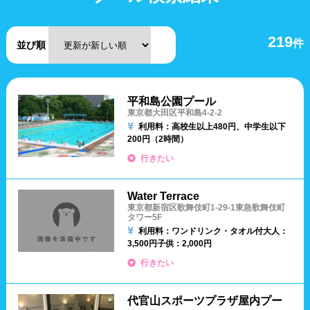
福島県
温水プール
屋内プール
屋外プール
スライダー
219
件
関東
並び順
人口波プール
海水プール
茨城県
栃木県
群馬県
高飛び込み
水連公認プール
平和島公園プール
東京都大田区平和島4-2-2
埼玉県
千葉県
東京都
利用料：高校生以上480円、中学生以下
施設タイプ
200円（2時間）
神奈川県
行きたい
公営プール
レジャープール
北陸、甲信越
Water Terrace
東京都新宿区歌舞伎町1-29-1東急歌舞伎町
ナイトプール
スポーツジム
タワー5F
新潟県
富山県
石川県
利用料：ワンドリンク・タオル付
大人：
3,500円
子供：2,000円
ホテル
学校施設
行きたい
福井県
山梨県
長野県
スパリゾート
代官山スポーツプラザ屋内プー
東海