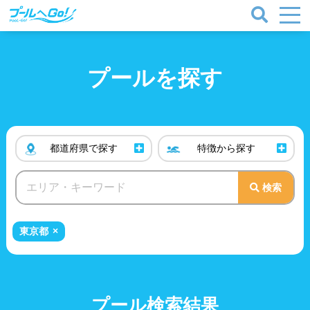
プールを探す
都道府県で
探す
特徴から
探す
検索
プールタイプ
北海道、東北
東京都
北海道
青森県
岩手県
25mプール
50mプール
宮城県
秋田県
山形県
幼児用プール
流れるプール
プール検索結果