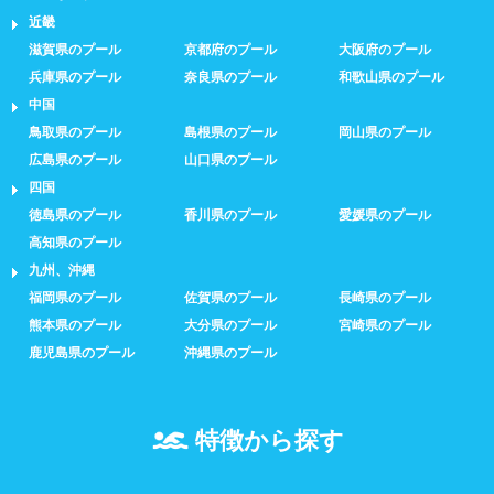
近畿
スクール
滋賀県のプール
京都府のプール
大阪府のプール
兵庫県のプール
奈良県のプール
和歌山県のプール
子供向け水泳教室
大人向け水泳教室
中国
鳥取県のプール
島根県のプール
岡山県のプール
アクアビクス
広島県のプール
山口県のプール
四国
レンタル
徳島県のプール
香川県のプール
愛媛県のプール
高知県のプール
九州、沖縄
バスタオル
水着
福岡県のプール
佐賀県のプール
長崎県のプール
熊本県のプール
大分県のプール
宮崎県のプール
浮き輪類
水泳帽、ゴーグル
鹿児島県のプール
沖縄県のプール
施設利用
特徴から探す
都度利用可能
会員制