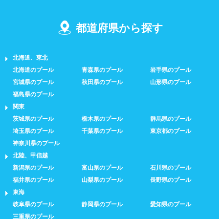
3レーン以下
4レーン
都道府県から探す
5レーン
6レーン
7レーン以上
北海道、東北
北海道のプール
青森県のプール
岩手県のプール
宮城県のプール
秋田県のプール
山形県のプール
プール利用ルール
福島県のプール
関東
プール内撮影禁止
メイク/整髪料禁止
茨城県のプール
栃木県のプール
群馬県のプール
埼玉県のプール
千葉県のプール
東京都のプール
水泳帽必ず被る
浮き輪等遊具使用禁止
神奈川県のプール
北陸、甲信越
水以外の飲食禁止
タトゥー隠せばOK
新潟県のプール
富山県のプール
石川県のプール
歩行専用レーン
レベル別コース分け
福井県のプール
山梨県のプール
長野県のプール
東海
飛び込み練習OK
フィン、パドルの使用OK
岐阜県のプール
静岡県のプール
愛知県のプール
三重県のプール