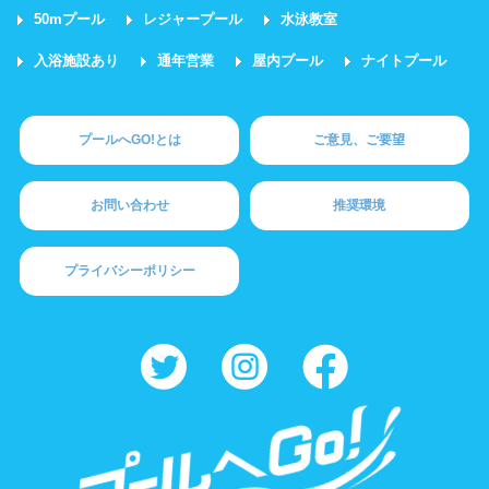
ホテル宿泊者
団体利用、コース貸切可能
50mプール
レジャープール
水泳教室
入浴施設あり
通年営業
屋内プール
ナイトプール
プール情報
プールへGO!とは
ご意見、ご要望
プール情報募集中
お問い合わせ
推奨環境
プライバシーポリシー