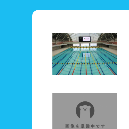
関東
茨城
施設タイプ
神奈
公営
ホテ
北陸、甲信越
新潟
設備
ジャ
東海
岐阜
テー
駐車
近畿
滋賀
バリ
中国
鳥取
更衣室/ロッカータイプ
ドラ