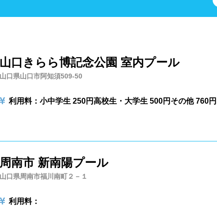
県
栃木県
群馬県
埼玉県
川県
プール
レジャープール
ナイトプ
ル
学校施設
スパリゾート
山口きらら博記念公園 室内プール
県
富山県
石川県
福井県
山口県山口市阿知須509-50
グジー
採暖室
サウナ
シャ
利用料：小中学生 250円
高校生・大学生 500円
その他 760円
県
静岡県
愛知県
三重県
ブル
ベンチ
飲食店併設
水
場
駐輪場
キャッシュレス決済
県
京都府
大阪府
兵庫県
周南市 新南陽プール
アフリー
ウォシュレット
喫煙ス
山口県周南市福川南町２－１
県
島根県
岡山県
広島県
利用料：
イヤー
脱水機
給水機
体重