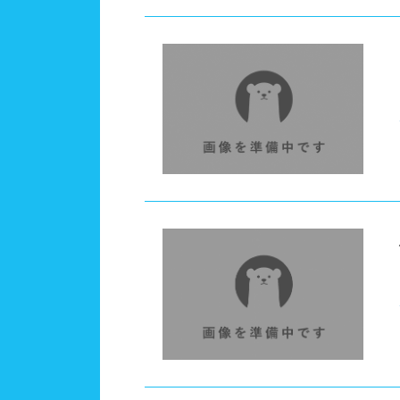
レーン
3レ
プール利用ルール
プー
浮き
歩行
フィ
スクール
子供
レンタル
バス