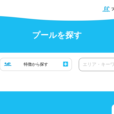
プールを探す
特徴から
探す
道
プール
青森県
50mプール
岩手県
幼児用プール
宮城県
県
プール
屋内プール
屋外プール
波プール
海水プール
高飛び込み