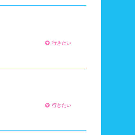
6レーン
7レーン以上
水泳帽必ず被る
行きたい
タトゥー隠せばOK
飛び込み練習OK
アクアビクス
行きたい
帽、ゴーグル