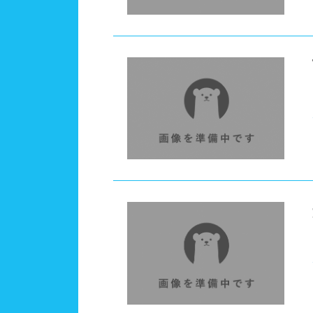
ドリ
四国
徳島
コイ
メイ
九州、沖縄
福岡
鹿児
営業時間
通年
ロケーション
駅近
水深
1m未