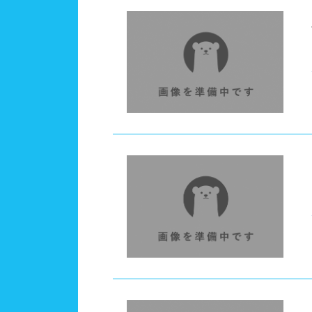
施設利用
都度
団体
プール情報
プー