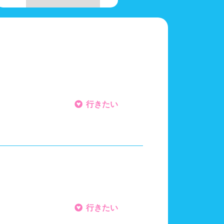
千葉県
東京都
ール
スポーツジム
山梨県
長野県
ワーブース
浴室
行きたい
泳用品物販
観覧席
多目的トイレ
奈良県
和歌山県
ペース
山口県
行きたい
計
血圧計