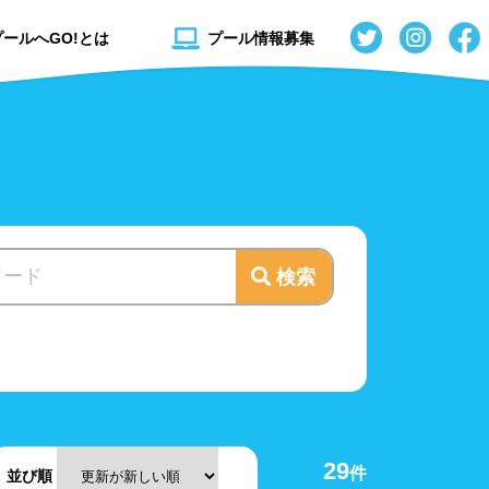
プールへGO!とは
プール情報募集
検索
秋田県
流れるプール
山形県
スライダー
水連公認プール
29
件
並び順