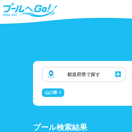
都道府県で
探す
山口県
北海道、東北
プールタイプ
北海
25m
福島
温水
人口
プール検索結果