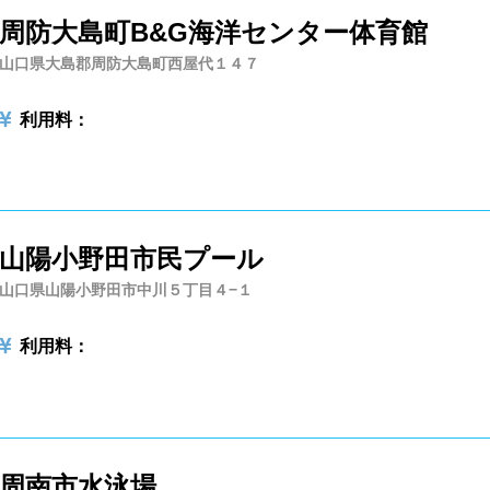
周防大島町B&G海洋センター体育館
利用可能
会員制
ホテル宿泊者
山口県大島郡周防大島町西屋代１４７
利用、コース貸切可能
利用料：
ル情報募集中
山陽小野田市民プール
山口県山陽小野田市中川５丁目４−１
利用料：
周南市水泳場