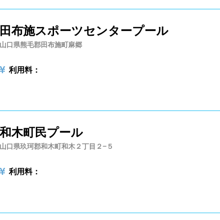
ーン以下
4レーン
5レーン
田布施スポーツセンタープール
山口県熊毛郡田布施町麻郷
ル内撮影禁止
メイク/整髪料禁止
利用料：
輪等遊具使用禁止
水以外の飲食禁止
専用レーン
レベル別コース分け
ン、パドルの使用OK
和木町民プール
山口県玖珂郡和木町和木２丁目２−５
向け水泳教室
大人向け水泳教室
利用料：
タオル
水着
浮き輪類
水泳