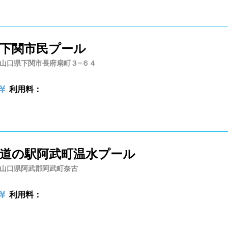
ンク自動販売機
貴重品ロッカー
県
香川県
愛媛県
高知県
ン返却式ロッカー
コインロッカー
下関市民プール
ク落とし
山口県下関市長府扇町３−６４
県
佐賀県
長崎県
熊本県
利用料：
島県
沖縄県
営業
夏季限定
18時以降も営業
郊外
道の駅阿武町温水プール
山口県阿武郡阿武町奈古
満
1~1.5m
1.5~2m
2m以上
利用料：