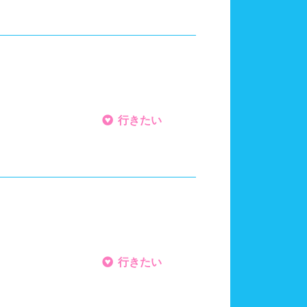
カード式ロッカー
シャンプー類
大分県
宮崎県
行きたい
24時間営業
行きたい