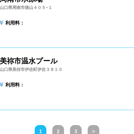
山口県周南市徳山４０５−１
利用料：
美祢市温水プール
山口県美祢市伊佐町伊佐３８１０
利用料：
1
2
3
>