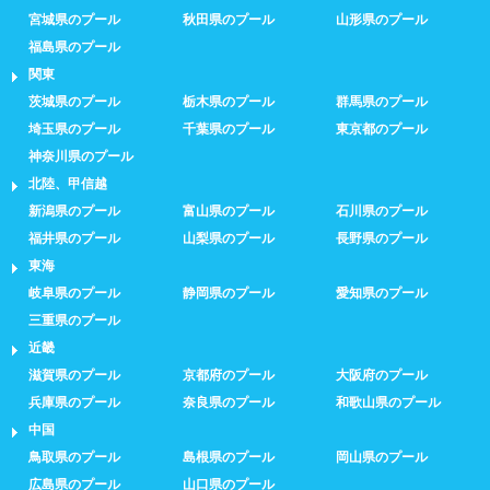
3レーン以下
4レーン
宮城県のプール
秋田県のプール
山形県のプール
福島県のプール
5レーン
6レーン
関東
茨城県のプール
栃木県のプール
群馬県のプール
7レーン以上
埼玉県のプール
千葉県のプール
東京都のプール
神奈川県のプール
プール利用ルール
北陸、甲信越
新潟県のプール
富山県のプール
石川県のプール
福井県のプール
山梨県のプール
長野県のプール
プール内撮影禁止
メイク/整髪料禁止
東海
水泳帽必ず被る
浮き輪等遊具使用禁止
岐阜県のプール
静岡県のプール
愛知県のプール
三重県のプール
水以外の飲食禁止
タトゥー隠せばOK
近畿
滋賀県のプール
京都府のプール
大阪府のプール
歩行専用レーン
レベル別コース分け
兵庫県のプール
奈良県のプール
和歌山県のプール
中国
飛び込み練習OK
フィン、パドルの使用OK
鳥取県のプール
島根県のプール
岡山県のプール
広島県のプール
山口県のプール