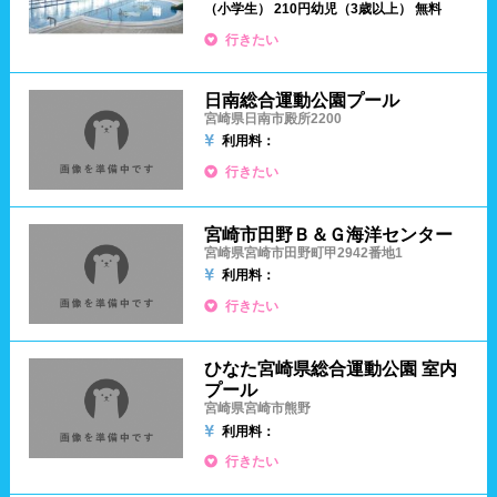
（小学生） 210円
幼児（3歳以上） 無料
四国
行きたい
更衣室/ロッカータイプ
日南総合運動公園プール
徳島県
香川県
愛媛県
ドライヤー
脱水機
宮崎県日南市殿所2200
利用料：
高知県
給水機
体重計
行きたい
血圧計
ドリンク自動販売機
九州、沖縄
宮崎市田野Ｂ＆Ｇ海洋センター
宮崎県宮崎市田野町甲2942番地1
貴重品ロッカー
カード式ロッカー
利用料：
福岡県
佐賀県
長崎県
行きたい
コイン返却式ロッカー
コインロッカー
熊本県
大分県
宮崎県
ひなた宮崎県総合運動公園 室内
シャンプー類
メイク落とし
プール
鹿児島県
沖縄県
宮崎県宮崎市熊野
利用料：
営業時間
行きたい