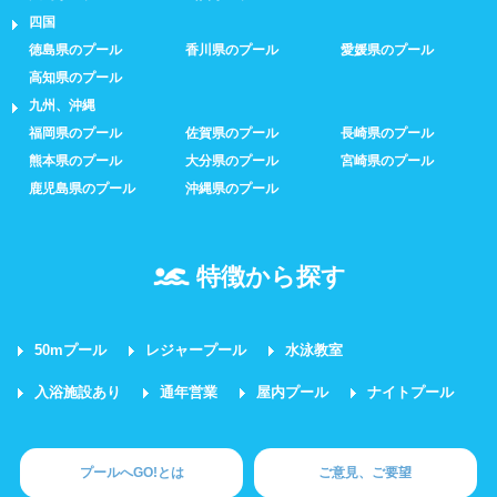
スクール
四国
徳島県のプール
香川県のプール
愛媛県のプール
高知県のプール
子供向け水泳教室
大人向け水泳教室
九州、沖縄
福岡県のプール
佐賀県のプール
長崎県のプール
アクアビクス
熊本県のプール
大分県のプール
宮崎県のプール
鹿児島県のプール
沖縄県のプール
レンタル
バスタオル
水着
特徴から探す
浮き輪類
水泳帽、ゴーグル
50mプール
レジャープール
水泳教室
施設利用
入浴施設あり
通年営業
屋内プール
ナイトプール
都度利用可能
会員制
プールへGO!とは
ご意見、ご要望