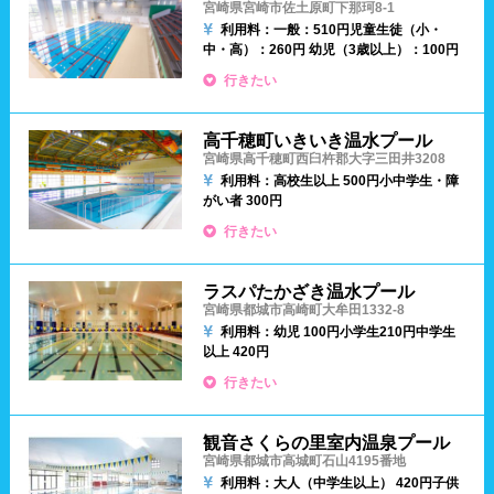
設備
宮崎県宮崎市佐土原町下那珂8-1
利用料：一般：510円
児童生徒（小・
岐阜県
静岡県
愛知県
中・高）：260円
幼児（3歳以上）：100円
ジャグジー
採暖室
行きたい
三重県
サウナ
シャワーブース
高千穂町いきいき温水プール
宮崎県高千穂町西臼杵郡大字三田井3208
近畿
浴室
テーブル
利用料：高校生以上 500円
小中学生・障
がい者 300円
ベンチ
飲食店併設
行きたい
滋賀県
京都府
大阪府
水泳用品物販
観覧席
兵庫県
奈良県
和歌山県
ラスパたかざき温水プール
宮崎県都城市高崎町大牟田1332-8
駐車場
駐輪場
利用料：幼児 100円
小学生210円
中学生
中国
以上 420円
キャッシュレス決済
多目的トイレ
行きたい
鳥取県
島根県
岡山県
バリアフリー
ウォシュレット
観音さくらの里室内温泉プール
宮崎県都城市高城町石山4195番地
広島県
山口県
喫煙スペース
利用料：大人（中学生以上） 420円
子供