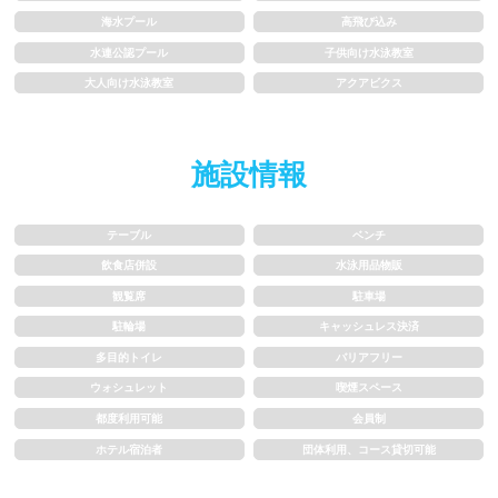
1m未満
1~1.5m
海水プール
高飛び込み
水連公認プール
子供向け水泳教室
1.5~2m
2m以上
大人向け水泳教室
アクアビクス
レーン
施設情報
3レーン以下
4レーン
テーブル
ベンチ
5レーン
6レーン
飲食店併設
水泳用品物販
7レーン以上
観覧席
駐車場
駐輪場
キャッシュレス決済
プール利用ルール
多目的トイレ
バリアフリー
ウォシュレット
喫煙スペース
都度利用可能
会員制
プール内撮影禁止
メイク/整髪料禁止
ホテル宿泊者
団体利用、コース貸切可能
水泳帽必ず被る
浮き輪等遊具使用禁止