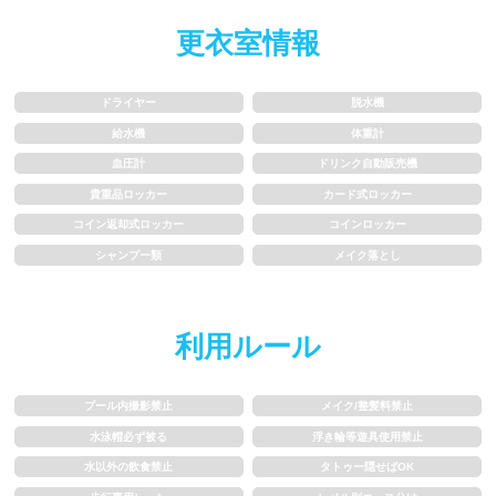
水以外の飲食禁止
タトゥー隠せばOK
更衣室情報
歩行専用レーン
レベル別コース分け
ドライヤー
脱水機
飛び込み練習OK
フィン、パドルの使用OK
給水機
体重計
血圧計
ドリンク自動販売機
貴重品ロッカー
カード式ロッカー
スクール
コイン返却式ロッカー
コインロッカー
シャンプー類
メイク落とし
子供向け水泳教室
大人向け水泳教室
アクアビクス
利用ルール
レンタル
プール内撮影禁止
メイク/整髪料禁止
水泳帽必ず被る
浮き輪等遊具使用禁止
バスタオル
水着
水以外の飲食禁止
タトゥー隠せばOK