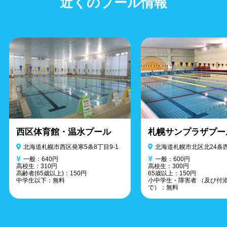
近くのプール情報
西区体育館・温水プール
札幌サンプラザプー
北海道札幌市西区発寒5条8丁目9-1
北海道札幌市北区北24条西
一般：640円
一般：600円
高校生：310円
高校生：300円
高齢者(65歳以上)：150円
65歳以上：150円
中学生以下：無料
小中学生・障害者 （及び付
で）：無料