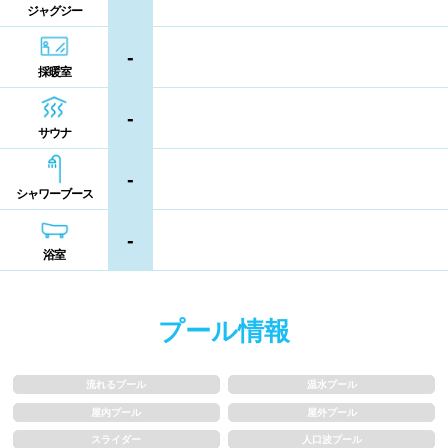
コイン返却式ロッカー
コインロッカー
ジャグジー
熊本県
大分県
宮崎県
シャンプー類
メイク落とし
-
鹿児島県
沖縄県
採暖室
営業時間
-
サウナ
通年営業
夏季限定
-
シャワーブース
18時以降も営業
24時間営業
-
浴室
ロケーション
プール情報
駅近
郊外
流れるプール
温水プール
水深
屋内プール
屋外プール
スライダー
人口波プール