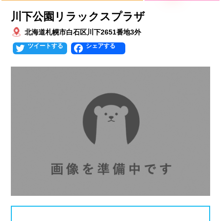
プールタイプ
北海道、東北
川下公園リラックスプラザ
北海道
青森県
岩手県
北海道札幌市白石区川下2651番地3外
25mプール
50mプール
Twitter
Facebook
宮城県
秋田県
山形県
幼児用プール
流れるプール
福島県
温水プール
屋内プール
屋外プール
スライダー
関東
人口波プール
海水プール
茨城県
栃木県
群馬県
高飛び込み
水連公認プール
埼玉県
千葉県
東京都
施設タイプ
神奈川県
公営プール
レジャープール
北陸、甲信越