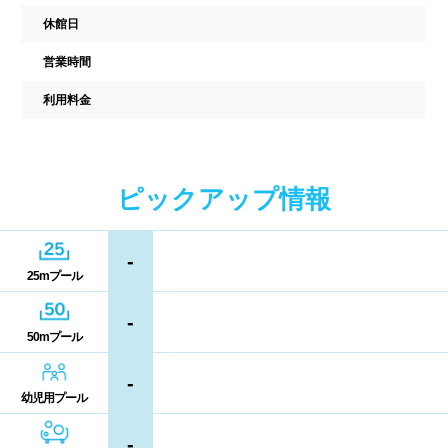
駐車場
駐輪場
休館日
中国
キャッシュレス決済
多目的トイレ
営業時間
鳥取県
島根県
岡山県
バリアフリー
ウォシュレット
利用料金
広島県
山口県
喫煙スペース
ピックアップ情報
四国
更衣室/ロッカータイプ
徳島県
香川県
愛媛県
-
ドライヤー
脱水機
25mプール
高知県
給水機
体重計
-
50mプール
血圧計
ドリンク自動販売機
九州、沖縄
-
幼児用プール
貴重品ロッカー
カード式ロッカー
福岡県
佐賀県
長崎県
-