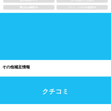
浮き輪類
水泳帽、ゴーグル
歩行専用レーン
レベル別コース分け
飛び込み練習OK
フィン、パドルの使用OK
施設利用
都度利用可能
会員制
ホテル宿泊者
団体利用、コース貸切可能
プール情報
その他補足情報
プール情報募集中
クチコミ