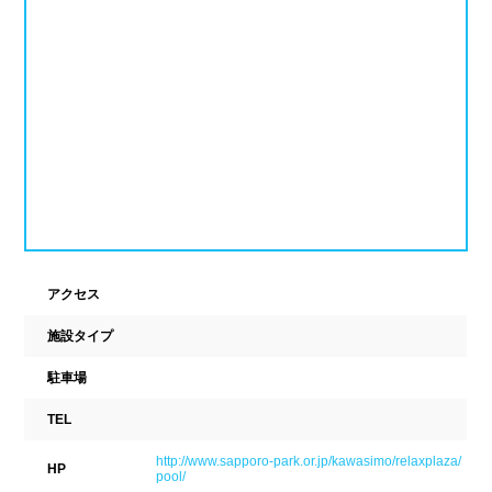
ナイトプール
スポーツジム
新潟県
富山県
石川県
ホテル
学校施設
福井県
山梨県
長野県
スパリゾート
東海
設備
岐阜県
静岡県
愛知県
ジャグジー
採暖室
三重県
アクセス
サウナ
シャワーブース
施設タイプ
近畿
浴室
テーブル
駐車場
ベンチ
飲食店併設
滋賀県
京都府
大阪府
TEL
水泳用品物販
観覧席
兵庫県
奈良県
和歌山県
http://www.sapporo-park.or.jp/kawasimo/relaxplaza/
HP
pool/