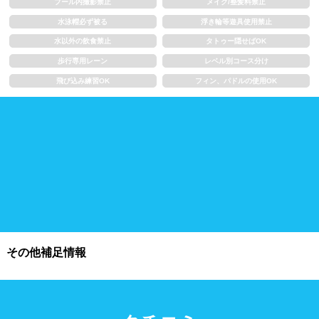
プール内撮影禁止
メイク/整髪料禁止
浮き輪類
水泳帽、ゴーグル
水泳帽必ず被る
浮き輪等遊具使用禁止
水以外の飲食禁止
タトゥー隠せばOK
施設利用
歩行専用レーン
レベル別コース分け
飛び込み練習OK
フィン、パドルの使用OK
都度利用可能
会員制
ホテル宿泊者
団体利用、コース貸切可能
プール情報
プール情報募集中
その他補足情報