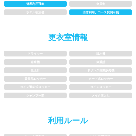
都度利用可能
会員制
水以外の飲食禁止
タトゥー隠せばOK
ホテル宿泊者
団体利用、コース貸切可能
歩行専用レーン
レベル別コース分け
更衣室情報
飛び込み練習OK
フィン、パドルの使用OK
ドライヤー
脱水機
スクール
給水機
体重計
血圧計
ドリンク自動販売機
子供向け水泳教室
大人向け水泳教室
貴重品ロッカー
カード式ロッカー
アクアビクス
コイン返却式ロッカー
コインロッカー
シャンプー類
メイク落とし
レンタル
利用ルール
バスタオル
水着