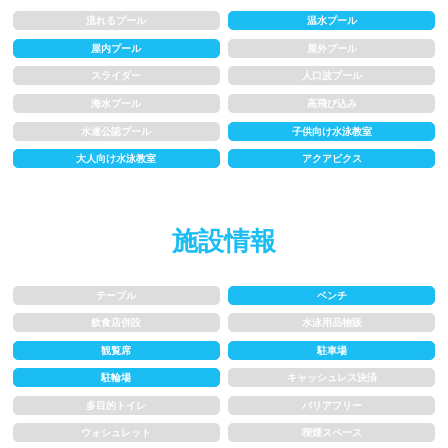
1m未満
1~1.5m
流れるプール
温水プール
屋内プール
屋外プール
1.5~2m
2m以上
スライダー
人口波プール
海水プール
高飛び込み
レーン
水連公認プール
子供向け水泳教室
大人向け水泳教室
アクアビクス
3レーン以下
4レーン
5レーン
6レーン
施設情報
7レーン以上
テーブル
ベンチ
飲食店併設
水泳用品物販
プール利用ルール
観覧席
駐車場
駐輪場
キャッシュレス決済
プール内撮影禁止
メイク/整髪料禁止
多目的トイレ
バリアフリー
水泳帽必ず被る
浮き輪等遊具使用禁止
ウォシュレット
喫煙スペース