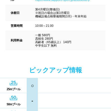
HP
https://www.sapporo-sport.jp/atsubetsu-p
駐車場
駐輪場
中国
第4月曜日(整備日)
休館日
※祝日の場合は第3月曜日
キャッシュレス決済
多目的トイレ
機械設備点検整備期間(3月)・年末年始
鳥取県
島根県
岡山県
バリアフリー
ウォシュレット
営業時間
10:00～21:00
広島県
山口県
一般 580円
喫煙スペース
高校生 280円
利用料金
高齢者（65歳以上） 140円
中学生以下 無料
四国
更衣室/ロッカータイプ
徳島県
香川県
愛媛県
ドライヤー
脱水機
ピックアップ情報
高知県
給水機
体重計
○
25mプール
血圧計
ドリンク自動販売機
九州、沖縄
-
貴重品ロッカー
カード式ロッカー
50mプール
福岡県
佐賀県
長崎県