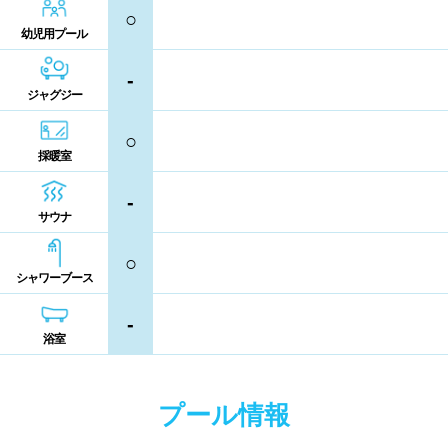
コイン返却式ロッカー
コインロッカー
○
熊本県
大分県
宮崎県
幼児用プール
シャンプー類
メイク落とし
鹿児島県
沖縄県
-
ジャグジー
営業時間
○
採暖室
通年営業
夏季限定
-
18時以降も営業
24時間営業
サウナ
○
ロケーション
シャワーブース
-
駅近
郊外
浴室
水深
プール情報