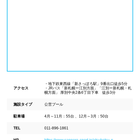
ナイトプール
スポーツジム
新潟県
富山県
石川県
ホテル
学校施設
福井県
山梨県
長野県
スパリゾート
東海
設備
岐阜県
静岡県
愛知県
ジャグジー
採暖室
三重県
・地下鉄東西線「新さっぽろ駅」9番出口徒歩5分
サウナ
シャワーブース
アクセス
・JRバス「新札幌ー江別方面」「江別ー新札幌・札
幌方面」 厚別中央2条6丁目下車 徒歩3分
近畿
浴室
テーブル
施設タイプ
公営プール
ベンチ
飲食店併設
駐車場
4月～11月：55台 、12月～3月：50台
滋賀県
京都府
大阪府
TEL
011-896-1861
水泳用品物販
観覧席
兵庫県
奈良県
和歌山県