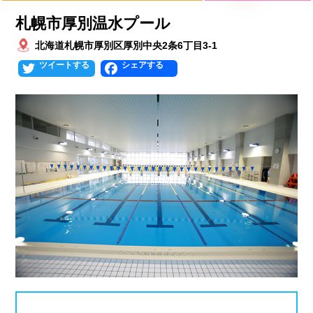
プールタイプ
北海道、東北
札幌市厚別温水プール
北海道札幌市厚別区厚別中央2条6丁目3-1
北海道
青森県
岩手県
25mプール
50mプール
Twitter
Facebook
宮城県
秋田県
山形県
幼児用プール
流れるプール
福島県
温水プール
屋内プール
屋外プール
スライダー
関東
人口波プール
海水プール
茨城県
栃木県
群馬県
高飛び込み
水連公認プール
埼玉県
千葉県
東京都
施設タイプ
神奈川県
公営プール
レジャープール
北陸、甲信越