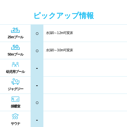
中国
キャッシュレス決済
多目的トイレ
ピックアップ情報
鳥取県
島根県
岡山県
バリアフリー
ウォシュレット
○
水深0～1.2m可変床
広島県
山口県
25mプール
喫煙スペース
○
水深0～3.0m可変床
四国
50mプール
更衣室/ロッカータイプ
-
徳島県
香川県
愛媛県
幼児用プール
ドライヤー
脱水機
高知県
-
給水機
体重計
ジャグジー
血圧計
ドリンク自動販売機
九州、沖縄
○
採暖室
貴重品ロッカー
カード式ロッカー
福岡県
佐賀県
長崎県
-
サウナ
コイン返却式ロッカー
コインロッカー