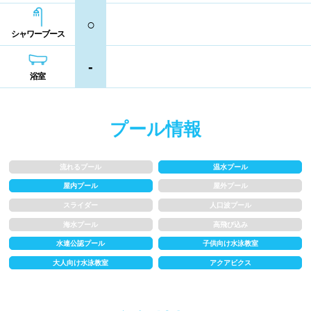
熊本県
大分県
宮崎県
○
シャンプー類
メイク落とし
シャワーブース
鹿児島県
沖縄県
-
営業時間
浴室
通年営業
夏季限定
プール情報
18時以降も営業
24時間営業
流れるプール
温水プール
ロケーション
屋内プール
屋外プール
スライダー
人口波プール
海水プール
高飛び込み
駅近
郊外
水連公認プール
子供向け水泳教室
大人向け水泳教室
アクアビクス
水深
1m未満
1~1.5m