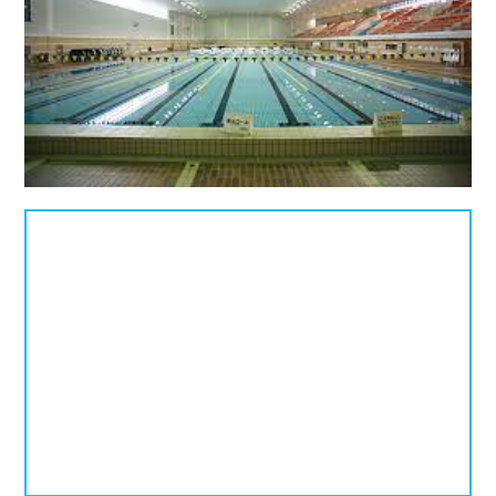
プールタイプ
北海道、東北
北海道
青森県
岩手県
25mプール
50mプール
宮城県
秋田県
山形県
幼児用プール
流れるプール
福島県
温水プール
屋内プール
屋外プール
スライダー
関東
人口波プール
海水プール
茨城県
栃木県
群馬県
高飛び込み
水連公認プール
埼玉県
千葉県
東京都
施設タイプ
神奈川県
公営プール
レジャープール
北陸、甲信越