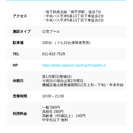
ナイトプール
スポーツジム
新潟県
富山県
石川県
・地下鉄南北線「南平岸駅」徒歩7分
ホテル
学校施設
アクセス
・中央バス平岸6条13丁目下車徒歩2分
・中央バス平岸5条13丁目下車徒歩2分
福井県
山梨県
長野県
スパリゾート
施設タイプ
公営プール
東海
駐車場
100台 （うち10台身障者専用）
設備
TEL
011-832-7529
岐阜県
静岡県
愛知県
ジャグジー
採暖室
HP
https://www.sapporo-sport.jp/hiragishi-p
三重県
第1月曜日(整備日)
サウナ
シャワーブース
休館日
※祝日の場合は第2月曜日
機械設備点検整備期間(12月上旬～下旬)・年末年始
近畿
浴室
テーブル
営業時間
10:00～21:00
ベンチ
飲食店併設
一般 580円
滋賀県
京都府
大阪府
高校生 280円
利用料金
高齢者（65歳以上） 140円
水泳用品物販
観覧席
中学生以下 無料
兵庫県
奈良県
和歌山県
駐車場
駐輪場