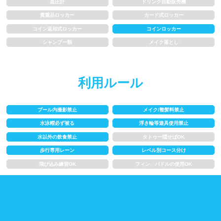
血圧計
ドリンク自動販売機
水以外の飲食禁止
タトゥー隠せばOK
貴重品ロッカー
カード式ロッカー
コイン返却式ロッカー
コインロッカー
歩行専用レーン
レベル別コース分け
シャンプー類
メイク落とし
飛び込み練習OK
フィン、パドルの使用OK
利用ルール
スクール
プール内撮影禁止
メイク/整髪料禁止
子供向け水泳教室
大人向け水泳教室
水泳帽必ず被る
浮き輪等遊具使用禁止
アクアビクス
水以外の飲食禁止
タトゥー隠せばOK
歩行専用レーン
レベル別コース分け
飛び込み練習OK
フィン、パドルの使用OK
レンタル
バスタオル
水着
浮き輪類
水泳帽、ゴーグル