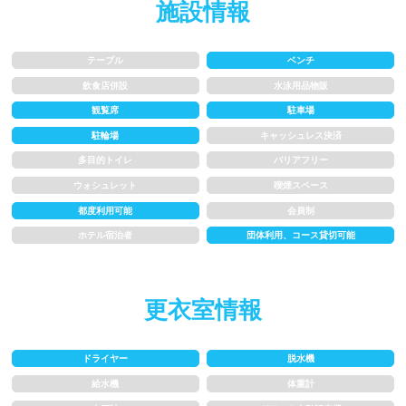
施設情報
1.5~2m
2m以上
テーブル
ベンチ
飲食店併設
水泳用品物販
レーン
観覧席
駐車場
駐輪場
キャッシュレス決済
3レーン以下
4レーン
多目的トイレ
バリアフリー
ウォシュレット
喫煙スペース
5レーン
6レーン
都度利用可能
会員制
7レーン以上
ホテル宿泊者
団体利用、コース貸切可能
プール利用ルール
更衣室情報
プール内撮影禁止
メイク/整髪料禁止
ドライヤー
脱水機
水泳帽必ず被る
浮き輪等遊具使用禁止
給水機
体重計