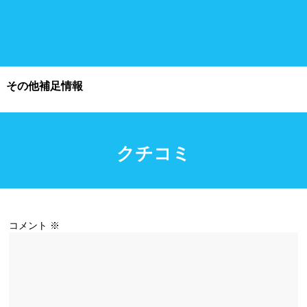
施設利用
都度利用可能
会員制
その他補足情報
ホテル宿泊者
団体利用、コース貸切可能
クチコミ
プール情報
プール情報募集中
コメント
※