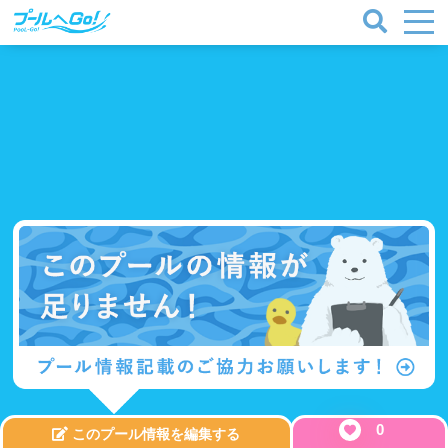
プールタイプ
北海道、東北
0
このプール情報を編集する