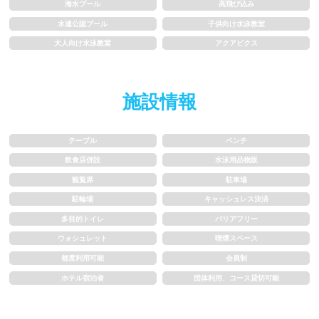
海水プール
高飛び込み
1.5~2m
2m以上
水連公認プール
子供向け水泳教室
大人向け水泳教室
アクアビクス
レーン
施設情報
3レーン以下
4レーン
5レーン
6レーン
テーブル
ベンチ
飲食店併設
水泳用品物販
7レーン以上
観覧席
駐車場
駐輪場
キャッシュレス決済
プール利用ルール
多目的トイレ
バリアフリー
ウォシュレット
喫煙スペース
プール内撮影禁止
メイク/整髪料禁止
都度利用可能
会員制
ホテル宿泊者
団体利用、コース貸切可能
水泳帽必ず被る
浮き輪等遊具使用禁止
水以外の飲食禁止
タトゥー隠せばOK