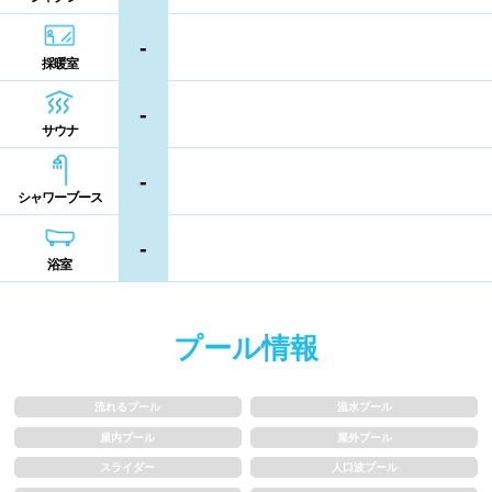
シャンプー類
メイク落とし
鹿児島県
沖縄県
-
採暖室
営業時間
-
サウナ
通年営業
夏季限定
-
シャワーブース
18時以降も営業
24時間営業
-
浴室
ロケーション
駅近
郊外
プール情報
水深
流れるプール
温水プール
屋内プール
屋外プール
1m未満
1~1.5m
スライダー
人口波プール