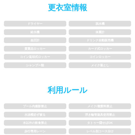
更衣室情報
歩行専用レーン
レベル別コース分け
ドライヤー
脱水機
飛び込み練習OK
フィン、パドルの使用OK
給水機
体重計
血圧計
ドリンク自動販売機
スクール
貴重品ロッカー
カード式ロッカー
コイン返却式ロッカー
コインロッカー
子供向け水泳教室
大人向け水泳教室
シャンプー類
メイク落とし
アクアビクス
利用ルール
レンタル
プール内撮影禁止
メイク/整髪料禁止
バスタオル
水着
水泳帽必ず被る
浮き輪等遊具使用禁止
水以外の飲食禁止
タトゥー隠せばOK
浮き輪類
水泳帽、ゴーグル
歩行専用レーン
レベル別コース分け