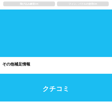
飛び込み練習OK
フィン、パドルの使用OK
施設利用
都度利用可能
会員制
ホテル宿泊者
団体利用、コース貸切可能
プール情報
その他補足情報
プール情報募集中
クチコミ