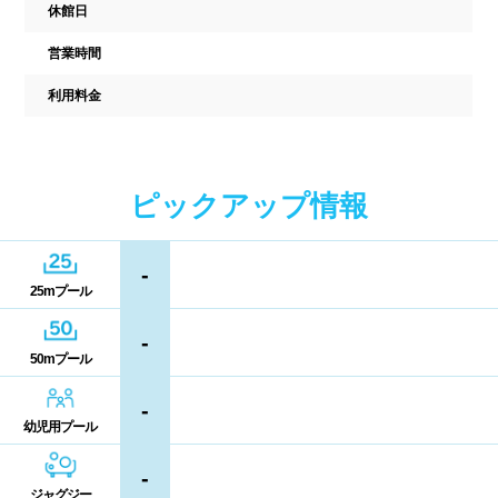
中国
休館日
キャッシュレス決済
多目的トイレ
営業時間
鳥取県
島根県
岡山県
バリアフリー
ウォシュレット
利用料金
広島県
山口県
喫煙スペース
四国
更衣室/ロッカータイプ
ピックアップ情報
徳島県
香川県
愛媛県
ドライヤー
脱水機
-
25mプール
高知県
給水機
体重計
-
50mプール
血圧計
ドリンク自動販売機
九州、沖縄
-
貴重品ロッカー
カード式ロッカー
幼児用プール
福岡県
佐賀県
長崎県
コイン返却式ロッカー
コインロッカー
-
熊本県
大分県
宮崎県
ジャグジー