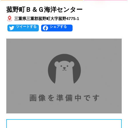
菰野町Ｂ＆Ｇ海洋センター
北海道
青森県
岩手県
25mプール
50mプール
三重県三重郡菰野町大字菰野4775-1
宮城県
秋田県
山形県
幼児用プール
流れるプール
Twitter
Facebook
福島県
温水プール
屋内プール
屋外プール
スライダー
関東
人口波プール
海水プール
茨城県
栃木県
群馬県
高飛び込み
水連公認プール
埼玉県
千葉県
東京都
施設タイプ
神奈川県
公営プール
レジャープール
北陸、甲信越
ナイトプール
スポーツジム