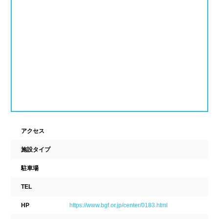
新潟県
富山県
石川県
ホテル
学校施設
福井県
山梨県
長野県
スパリゾート
東海
設備
岐阜県
静岡県
愛知県
ジャグジー
採暖室
三重県
サウナ
シャワーブース
アクセス
近畿
浴室
テーブル
施設タイプ
ベンチ
飲食店併設
滋賀県
京都府
大阪府
駐車場
水泳用品物販
観覧席
TEL
兵庫県
奈良県
和歌山県
HP
https://www.bgf.or.jp/center/0183.html
駐車場
駐輪場