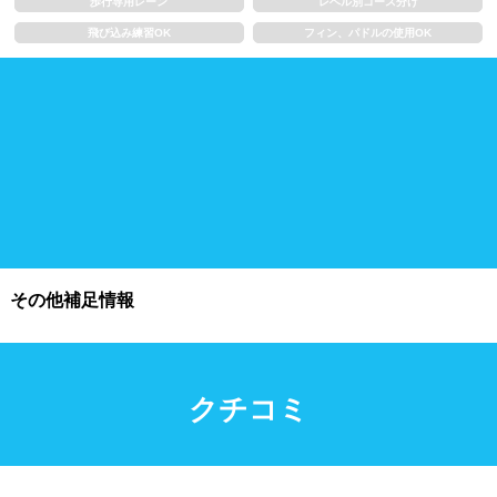
歩行専用レーン
レベル別コース分け
飛び込み練習OK
フィン、パドルの使用OK
施設利用
都度利用可能
会員制
ホテル宿泊者
団体利用、コース貸切可能
プール情報
プール情報募集中
その他補足情報
クチコミ