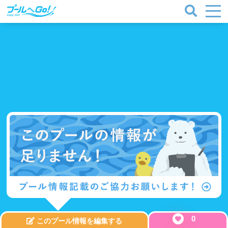
プールタイプ
北海道、東北
0
このプール情報を編集する