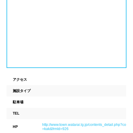
新潟県
富山県
石川県
ホテル
学校施設
福井県
山梨県
長野県
スパリゾート
東海
設備
岐阜県
静岡県
愛知県
ジャグジー
採暖室
三重県
サウナ
シャワーブース
アクセス
近畿
浴室
テーブル
施設タイプ
ベンチ
飲食店併設
駐車場
滋賀県
京都府
大阪府
水泳用品物販
観覧席
TEL
兵庫県
奈良県
和歌山県
http://www.town.watarai.lg.jp/contents_detail.php?co
HP
駐車場
駐輪場
=kak&frmId=926