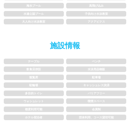
海水プール
高飛び込み
1.5~2m
2m以上
水連公認プール
子供向け水泳教室
大人向け水泳教室
アクアビクス
レーン
3レーン以下
4レーン
施設情報
5レーン
6レーン
テーブル
ベンチ
7レーン以上
飲食店併設
水泳用品物販
観覧席
駐車場
プール利用ルール
駐輪場
キャッシュレス決済
多目的トイレ
バリアフリー
ウォシュレット
喫煙スペース
プール内撮影禁止
メイク/整髪料禁止
都度利用可能
会員制
水泳帽必ず被る
浮き輪等遊具使用禁止
ホテル宿泊者
団体利用、コース貸切可能