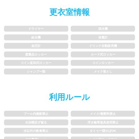
水以外の飲食禁止
タトゥー隠せばOK
更衣室情報
歩行専用レーン
レベル別コース分け
飛び込み練習OK
フィン、パドルの使用OK
ドライヤー
脱水機
給水機
体重計
血圧計
ドリンク自動販売機
スクール
貴重品ロッカー
カード式ロッカー
コイン返却式ロッカー
コインロッカー
子供向け水泳教室
大人向け水泳教室
シャンプー類
メイク落とし
アクアビクス
利用ルール
レンタル
プール内撮影禁止
メイク/整髪料禁止
バスタオル
水着
水泳帽必ず被る
浮き輪等遊具使用禁止
水以外の飲食禁止
タトゥー隠せばOK
浮き輪類
水泳帽、ゴーグル