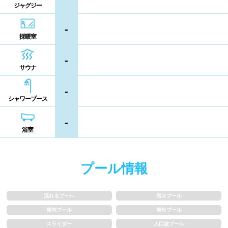
ジャグジー
シャンプー類
メイク落とし
鹿児島県
沖縄県
-
採暖室
営業時間
-
サウナ
通年営業
夏季限定
-
18時以降も営業
24時間営業
シャワーブース
-
ロケーション
浴室
駅近
郊外
プール情報
水深
流れるプール
温水プール
屋内プール
屋外プール
1m未満
1~1.5m
スライダー
人口波プール