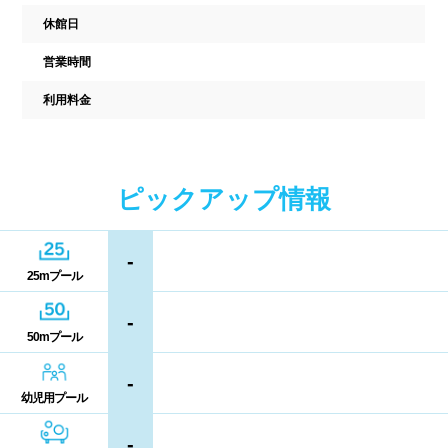
中国
休館日
キャッシュレス決済
多目的トイレ
営業時間
鳥取県
島根県
岡山県
バリアフリー
ウォシュレット
利用料金
広島県
山口県
喫煙スペース
四国
更衣室/ロッカータイプ
ピックアップ情報
徳島県
香川県
愛媛県
ドライヤー
脱水機
-
高知県
25mプール
給水機
体重計
-
血圧計
ドリンク自動販売機
九州、沖縄
50mプール
貴重品ロッカー
カード式ロッカー
-
福岡県
佐賀県
長崎県
幼児用プール
コイン返却式ロッカー
コインロッカー
-
熊本県
大分県
宮崎県