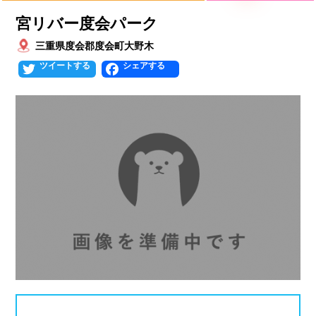
宮リバー度会パーク
北海道
青森県
岩手県
25mプール
50mプール
三重県度会郡度会町大野木
宮城県
秋田県
山形県
幼児用プール
流れるプール
Twitter
Facebook
福島県
温水プール
屋内プール
屋外プール
スライダー
関東
人口波プール
海水プール
茨城県
栃木県
群馬県
高飛び込み
水連公認プール
埼玉県
千葉県
東京都
施設タイプ
神奈川県
公営プール
レジャープール
北陸、甲信越
ナイトプール
スポーツジム