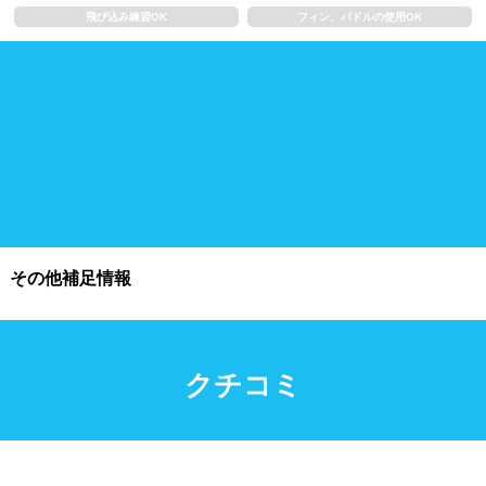
浮き輪類
水泳帽、ゴーグル
飛び込み練習OK
フィン、パドルの使用OK
施設利用
都度利用可能
会員制
ホテル宿泊者
団体利用、コース貸切可能
プール情報
その他補足情報
プール情報募集中
クチコミ