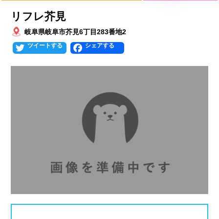
プールタイプ
北海道、東北
リフレ芥見
北海道
青森県
岩手県
25mプール
50mプール
岐阜県岐阜市芥見6丁目283番地2
Twitter
Facebook
宮城県
秋田県
山形県
幼児用プール
流れるプール
福島県
温水プール
屋内プール
屋外プール
スライダー
関東
人口波プール
海水プール
茨城県
栃木県
群馬県
高飛び込み
水連公認プール
埼玉県
千葉県
東京都
施設タイプ
神奈川県
公営プール
レジャープール
北陸、甲信越