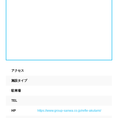
ナイトプール
スポーツジム
新潟県
富山県
石川県
ホテル
学校施設
福井県
山梨県
長野県
スパリゾート
東海
設備
岐阜県
静岡県
愛知県
ジャグジー
採暖室
三重県
アクセス
サウナ
シャワーブース
施設タイプ
近畿
浴室
テーブル
駐車場
ベンチ
飲食店併設
滋賀県
京都府
大阪府
TEL
水泳用品物販
観覧席
兵庫県
奈良県
和歌山県
HP
https://www.group-sanwa.co.jp/refle-akutami/