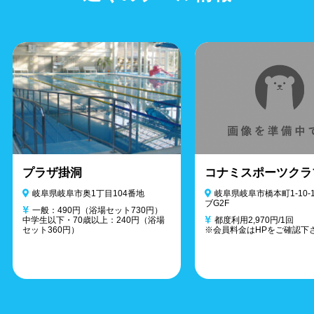
プラザ掛洞
コナミスポーツクラ
岐阜県岐阜市奥1丁目104番地
岐阜県岐阜市橋本町1-10-
ブG2F
一般：490円（浴場セット730円）
中学生以下・70歳以上：240円（浴場
都度利用2,970円/1回
セット360円）
※会員料金はHPをご確認下