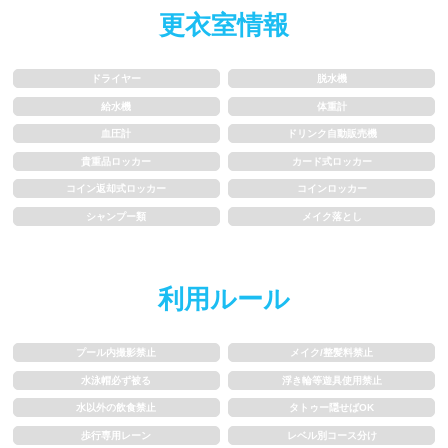
更衣室情報
水以外の飲食禁止
タトゥー隠せばOK
歩行専用レーン
レベル別コース分け
ドライヤー
脱水機
給水機
体重計
飛び込み練習OK
フィン、パドルの使用OK
血圧計
ドリンク自動販売機
貴重品ロッカー
カード式ロッカー
スクール
コイン返却式ロッカー
コインロッカー
シャンプー類
メイク落とし
子供向け水泳教室
大人向け水泳教室
アクアビクス
利用ルール
レンタル
プール内撮影禁止
メイク/整髪料禁止
水泳帽必ず被る
浮き輪等遊具使用禁止
バスタオル
水着
水以外の飲食禁止
タトゥー隠せばOK
歩行専用レーン
レベル別コース分け