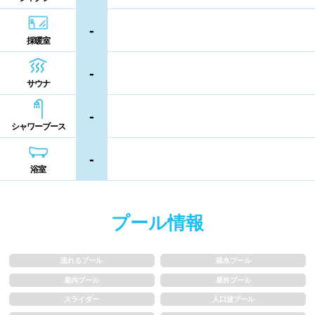
熊本県
大分県
宮崎県
-
シャンプー類
メイク落とし
採暖室
鹿児島県
沖縄県
-
営業時間
サウナ
-
通年営業
夏季限定
シャワーブース
18時以降も営業
24時間営業
-
浴室
ロケーション
プール情報
駅近
郊外
流れるプール
温水プール
水深
屋内プール
屋外プール
スライダー
人口波プール