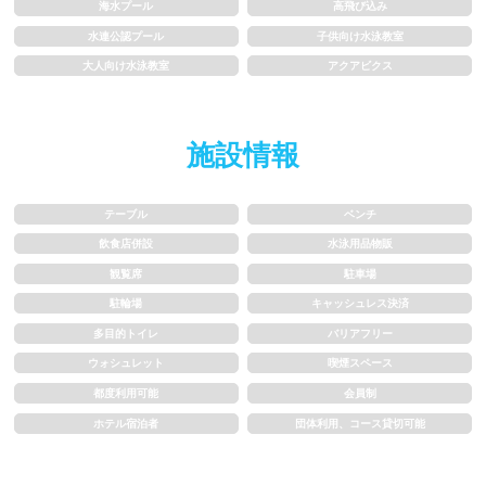
1m未満
1~1.5m
海水プール
高飛び込み
水連公認プール
子供向け水泳教室
1.5~2m
2m以上
大人向け水泳教室
アクアビクス
レーン
施設情報
3レーン以下
4レーン
テーブル
ベンチ
5レーン
6レーン
飲食店併設
水泳用品物販
観覧席
駐車場
7レーン以上
駐輪場
キャッシュレス決済
多目的トイレ
バリアフリー
プール利用ルール
ウォシュレット
喫煙スペース
都度利用可能
会員制
プール内撮影禁止
メイク/整髪料禁止
ホテル宿泊者
団体利用、コース貸切可能
水泳帽必ず被る
浮き輪等遊具使用禁止