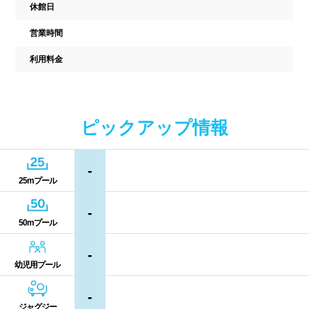
駐車場
駐輪場
休館日
中国
営業時間
キャッシュレス決済
多目的トイレ
利用料金
鳥取県
島根県
岡山県
バリアフリー
ウォシュレット
広島県
山口県
喫煙スペース
ピックアップ情報
四国
更衣室/ロッカータイプ
-
徳島県
香川県
愛媛県
25mプール
ドライヤー
脱水機
高知県
-
給水機
体重計
50mプール
血圧計
ドリンク自動販売機
九州、沖縄
-
幼児用プール
貴重品ロッカー
カード式ロッカー
福岡県
佐賀県
長崎県
-
ジャグジー
コイン返却式ロッカー
コインロッカー