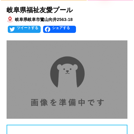
プールタイプ
北海道、東北
岐阜県福祉友愛プール
北海道
青森県
岩手県
25mプール
50mプール
岐阜県岐阜市鷺山向井2563-18
Twitter
Facebook
宮城県
秋田県
山形県
幼児用プール
流れるプール
福島県
温水プール
屋内プール
屋外プール
スライダー
関東
人口波プール
海水プール
茨城県
栃木県
群馬県
高飛び込み
水連公認プール
埼玉県
千葉県
東京都
施設タイプ
神奈川県
公営プール
レジャープール
北陸、甲信越