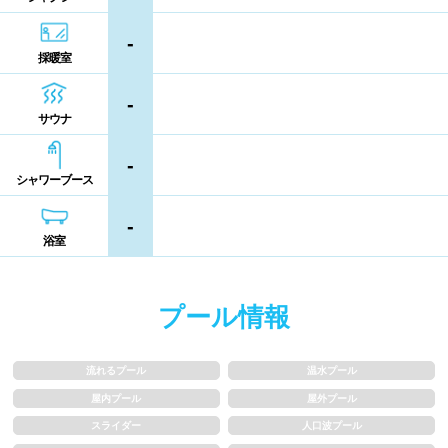
熊本県
大分県
宮崎県
-
シャンプー類
メイク落とし
採暖室
鹿児島県
沖縄県
-
営業時間
サウナ
-
通年営業
夏季限定
シャワーブース
18時以降も営業
24時間営業
-
浴室
ロケーション
プール情報
駅近
郊外
流れるプール
温水プール
水深
屋内プール
屋外プール
スライダー
人口波プール