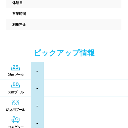
駐車場
駐輪場
休館日
中国
営業時間
キャッシュレス決済
多目的トイレ
利用料金
鳥取県
島根県
岡山県
バリアフリー
ウォシュレット
広島県
山口県
喫煙スペース
ピックアップ情報
四国
更衣室/ロッカータイプ
-
徳島県
香川県
愛媛県
25mプール
ドライヤー
脱水機
高知県
-
給水機
体重計
50mプール
血圧計
ドリンク自動販売機
九州、沖縄
-
幼児用プール
貴重品ロッカー
カード式ロッカー
福岡県
佐賀県
長崎県
-
ジャグジー
コイン返却式ロッカー
コインロッカー