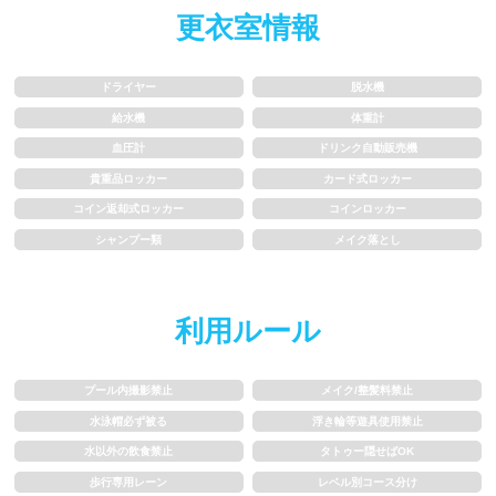
更衣室情報
水以外の飲食禁止
タトゥー隠せばOK
歩行専用レーン
レベル別コース分け
ドライヤー
脱水機
給水機
体重計
飛び込み練習OK
フィン、パドルの使用OK
血圧計
ドリンク自動販売機
貴重品ロッカー
カード式ロッカー
スクール
コイン返却式ロッカー
コインロッカー
シャンプー類
メイク落とし
子供向け水泳教室
大人向け水泳教室
アクアビクス
利用ルール
レンタル
プール内撮影禁止
メイク/整髪料禁止
水泳帽必ず被る
浮き輪等遊具使用禁止
バスタオル
水着
水以外の飲食禁止
タトゥー隠せばOK
歩行専用レーン
レベル別コース分け