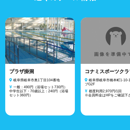
プラザ掛洞
コナミスポーツクラ
岐阜県岐阜市奥1丁目104番地
岐阜県岐阜市橋本町1-10-
ブG2F
一般：490円（浴場セット730円）
中学生以下・70歳以上：240円（浴場
都度利用2,970円/1回
セット360円）
※会員料金はHPをご確認下