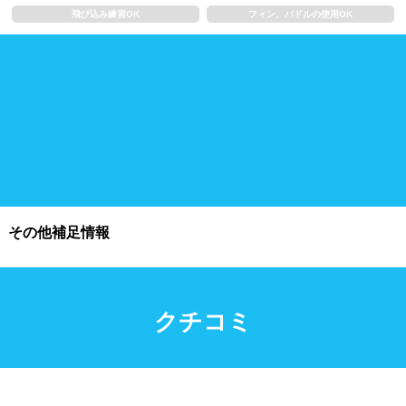
浮き輪類
水泳帽、ゴーグル
飛び込み練習OK
フィン、パドルの使用OK
施設利用
都度利用可能
会員制
ホテル宿泊者
団体利用、コース貸切可能
プール情報
その他補足情報
プール情報募集中
クチコミ