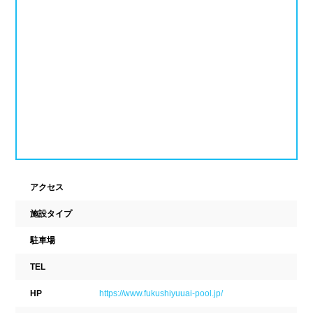
ナイトプール
スポーツジム
新潟県
富山県
石川県
ホテル
学校施設
福井県
山梨県
長野県
スパリゾート
東海
設備
岐阜県
静岡県
愛知県
ジャグジー
採暖室
三重県
アクセス
サウナ
シャワーブース
施設タイプ
近畿
浴室
テーブル
駐車場
ベンチ
飲食店併設
滋賀県
京都府
大阪府
TEL
水泳用品物販
観覧席
兵庫県
奈良県
和歌山県
HP
https://www.fukushiyuuai-pool.jp/