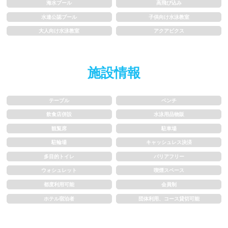
1m未満
1~1.5m
海水プール
高飛び込み
水連公認プール
子供向け水泳教室
1.5~2m
2m以上
大人向け水泳教室
アクアビクス
レーン
施設情報
3レーン以下
4レーン
テーブル
ベンチ
5レーン
6レーン
飲食店併設
水泳用品物販
観覧席
駐車場
7レーン以上
駐輪場
キャッシュレス決済
多目的トイレ
バリアフリー
プール利用ルール
ウォシュレット
喫煙スペース
都度利用可能
会員制
プール内撮影禁止
メイク/整髪料禁止
ホテル宿泊者
団体利用、コース貸切可能
水泳帽必ず被る
浮き輪等遊具使用禁止