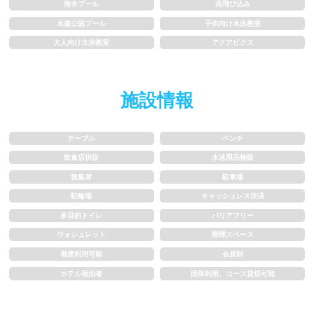
海水プール
高飛び込み
1.5~2m
2m以上
水連公認プール
子供向け水泳教室
大人向け水泳教室
アクアビクス
レーン
施設情報
3レーン以下
4レーン
5レーン
6レーン
テーブル
ベンチ
飲食店併設
水泳用品物販
7レーン以上
観覧席
駐車場
駐輪場
キャッシュレス決済
プール利用ルール
多目的トイレ
バリアフリー
ウォシュレット
喫煙スペース
プール内撮影禁止
メイク/整髪料禁止
都度利用可能
会員制
ホテル宿泊者
団体利用、コース貸切可能
水泳帽必ず被る
浮き輪等遊具使用禁止
水以外の飲食禁止
タトゥー隠せばOK