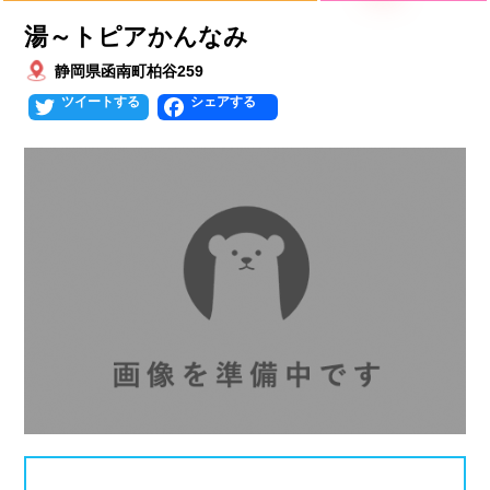
湯～トピアかんなみ
北海道
青森県
岩手県
25mプール
50mプール
静岡県函南町柏谷259
宮城県
秋田県
山形県
幼児用プール
流れるプール
Twitter
Facebook
福島県
温水プール
屋内プール
屋外プール
スライダー
関東
人口波プール
海水プール
茨城県
栃木県
群馬県
高飛び込み
水連公認プール
埼玉県
千葉県
東京都
施設タイプ
神奈川県
公営プール
レジャープール
北陸、甲信越
ナイトプール
スポーツジム