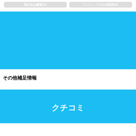
飛び込み練習OK
フィン、パドルの使用OK
施設利用
都度利用可能
会員制
ホテル宿泊者
団体利用、コース貸切可能
プール情報
その他補足情報
プール情報募集中
クチコミ