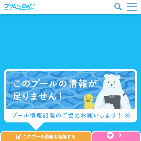
プールタイプ
北海道、東北
0
このプール情報を編集する