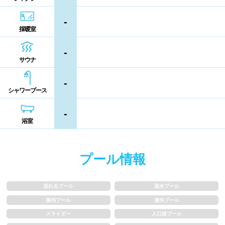
シャンプー類
メイク落とし
鹿児島県
沖縄県
-
採暖室
営業時間
-
サウナ
通年営業
夏季限定
-
シャワーブース
18時以降も営業
24時間営業
-
浴室
ロケーション
駅近
郊外
プール情報
水深
流れるプール
温水プール
屋内プール
屋外プール
1m未満
1~1.5m
スライダー
人口波プール