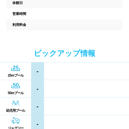
中国
休館日
キャッシュレス決済
多目的トイレ
営業時間
鳥取県
島根県
岡山県
バリアフリー
ウォシュレット
利用料金
広島県
山口県
喫煙スペース
四国
更衣室/ロッカータイプ
ピックアップ情報
徳島県
香川県
愛媛県
ドライヤー
脱水機
-
25mプール
高知県
給水機
体重計
-
50mプール
血圧計
ドリンク自動販売機
九州、沖縄
-
貴重品ロッカー
カード式ロッカー
幼児用プール
福岡県
佐賀県
長崎県
コイン返却式ロッカー
コインロッカー
-
熊本県
大分県
宮崎県
ジャグジー