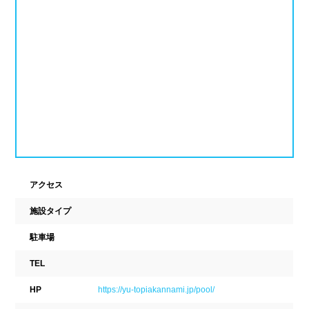
新潟県
富山県
石川県
ホテル
学校施設
福井県
山梨県
長野県
スパリゾート
東海
設備
岐阜県
静岡県
愛知県
ジャグジー
採暖室
三重県
サウナ
シャワーブース
アクセス
近畿
浴室
テーブル
施設タイプ
ベンチ
飲食店併設
滋賀県
京都府
大阪府
駐車場
水泳用品物販
観覧席
TEL
兵庫県
奈良県
和歌山県
HP
https://yu-topiakannami.jp/pool/
駐車場
駐輪場