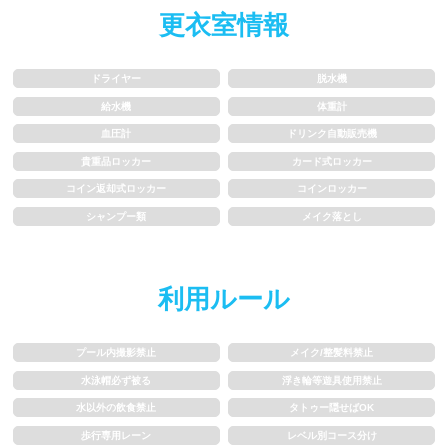
更衣室情報
歩行専用レーン
レベル別コース分け
ドライヤー
脱水機
飛び込み練習OK
フィン、パドルの使用OK
給水機
体重計
血圧計
ドリンク自動販売機
スクール
貴重品ロッカー
カード式ロッカー
コイン返却式ロッカー
コインロッカー
子供向け水泳教室
大人向け水泳教室
シャンプー類
メイク落とし
アクアビクス
利用ルール
レンタル
プール内撮影禁止
メイク/整髪料禁止
バスタオル
水着
水泳帽必ず被る
浮き輪等遊具使用禁止
水以外の飲食禁止
タトゥー隠せばOK
浮き輪類
水泳帽、ゴーグル
歩行専用レーン
レベル別コース分け