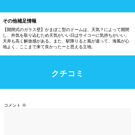
施設利用
その他補足情報
【開閉式のガラス壁】かまぼこ型のドームは、天気？によって開閉
都度利用可能
会員制
し、外気を取り込むため天気がいい日はサイコーに気持ちがいい。
天井も高く解放感がある。また、駅降りると風が違って、海風が心
地よく、ここまで来て良かったーと思える立地。
ホテル宿泊者
団体利用、コース貸切可能
プール情報
クチコミ
プール情報募集中
コメント
※