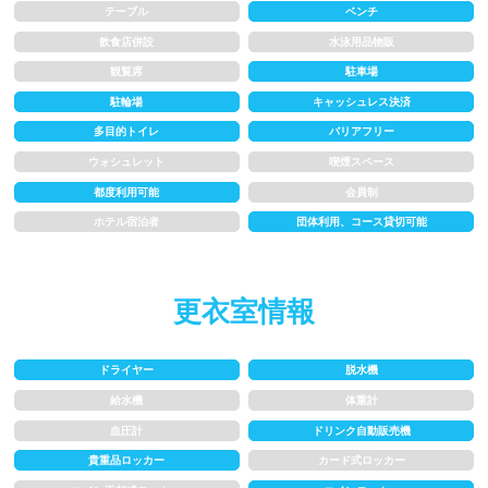
テーブル
ベンチ
飲食店併設
水泳用品物販
1.5~2m
2m以上
観覧席
駐車場
駐輪場
キャッシュレス決済
レーン
多目的トイレ
バリアフリー
ウォシュレット
喫煙スペース
3レーン以下
4レーン
都度利用可能
会員制
ホテル宿泊者
団体利用、コース貸切可能
5レーン
6レーン
7レーン以上
更衣室情報
プール利用ルール
ドライヤー
脱水機
給水機
体重計
プール内撮影禁止
メイク/整髪料禁止
血圧計
ドリンク自動販売機
水泳帽必ず被る
浮き輪等遊具使用禁止
貴重品ロッカー
カード式ロッカー