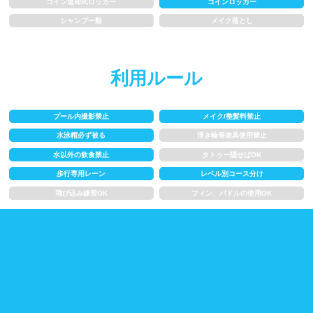
コイン返却式ロッカー
コインロッカー
水以外の飲食禁止
タトゥー隠せばOK
シャンプー類
メイク落とし
歩行専用レーン
レベル別コース分け
利用ルール
飛び込み練習OK
フィン、パドルの使用OK
プール内撮影禁止
メイク/整髪料禁止
スクール
水泳帽必ず被る
浮き輪等遊具使用禁止
水以外の飲食禁止
タトゥー隠せばOK
子供向け水泳教室
大人向け水泳教室
歩行専用レーン
レベル別コース分け
アクアビクス
飛び込み練習OK
フィン、パドルの使用OK
レンタル
バスタオル
水着
浮き輪類
水泳帽、ゴーグル