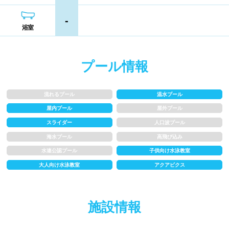
熊本県
大分県
宮崎県
-
シャンプー類
メイク落とし
浴室
鹿児島県
沖縄県
営業時間
プール情報
通年営業
夏季限定
流れるプール
温水プール
18時以降も営業
24時間営業
屋内プール
屋外プール
スライダー
人口波プール
ロケーション
海水プール
高飛び込み
水連公認プール
子供向け水泳教室
大人向け水泳教室
アクアビクス
駅近
郊外
水深
施設情報
1m未満
1~1.5m