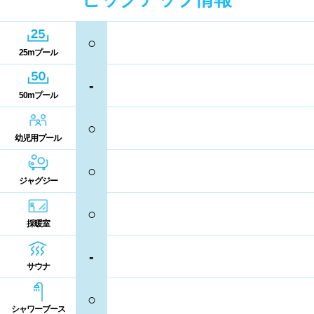
駐車場
駐輪場
中国
キャッシュレス決済
多目的トイレ
○
25mプール
鳥取県
島根県
岡山県
バリアフリー
ウォシュレット
-
広島県
山口県
50mプール
喫煙スペース
○
四国
更衣室/ロッカータイプ
幼児用プール
○
徳島県
香川県
愛媛県
ドライヤー
脱水機
ジャグジー
高知県
○
給水機
体重計
採暖室
血圧計
ドリンク自動販売機
九州、沖縄
-
サウナ
貴重品ロッカー
カード式ロッカー
福岡県
佐賀県
長崎県
○
シャワーブース
コイン返却式ロッカー
コインロッカー