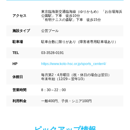
ナイトプール
スポーツジム
新潟県
富山県
石川県
東京臨海新交通臨海線（ゆりかもめ） 「お台場海浜
ホテル
学校施設
アクセス
公園駅」下車 徒歩10分
「有明テニスの森駅」下車 徒歩15分
福井県
山梨県
長野県
スパリゾート
施設タイプ
公営プール
東海
駐車場
駐車台数に限りがあり（障害者専用駐車場あり）
設備
TEL
03-3528-0191
岐阜県
静岡県
愛知県
ジャグジー
採暖室
HP
https://www.koto-hsc.or.jp/sports_center4/
三重県
毎月第2・4月曜日（祝・休日の場合は翌日）
サウナ
シャワーブース
休館日
年末年始（12/29～翌年1/3）
近畿
浴室
テーブル
営業時間
8：30～22：00
利用料金
一般400円、子供・シニア100円
ベンチ
飲食店併設
滋賀県
京都府
大阪府
水泳用品物販
観覧席
兵庫県
奈良県
和歌山県
ピックアップ情報