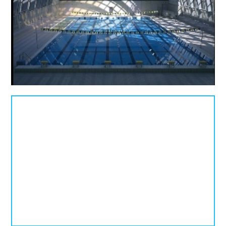
プールタイプ
北海道、東北
北海道
青森県
岩手県
25mプール
50mプール
宮城県
秋田県
山形県
幼児用プール
流れるプール
福島県
温水プール
屋内プール
屋外プール
スライダー
関東
人口波プール
海水プール
茨城県
栃木県
群馬県
高飛び込み
水連公認プール
埼玉県
千葉県
東京都
施設タイプ
神奈川県
公営プール
レジャープール
北陸、甲信越