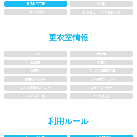
都度利用可能
会員制
水以外の飲食禁止
タトゥー隠せばOK
ホテル宿泊者
団体利用、コース貸切可能
歩行専用レーン
レベル別コース分け
更衣室情報
飛び込み練習OK
フィン、パドルの使用OK
ドライヤー
脱水機
スクール
給水機
体重計
血圧計
ドリンク自動販売機
子供向け水泳教室
大人向け水泳教室
貴重品ロッカー
カード式ロッカー
コイン返却式ロッカー
コインロッカー
アクアビクス
シャンプー類
メイク落とし
レンタル
利用ルール
バスタオル
水着