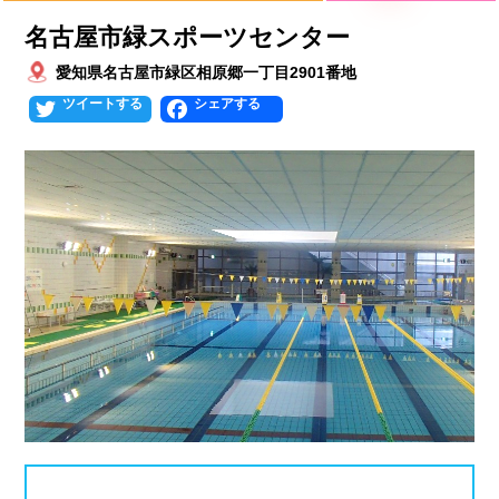
プールタイプ
北海道、東北
名古屋市緑スポーツセンター
愛知県名古屋市緑区相原郷一丁目2901番地
北海道
青森県
岩手県
25mプール
50mプール
Twitter
Facebook
宮城県
秋田県
山形県
幼児用プール
流れるプール
福島県
温水プール
屋内プール
屋外プール
スライダー
関東
人口波プール
海水プール
茨城県
栃木県
群馬県
高飛び込み
水連公認プール
埼玉県
千葉県
東京都
施設タイプ
神奈川県
公営プール
レジャープール
北陸、甲信越