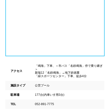
ナイトプール
スポーツジム
新潟県
富山県
石川県
ホテル
学校施設
福井県
山梨県
長野県
スパリゾート
東海
設備
岐阜県
静岡県
愛知県
ジャグジー
採暖室
三重県
「鳴海」下車、＜市バス「名鉄鳴海」停で乗り継ぎ
サウナ
シャワーブース
＞
アクセス
新瑞12「名鉄鳴海」→地下鉄徳重
「緑スポーツセンター」下車、徒歩4分
近畿
浴室
テーブル
施設タイプ
公営プール
ベンチ
飲食店併設
滋賀県
京都府
大阪府
駐車場
177台(内車いす用3台)
水泳用品物販
観覧席
兵庫県
奈良県
和歌山県
TEL
052-891-7775