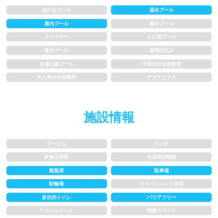
1m未満
1~1.5m
流れるプール
温水プール
屋内プール
屋外プール
1.5~2m
2m以上
スライダー
人口波プール
海水プール
高飛び込み
レーン
水連公認プール
子供向け水泳教室
大人向け水泳教室
アクアビクス
3レーン以下
4レーン
5レーン
6レーン
施設情報
7レーン以上
テーブル
ベンチ
飲食店併設
水泳用品物販
プール利用ルール
観覧席
駐車場
駐輪場
キャッシュレス決済
プール内撮影禁止
メイク/整髪料禁止
多目的トイレ
バリアフリー
水泳帽必ず被る
浮き輪等遊具使用禁止
ウォシュレット
喫煙スペース