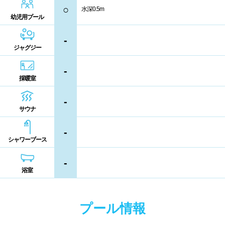
コイン返却式ロッカー
コインロッカー
○
水深0.5m
熊本県
大分県
宮崎県
幼児用プール
シャンプー類
メイク落とし
鹿児島県
沖縄県
-
ジャグジー
営業時間
-
採暖室
通年営業
夏季限定
-
サウナ
18時以降も営業
24時間営業
-
ロケーション
シャワーブース
-
駅近
郊外
浴室
水深
プール情報