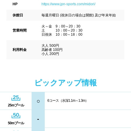
駐車場
駐輪場
HP
https://www.jpn-sports.com/midori/
中国
休館日
毎週月曜日 (祝休日の場合は開館) 及び年末年始
キャッシュレス決済
多目的トイレ
火～金 9：00～20：30
鳥取県
島根県
岡山県
バリアフリー
ウォシュレット
営業時間
土 10：00～20：30
日祝休 10：00～18：00
広島県
山口県
喫煙スペース
大人 500円
利用料金
高齢者 100円
小人 200円
四国
更衣室/ロッカータイプ
徳島県
香川県
愛媛県
ドライヤー
脱水機
ピックアップ情報
高知県
給水機
体重計
○
6コース（水深1.1m～1.3m）
25mプール
血圧計
ドリンク自動販売機
九州、沖縄
-
貴重品ロッカー
カード式ロッカー
50mプール
福岡県
佐賀県
長崎県