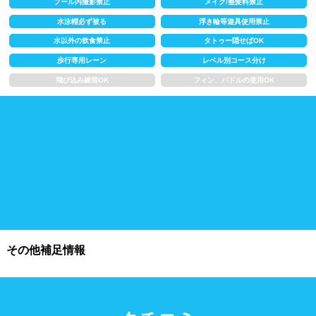
プール内撮影禁止
メイク/整髪料禁止
浮き輪類
水泳帽、ゴーグル
水泳帽必ず被る
浮き輪等遊具使用禁止
水以外の飲食禁止
タトゥー隠せばOK
施設利用
歩行専用レーン
レベル別コース分け
飛び込み練習OK
フィン、パドルの使用OK
都度利用可能
会員制
ホテル宿泊者
団体利用、コース貸切可能
プール情報
プール情報募集中
その他補足情報