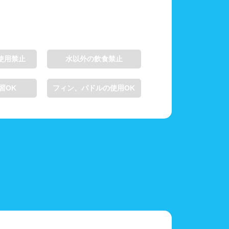
使用禁止
水以外の飲食禁止
習OK
フィン、パドルの使用OK