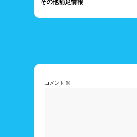
その他補足情報
コメント
※