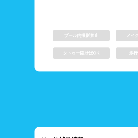
プール内撮影禁止
メイ
タトゥー隠せばOK
歩行