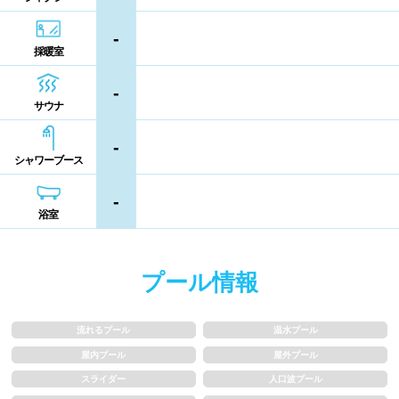
シャンプー類
メイク落とし
鹿児島県
沖縄県
-
採暖室
営業時間
-
サウナ
通年営業
夏季限定
-
シャワーブース
18時以降も営業
24時間営業
-
浴室
ロケーション
駅近
郊外
プール情報
水深
流れるプール
温水プール
屋内プール
屋外プール
1m未満
1~1.5m
スライダー
人口波プール