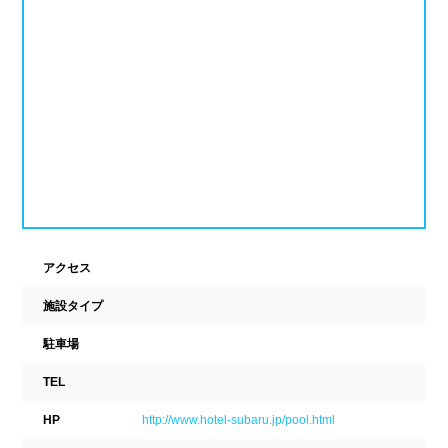
新潟県
富山県
石川県
ホテル
学校施設
福井県
山梨県
長野県
スパリゾート
東海
設備
岐阜県
静岡県
愛知県
ジャグジー
採暖室
三重県
サウナ
シャワーブース
アクセス
近畿
浴室
テーブル
施設タイプ
ベンチ
飲食店併設
滋賀県
京都府
大阪府
駐車場
水泳用品物販
観覧席
TEL
兵庫県
奈良県
和歌山県
HP
http://www.hotel-subaru.jp/pool.html
駐車場
駐輪場