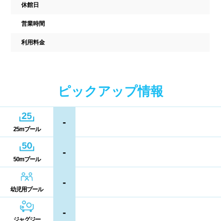
中国
休館日
キャッシュレス決済
多目的トイレ
営業時間
鳥取県
島根県
岡山県
バリアフリー
ウォシュレット
利用料金
広島県
山口県
喫煙スペース
四国
更衣室/ロッカータイプ
ピックアップ情報
徳島県
香川県
愛媛県
ドライヤー
脱水機
-
25mプール
高知県
給水機
体重計
-
50mプール
血圧計
ドリンク自動販売機
九州、沖縄
-
貴重品ロッカー
カード式ロッカー
幼児用プール
福岡県
佐賀県
長崎県
コイン返却式ロッカー
コインロッカー
-
熊本県
大分県
宮崎県
ジャグジー