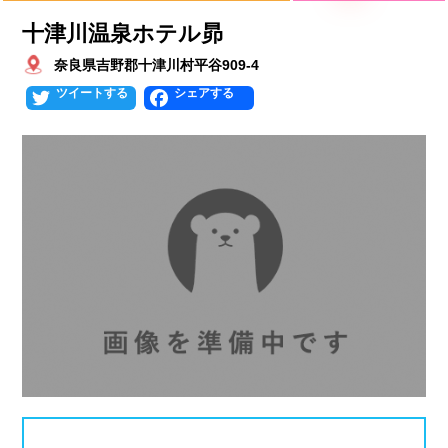
十津川温泉ホテル昴
北海道
青森県
岩手県
25mプール
50mプール
奈良県吉野郡十津川村平谷909-4
宮城県
秋田県
山形県
幼児用プール
流れるプール
Twitter
Facebook
福島県
温水プール
屋内プール
屋外プール
スライダー
関東
人口波プール
海水プール
茨城県
栃木県
群馬県
高飛び込み
水連公認プール
埼玉県
千葉県
東京都
施設タイプ
神奈川県
公営プール
レジャープール
北陸、甲信越
ナイトプール
スポーツジム