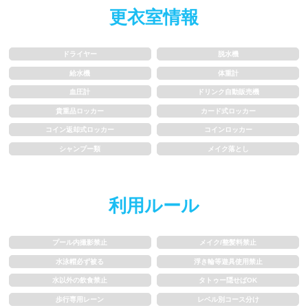
更衣室情報
歩行専用レーン
レベル別コース分け
ドライヤー
脱水機
飛び込み練習OK
フィン、パドルの使用OK
給水機
体重計
血圧計
ドリンク自動販売機
スクール
貴重品ロッカー
カード式ロッカー
コイン返却式ロッカー
コインロッカー
子供向け水泳教室
大人向け水泳教室
シャンプー類
メイク落とし
アクアビクス
利用ルール
レンタル
プール内撮影禁止
メイク/整髪料禁止
バスタオル
水着
水泳帽必ず被る
浮き輪等遊具使用禁止
水以外の飲食禁止
タトゥー隠せばOK
浮き輪類
水泳帽、ゴーグル
歩行専用レーン
レベル別コース分け