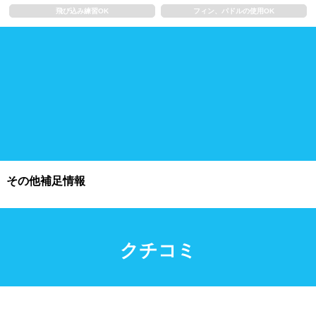
飛び込み練習OK
フィン、パドルの使用OK
施設利用
都度利用可能
会員制
ホテル宿泊者
団体利用、コース貸切可能
プール情報
その他補足情報
プール情報募集中
クチコミ