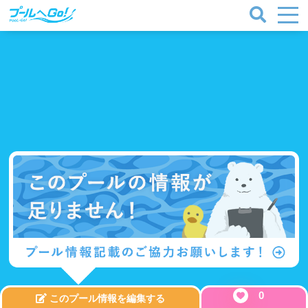
プールタイプ
北海道、東北
0
このプール情報を編集する