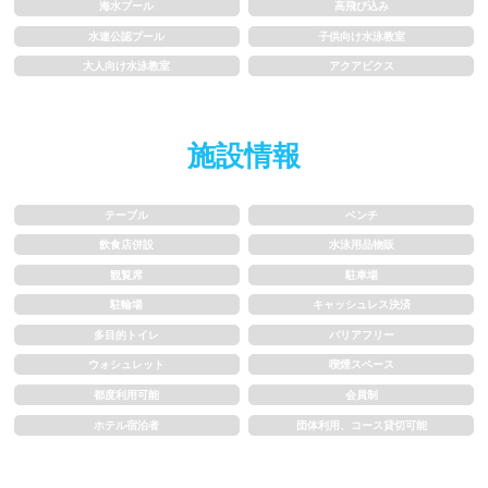
海水プール
高飛び込み
1.5~2m
2m以上
水連公認プール
子供向け水泳教室
大人向け水泳教室
アクアビクス
レーン
施設情報
3レーン以下
4レーン
5レーン
6レーン
テーブル
ベンチ
飲食店併設
水泳用品物販
7レーン以上
観覧席
駐車場
駐輪場
キャッシュレス決済
プール利用ルール
多目的トイレ
バリアフリー
ウォシュレット
喫煙スペース
プール内撮影禁止
メイク/整髪料禁止
都度利用可能
会員制
ホテル宿泊者
団体利用、コース貸切可能
水泳帽必ず被る
浮き輪等遊具使用禁止
水以外の飲食禁止
タトゥー隠せばOK