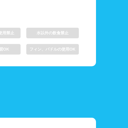
使用禁止
水以外の飲食禁止
習OK
フィン、パドルの使用OK