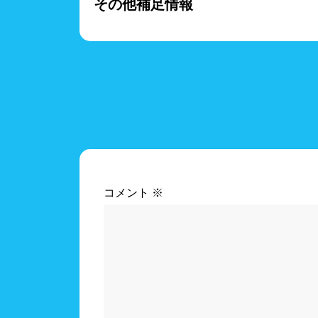
その他補足情報
コメント
※