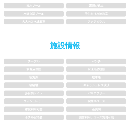
1m未満
1~1.5m
海水プール
高飛び込み
1.5~2m
2m以上
水連公認プール
子供向け水泳教室
大人向け水泳教室
アクアビクス
レーン
施設情報
3レーン以下
4レーン
5レーン
6レーン
テーブル
ベンチ
飲食店併設
水泳用品物販
7レーン以上
観覧席
駐車場
駐輪場
キャッシュレス決済
プール利用ルール
多目的トイレ
バリアフリー
ウォシュレット
喫煙スペース
都度利用可能
会員制
プール内撮影禁止
メイク/整髪料禁止
ホテル宿泊者
団体利用、コース貸切可能
水泳帽必ず被る
浮き輪等遊具使用禁止