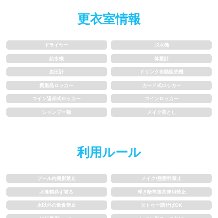
水以外の飲食禁止
タトゥー隠せばOK
更衣室情報
歩行専用レーン
レベル別コース分け
ドライヤー
脱水機
飛び込み練習OK
フィン、パドルの使用OK
給水機
体重計
血圧計
ドリンク自動販売機
スクール
貴重品ロッカー
カード式ロッカー
コイン返却式ロッカー
コインロッカー
シャンプー類
メイク落とし
子供向け水泳教室
大人向け水泳教室
アクアビクス
利用ルール
レンタル
プール内撮影禁止
メイク/整髪料禁止
水泳帽必ず被る
浮き輪等遊具使用禁止
バスタオル
水着
水以外の飲食禁止
タトゥー隠せばOK
浮き輪類
水泳帽、ゴーグル