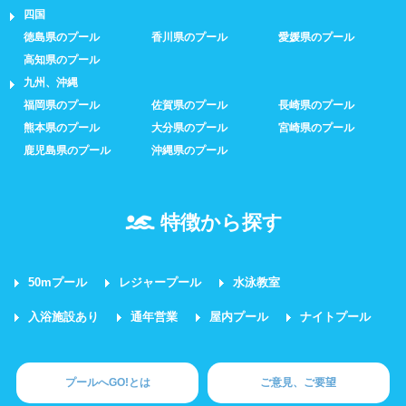
四国
徳島県のプール
香川県のプール
愛媛県のプール
高知県のプール
九州、沖縄
福岡県のプール
佐賀県のプール
長崎県のプール
熊本県のプール
大分県のプール
宮崎県のプール
鹿児島県のプール
沖縄県のプール
特徴から探す
50mプール
レジャープール
水泳教室
入浴施設あり
通年営業
屋内プール
ナイトプール
プールへGO!とは
ご意見、ご要望