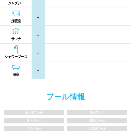
ジャグジー
熊本県
大分県
宮崎県
シャンプー類
メイク落とし
-
鹿児島県
沖縄県
採暖室
営業時間
-
サウナ
通年営業
夏季限定
-
シャワーブース
18時以降も営業
24時間営業
-
浴室
ロケーション
プール情報
駅近
郊外
流れるプール
温水プール
水深
屋内プール
屋外プール
スライダー
人口波プール