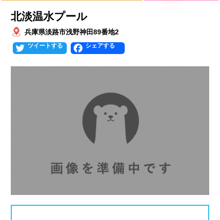
プールタイプ
北海道、東北
北淡温水プール
北海道
青森県
岩手県
25mプール
50mプール
兵庫県淡路市浅野神田89番地2
Twitter
Facebook
宮城県
秋田県
山形県
幼児用プール
流れるプール
福島県
温水プール
屋内プール
屋外プール
スライダー
関東
人口波プール
海水プール
茨城県
栃木県
群馬県
高飛び込み
水連公認プール
埼玉県
千葉県
東京都
施設タイプ
神奈川県
公営プール
レジャープール
北陸、甲信越