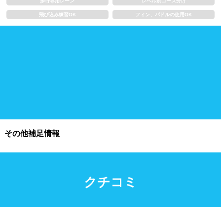
歩行専用レーン
レベル別コース分け
飛び込み練習OK
フィン、パドルの使用OK
施設利用
都度利用可能
会員制
ホテル宿泊者
団体利用、コース貸切可能
プール情報
その他補足情報
プール情報募集中
クチコミ