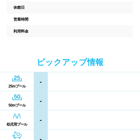
駐車場
駐輪場
休館日
中国
キャッシュレス決済
多目的トイレ
営業時間
鳥取県
島根県
岡山県
バリアフリー
ウォシュレット
利用料金
広島県
山口県
喫煙スペース
四国
ピックアップ情報
更衣室/ロッカータイプ
徳島県
香川県
愛媛県
-
ドライヤー
脱水機
25mプール
高知県
給水機
体重計
-
50mプール
血圧計
ドリンク自動販売機
九州、沖縄
-
幼児用プール
貴重品ロッカー
カード式ロッカー
福岡県
佐賀県
長崎県
-
コイン返却式ロッカー
コインロッカー