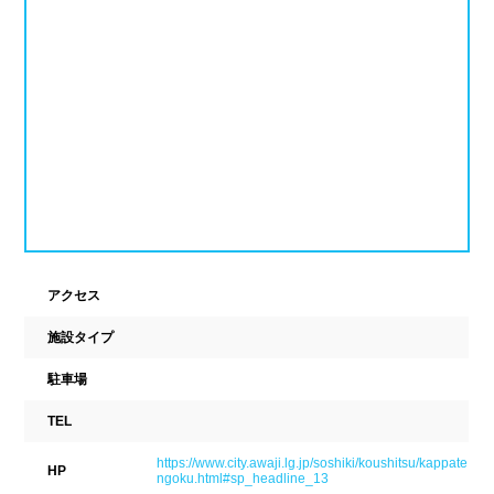
ナイトプール
スポーツジム
新潟県
富山県
石川県
ホテル
学校施設
福井県
山梨県
長野県
スパリゾート
東海
設備
岐阜県
静岡県
愛知県
ジャグジー
採暖室
三重県
サウナ
シャワーブース
アクセス
施設タイプ
近畿
浴室
テーブル
駐車場
ベンチ
飲食店併設
滋賀県
京都府
大阪府
TEL
水泳用品物販
観覧席
兵庫県
奈良県
和歌山県
https://www.city.awaji.lg.jp/soshiki/koushitsu/kappate
HP
ngoku.html#sp_headline_13