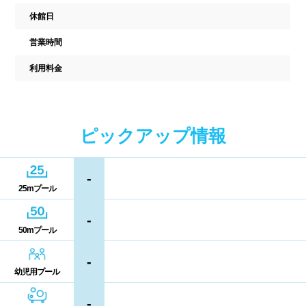
駐車場
駐輪場
中国
休館日
キャッシュレス決済
多目的トイレ
営業時間
鳥取県
島根県
岡山県
バリアフリー
ウォシュレット
利用料金
広島県
山口県
喫煙スペース
四国
ピックアップ情報
更衣室/ロッカータイプ
徳島県
香川県
愛媛県
-
ドライヤー
脱水機
25mプール
高知県
給水機
体重計
-
50mプール
血圧計
ドリンク自動販売機
九州、沖縄
-
貴重品ロッカー
カード式ロッカー
幼児用プール
福岡県
佐賀県
長崎県
-
コイン返却式ロッカー
コインロッカー