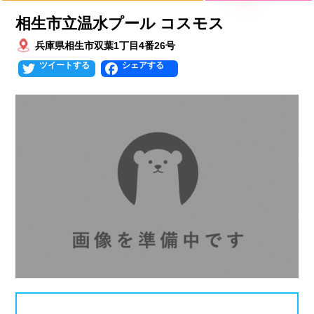
プールタイプ
北海道、東北
相生市立温水プール コスモス
北海道
青森県
岩手県
25mプール
50mプール
兵庫県相生市双葉1丁目4番26号
Twitter
Facebook
宮城県
秋田県
山形県
幼児用プール
流れるプール
福島県
温水プール
屋内プール
屋外プール
スライダー
関東
人口波プール
海水プール
茨城県
栃木県
群馬県
高飛び込み
水連公認プール
埼玉県
千葉県
東京都
施設タイプ
神奈川県
公営プール
レジャープール
北陸、甲信越