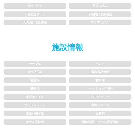
海水プール
高飛び込み
1.5~2m
2m以上
水連公認プール
子供向け水泳教室
大人向け水泳教室
アクアビクス
レーン
施設情報
3レーン以下
4レーン
5レーン
6レーン
テーブル
ベンチ
飲食店併設
水泳用品物販
7レーン以上
観覧席
駐車場
駐輪場
キャッシュレス決済
プール利用ルール
多目的トイレ
バリアフリー
ウォシュレット
喫煙スペース
プール内撮影禁止
メイク/整髪料禁止
都度利用可能
会員制
ホテル宿泊者
団体利用、コース貸切可能
水泳帽必ず被る
浮き輪等遊具使用禁止