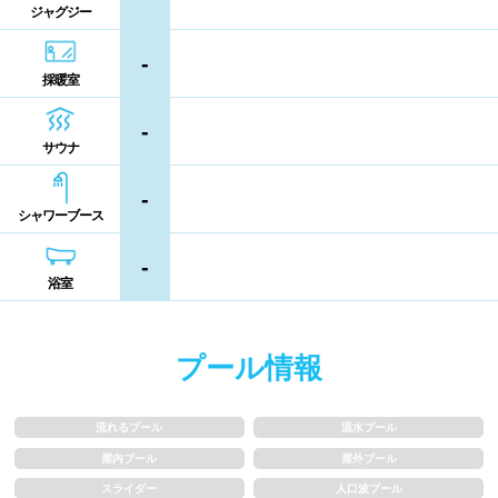
ジャグジー
熊本県
大分県
宮崎県
シャンプー類
メイク落とし
-
鹿児島県
沖縄県
採暖室
営業時間
-
サウナ
通年営業
夏季限定
-
シャワーブース
18時以降も営業
24時間営業
-
浴室
ロケーション
プール情報
駅近
郊外
水深
流れるプール
温水プール
屋内プール
屋外プール
スライダー
人口波プール
1m未満
1~1.5m