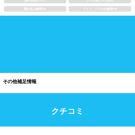
歩行専用レーン
レベル別コース分け
飛び込み練習OK
フィン、パドルの使用OK
施設利用
都度利用可能
会員制
ホテル宿泊者
団体利用、コース貸切可能
プール情報
その他補足情報
プール情報募集中
クチコミ