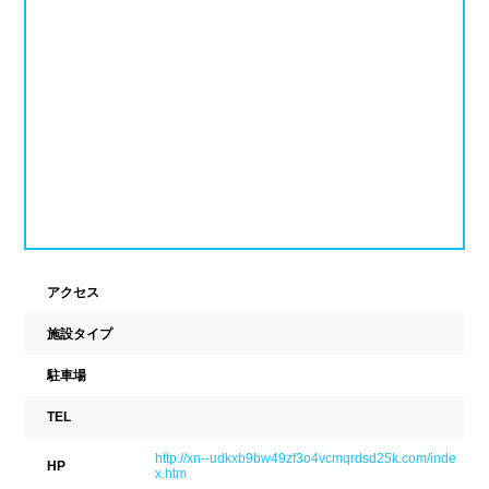
ナイトプール
スポーツジム
新潟県
富山県
石川県
ホテル
学校施設
福井県
山梨県
長野県
スパリゾート
東海
設備
岐阜県
静岡県
愛知県
ジャグジー
採暖室
三重県
サウナ
シャワーブース
アクセス
近畿
施設タイプ
浴室
テーブル
駐車場
ベンチ
飲食店併設
滋賀県
京都府
大阪府
TEL
水泳用品物販
観覧席
兵庫県
奈良県
和歌山県
http://xn--udkxb9bw49zf3o4vcmqrdsd25k.com/inde
HP
x.htm