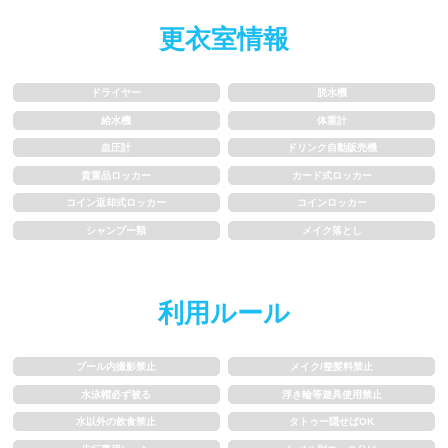
水以外の飲食禁止
タトゥー隠せばOK
更衣室情報
歩行専用レーン
レベル別コース分け
ドライヤー
脱水機
飛び込み練習OK
フィン、パドルの使用OK
給水機
体重計
血圧計
ドリンク自動販売機
スクール
貴重品ロッカー
カード式ロッカー
コイン返却式ロッカー
コインロッカー
シャンプー類
メイク落とし
子供向け水泳教室
大人向け水泳教室
アクアビクス
利用ルール
レンタル
プール内撮影禁止
メイク/整髪料禁止
水泳帽必ず被る
浮き輪等遊具使用禁止
バスタオル
水着
水以外の飲食禁止
タトゥー隠せばOK
浮き輪類
水泳帽、ゴーグル