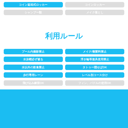
コイン返却式ロッカー
コインロッカー
歩行専用レーン
レベル別コース分け
シャンプー類
メイク落とし
飛び込み練習OK
フィン、パドルの使用OK
利用ルール
スクール
プール内撮影禁止
メイク/整髪料禁止
水泳帽必ず被る
浮き輪等遊具使用禁止
子供向け水泳教室
大人向け水泳教室
水以外の飲食禁止
タトゥー隠せばOK
アクアビクス
歩行専用レーン
レベル別コース分け
飛び込み練習OK
フィン、パドルの使用OK
レンタル
バスタオル
水着
浮き輪類
水泳帽、ゴーグル