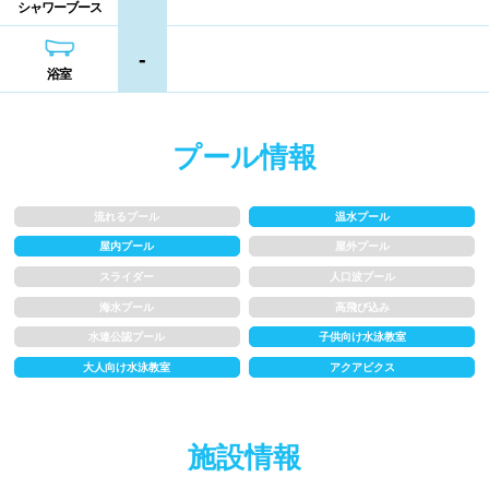
シャワーブース
シャンプー類
メイク落とし
鹿児島県
沖縄県
-
浴室
営業時間
プール情報
通年営業
夏季限定
18時以降も営業
24時間営業
流れるプール
温水プール
屋内プール
屋外プール
ロケーション
スライダー
人口波プール
海水プール
高飛び込み
駅近
郊外
水連公認プール
子供向け水泳教室
大人向け水泳教室
アクアビクス
水深
施設情報
1m未満
1~1.5m