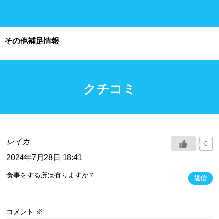
施設利用
その他補足情報
都度利用可能
会員制
ホテル宿泊者
団体利用、コース貸切可能
クチコミ
プール情報
プール情報募集中
レイカ
0
2024年7月28日 18:41
食事をする所は有りますか？
返信
コメント
※