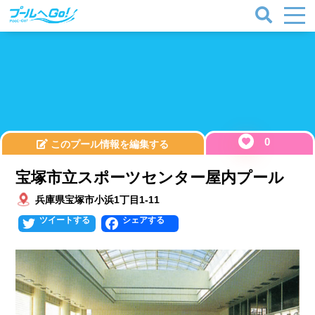
0
このプール情報を編集する
宝塚市立スポーツセンター屋内プール
兵庫県宝塚市小浜1丁目1-11
Twitter
Facebook
プールタイプ
北海道、東北