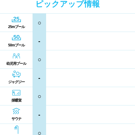
中国
ピックアップ情報
キャッシュレス決済
多目的トイレ
鳥取県
島根県
岡山県
バリアフリー
ウォシュレット
○
25mプール
広島県
山口県
喫煙スペース
-
50mプール
四国
更衣室/ロッカータイプ
○
幼児用プール
徳島県
香川県
愛媛県
ドライヤー
脱水機
-
ジャグジー
高知県
給水機
体重計
○
血圧計
ドリンク自動販売機
九州、沖縄
採暖室
貴重品ロッカー
カード式ロッカー
-
福岡県
佐賀県
長崎県
サウナ
コイン返却式ロッカー
コインロッカー
○
熊本県
大分県
宮崎県