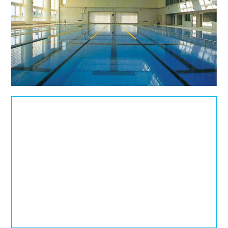
北海道
青森県
岩手県
25mプール
50mプール
宮城県
秋田県
山形県
幼児用プール
流れるプール
福島県
温水プール
屋内プール
屋外プール
スライダー
関東
人口波プール
海水プール
茨城県
栃木県
群馬県
高飛び込み
水連公認プール
埼玉県
千葉県
東京都
施設タイプ
神奈川県
公営プール
レジャープール
北陸、甲信越
ナイトプール
スポーツジム