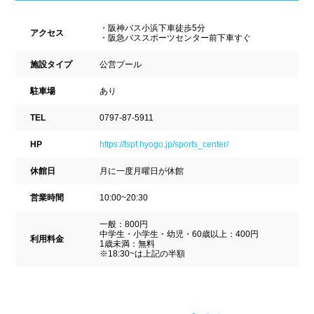
新潟県
富山県
石川県
ホテル
学校施設
・阪神バス小浜下車徒歩5分
アクセス
・阪急バススポーツセンター前下車すぐ
福井県
山梨県
長野県
スパリゾート
施設タイプ
公営プール
東海
駐車場
あり
設備
TEL
0797-87-5911
岐阜県
静岡県
愛知県
ジャグジー
採暖室
HP
https://tspf.hyogo.jp/sports_center/
三重県
サウナ
シャワーブース
休館日
月に一度月曜日が休館
営業時間
10:00~20:30
近畿
浴室
テーブル
一般：800円
ベンチ
飲食店併設
中学生・小学生・幼児・60歳以上：400円
利用料金
滋賀県
京都府
大阪府
1歳未満：無料
※18:30~は上記の半額
水泳用品物販
観覧席
兵庫県
奈良県
和歌山県
駐車場
駐輪場