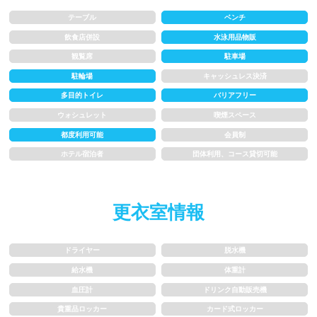
1.5~2m
2m以上
テーブル
ベンチ
飲食店併設
水泳用品物販
レーン
観覧席
駐車場
駐輪場
キャッシュレス決済
多目的トイレ
バリアフリー
3レーン以下
4レーン
ウォシュレット
喫煙スペース
5レーン
6レーン
都度利用可能
会員制
ホテル宿泊者
団体利用、コース貸切可能
7レーン以上
更衣室情報
プール利用ルール
プール内撮影禁止
メイク/整髪料禁止
ドライヤー
脱水機
給水機
体重計
水泳帽必ず被る
浮き輪等遊具使用禁止
血圧計
ドリンク自動販売機
貴重品ロッカー
カード式ロッカー
水以外の飲食禁止
タトゥー隠せばOK