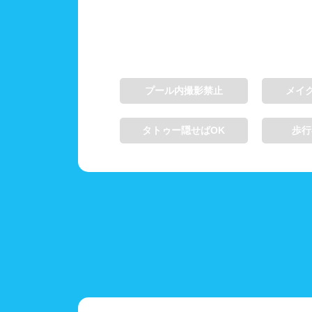
プール内撮影禁止
メイ
タトゥー隠せばOK
歩行