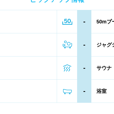
ーン以下
4レーン
5レーン
-
50mプ
ル内撮影禁止
メイク/整髪料禁止
-
ジャグ
輪等遊具使用禁止
水以外の飲食禁止
専用レーン
レベル別コース分け
-
サウナ
ン、パドルの使用OK
-
浴室
向け水泳教室
大人向け水泳教室
タオル
水着
浮き輪類
水泳