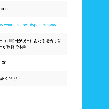
山口県
計
血圧計
1000
カード式ロッカー
シャンプー類
ww.central.co.jp/club/p-izumisano/
日（月曜日が祝日にあたる場合は営
大分県
宮崎県
日が振替で休業）
24時間営業
1:00
確認ください