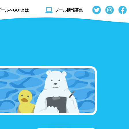
プールへGO!とは
プール情報募集
秋田県
流れるプール
山形県
スライダー