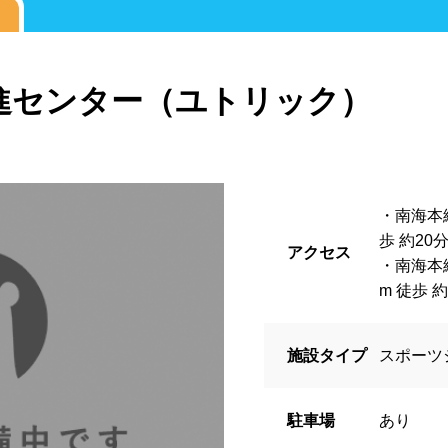
波プール
海水プール
高飛び込み
県
栃木県
群馬県
埼玉県
進センター（ユトリック）
川県
プール
レジャープール
ナイトプ
ル
学校施設
スパリゾート
県
富山県
石川県
福井県
・南海本線
グジー
採暖室
サウナ
シャ
歩 約20
アクセス
・南海本
県
静岡県
愛知県
三重県
ブル
ベンチ
飲食店併設
水
m 徒歩 約
場
駐輪場
キャッシュレス決済
施設タイプ
スポーツ
県
京都府
大阪府
兵庫県
アフリー
ウォシュレット
喫煙ス
駐車場
あり