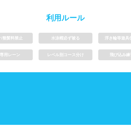
利用ルール
ク/整髪料禁止
水泳帽必ず被る
浮き輪等遊具
専用レーン
レベル別コース分け
飛び込み練