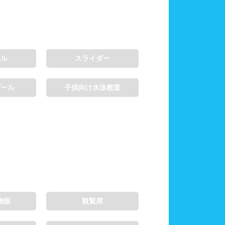
ール
スライダー
プール
子供向け水泳教室
物販
観覧席