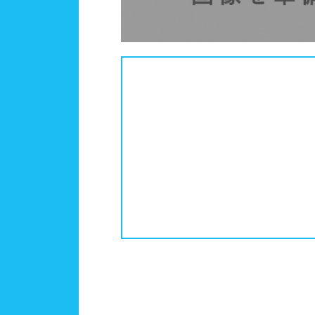
中国
鳥取
更衣室/ロッカータイプ
ドラ
ドリ
四国
徳島
コイ
メイ
九州、沖縄
福岡
鹿児
営業時間
通年
ロケーション
駅近
水深
1m未