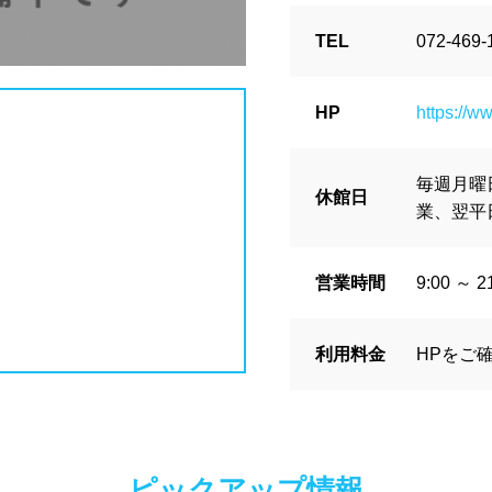
県
島根県
岡山県
広島県
イヤー
脱水機
給水機
体重
TEL
072-469-
ンク自動販売機
貴重品ロッカー
県
香川県
愛媛県
高知県
ン返却式ロッカー
コインロッカー
HP
https://w
ク落とし
毎週月曜
県
佐賀県
長崎県
熊本県
休館日
業、翌平
島県
沖縄県
営業
夏季限定
18時以降も営業
営業時間
9:00 ～ 2
郊外
利用料金
HPをご
満
1~1.5m
1.5~2m
2m以上
ピックアップ情報