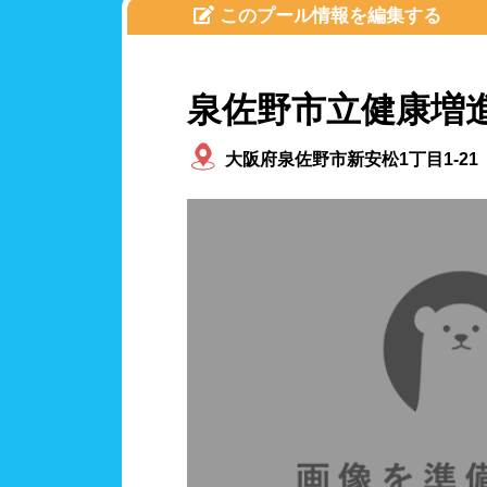
人口
このプール情報を編集する
関東
茨城
泉佐野市立健康増
施設タイプ
神奈
公営
ホテ
大阪府泉佐野市新安松1丁目1-21
北陸、甲信越
新潟
設備
ジャ
東海
岐阜
テー
駐車
近畿
滋賀
バリ