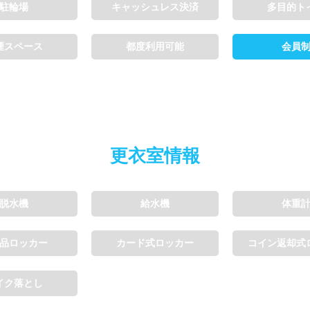
駐輪場
キャッシュレス決済
多目的ト
煙スペース
都度利用可能
会員
更衣室情報
脱水機
給水機
体重
品ロッカー
カード式ロッカー
コイン返却式
イク落とし