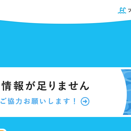
道
プール
青森県
50mプール
岩手県
幼児用プール
宮城県
県
プール
屋内プール
屋外プール