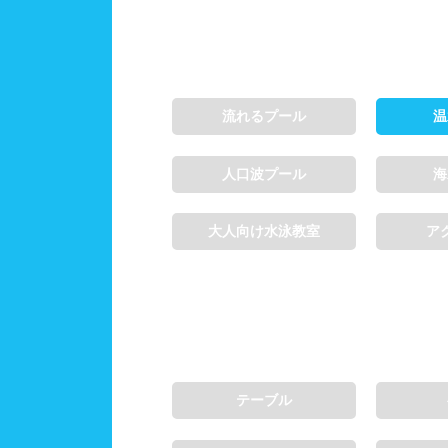
施設利用
都度
流れるプール
温
団体
人口波プール
海
プール情報
プー
大人向け水泳教室
ア
テーブル