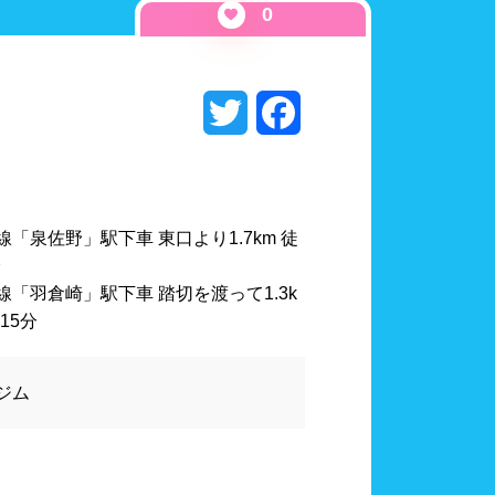
水連公認プール
0
千葉県
東京都
ール
スポーツジム
Twitter
Facebook
山梨県
長野県
「泉佐野」駅下車 東口より1.7km 徒
ワーブース
浴室
分
線「羽倉崎」駅下車 踏切を渡って1.3k
泳用品物販
観覧席
15分
多目的トイレ
ジム
奈良県
和歌山県
ペース