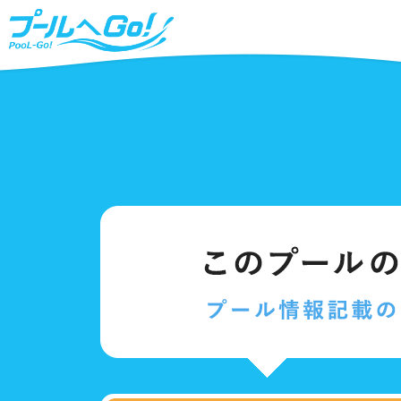
北海道、東北
プールタイプ
北海
25m
福島
温水