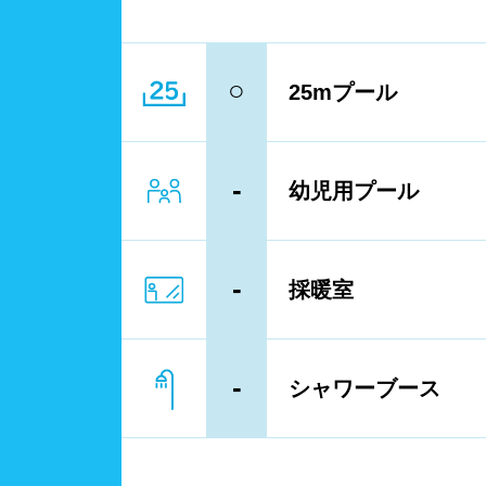
レーン
3レ
○
25mプール
プール利用ルール
プー
-
幼児用プール
浮き
歩行
-
採暖室
フィ
-
シャワーブース
スクール
子供
レンタル
バス