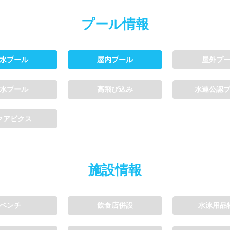
プール情報
利用可能
会員制
ホテル宿泊者
水プール
屋内プール
屋外プ
利用、コース貸切可能
水プール
高飛び込み
水連公認
ル情報募集中
クアビクス
施設情報
ベンチ
飲食店併設
水泳用品