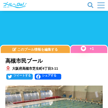
+1
このプール情報を編集する
高槻市民プール
大阪府高槻市芝生町4丁目3-11
Twitter
Facebook
プールタイプ
北海道、東北