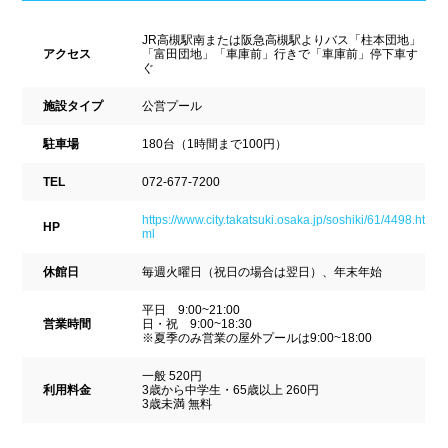
ナイトプール
スポーツジム
新潟県
富山県
石川県
JR高槻駅南または阪急高槻駅よりバス「柱本団地」
ホテル
学校施設
アクセス
「富田団地」「車庫前」行きで「車庫前」停下車す
ぐ
福井県
山梨県
長野県
スパリゾート
施設タイプ
公営プール
東海
駐車場
180台（1時間まで100円）
設備
TEL
072-677-7200
岐阜県
静岡県
愛知県
ジャグジー
採暖室
https://www.city.takatsuki.osaka.jp/soshiki/61/4498.ht
HP
ml
三重県
サウナ
シャワーブース
休館日
毎週火曜日（祝日の場合は翌日）、年末年始
近畿
浴室
テーブル
平日 9:00~21:00
営業時間
日・祝 9:00~18:30
※夏季のみ営業の屋外プールは9:00~18:00
ベンチ
飲食店併設
滋賀県
京都府
大阪府
一般 520円
利用料金
3歳から中学生・65歳以上 260円
水泳用品物販
観覧席
3歳未満 無料
兵庫県
奈良県
和歌山県
駐車場
駐輪場