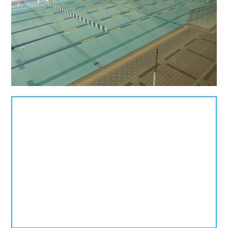
北海道
青森県
岩手県
25mプール
50mプール
宮城県
秋田県
山形県
幼児用プール
流れるプール
福島県
温水プール
屋内プール
屋外プール
スライダー
関東
人口波プール
海水プール
茨城県
栃木県
群馬県
高飛び込み
水連公認プール
埼玉県
千葉県
東京都
施設タイプ
神奈川県
公営プール
レジャープール
北陸、甲信越