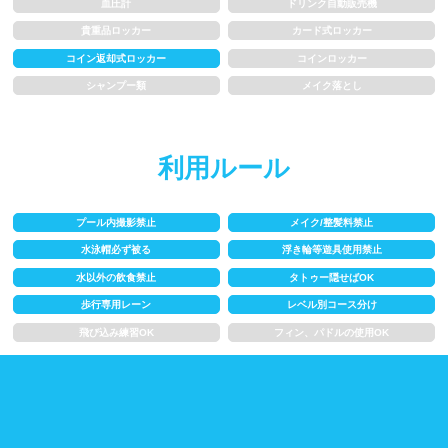
血圧計
ドリンク自動販売機
水以外の飲食禁止
タトゥー隠せばOK
貴重品ロッカー
カード式ロッカー
コイン返却式ロッカー
コインロッカー
歩行専用レーン
レベル別コース分け
シャンプー類
メイク落とし
飛び込み練習OK
フィン、パドルの使用OK
利用ルール
スクール
プール内撮影禁止
メイク/整髪料禁止
子供向け水泳教室
大人向け水泳教室
水泳帽必ず被る
浮き輪等遊具使用禁止
アクアビクス
水以外の飲食禁止
タトゥー隠せばOK
歩行専用レーン
レベル別コース分け
レンタル
飛び込み練習OK
フィン、パドルの使用OK
バスタオル
水着
浮き輪類
水泳帽、ゴーグル