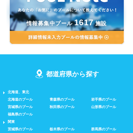
1617
情報募集中プール
施設
都道府県から探す
北海道、東北
北海道のプール
青森県のプール
岩手県のプール
宮城県のプール
秋田県のプール
山形県のプール
福島県のプール
関東
茨城県のプール
栃木県のプール
群馬県のプール