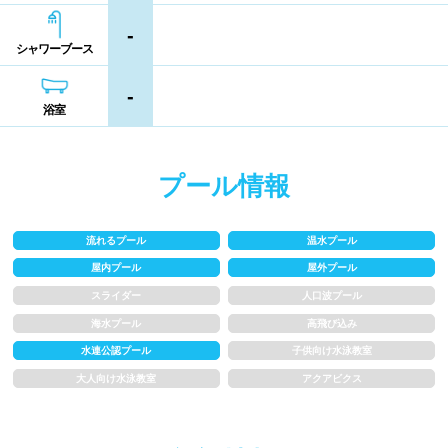
熊本県
大分県
宮崎県
-
シャンプー類
メイク落とし
シャワーブース
鹿児島県
沖縄県
-
営業時間
浴室
通年営業
夏季限定
プール情報
18時以降も営業
24時間営業
流れるプール
温水プール
ロケーション
屋内プール
屋外プール
スライダー
人口波プール
駅近
郊外
海水プール
高飛び込み
水連公認プール
子供向け水泳教室
大人向け水泳教室
アクアビクス
水深
1m未満
1~1.5m