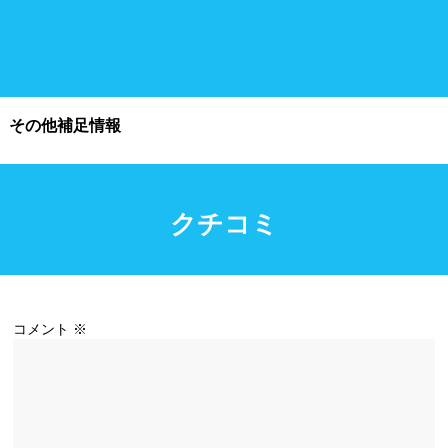
施設利用
都度利用可能
会員制
その他補足情報
ホテル宿泊者
団体利用、コース貸切可能
クチコミ
プール情報
プール情報募集中
コメント
※