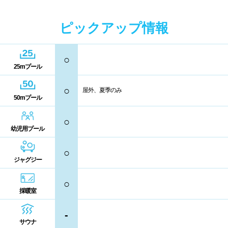
中国
キャッシュレス決済
多目的トイレ
ピックアップ情報
鳥取県
島根県
岡山県
バリアフリー
ウォシュレット
○
広島県
山口県
25mプール
喫煙スペース
○
屋外、夏季のみ
四国
50mプール
更衣室/ロッカータイプ
○
徳島県
香川県
愛媛県
幼児用プール
ドライヤー
脱水機
高知県
○
給水機
体重計
ジャグジー
血圧計
ドリンク自動販売機
九州、沖縄
○
採暖室
貴重品ロッカー
カード式ロッカー
福岡県
佐賀県
長崎県
-
サウナ
コイン返却式ロッカー
コインロッカー