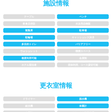
施設情報
1.5~2m
2m以上
テーブル
ベンチ
飲食店併設
水泳用品物販
レーン
観覧席
駐車場
駐輪場
キャッシュレス決済
3レーン以下
4レーン
多目的トイレ
バリアフリー
ウォシュレット
喫煙スペース
5レーン
6レーン
都度利用可能
会員制
7レーン以上
ホテル宿泊者
団体利用、コース貸切可能
プール利用ルール
更衣室情報
プール内撮影禁止
メイク/整髪料禁止
ドライヤー
脱水機
水泳帽必ず被る
浮き輪等遊具使用禁止
給水機
体重計