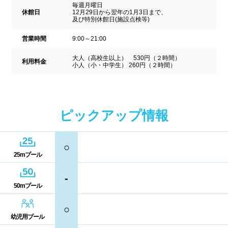
中国
毎週月曜日
休館日
12月29日から翌年の1月3日まで、
キャッシュレス決済
多目的トイレ
及び特別休館日(施設点検等)
鳥取県
島根県
岡山県
バリアフリー
ウォシュレット
営業時間
9:00～21:00
広島県
山口県
大人（高校生以上） 530円（２時間）
喫煙スペース
利用料金
小人（小・中学生） 260円（２時間）
四国
更衣室/ロッカータイプ
ピックアップ情報
徳島県
香川県
愛媛県
ドライヤー
脱水機
高知県
給水機
体重計
○
25mプール
血圧計
ドリンク自動販売機
九州、沖縄
-
50mプール
貴重品ロッカー
カード式ロッカー
福岡県
佐賀県
長崎県
○
コイン返却式ロッカー
コインロッカー
幼児用プール
熊本県
大分県
宮崎県