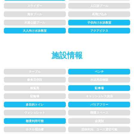
スライダー
人口波プール
1.5~2m
2m以上
海水プール
高飛び込み
水連公認プール
子供向け水泳教室
レーン
大人向け水泳教室
アクアビクス
3レーン以下
4レーン
施設情報
5レーン
6レーン
7レーン以上
テーブル
ベンチ
飲食店併設
水泳用品物販
観覧席
駐車場
プール利用ルール
駐輪場
キャッシュレス決済
多目的トイレ
バリアフリー
プール内撮影禁止
メイク/整髪料禁止
ウォシュレット
喫煙スペース
水泳帽必ず被る
浮き輪等遊具使用禁止
都度利用可能
会員制
ホテル宿泊者
団体利用、コース貸切可能