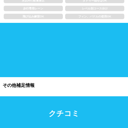
水以外の飲食禁止
タトゥー隠せばOK
歩行専用レーン
レベル別コース分け
施設利用
飛び込み練習OK
フィン、パドルの使用OK
都度利用可能
会員制
ホテル宿泊者
団体利用、コース貸切可能
プール情報
プール情報募集中
その他補足情報
クチコミ