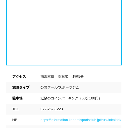
新潟県
富山県
石川県
ホテル
学校施設
福井県
山梨県
長野県
スパリゾート
東海
設備
岐阜県
静岡県
愛知県
ジャグジー
採暖室
三重県
サウナ
シャワーブース
アクセス
南海本線 高石駅 徒歩5分
近畿
浴室
テーブル
施設タイプ
公営プール/スポーツジム
ベンチ
飲食店併設
駐車場
近隣のコインパーキング（60分100円）
滋賀県
京都府
大阪府
TEL
072-267-1223
水泳用品物販
観覧席
兵庫県
奈良県
和歌山県
HP
https://information.konamisportsclub.jp/trust/takaishi/
駐車場
駐輪場