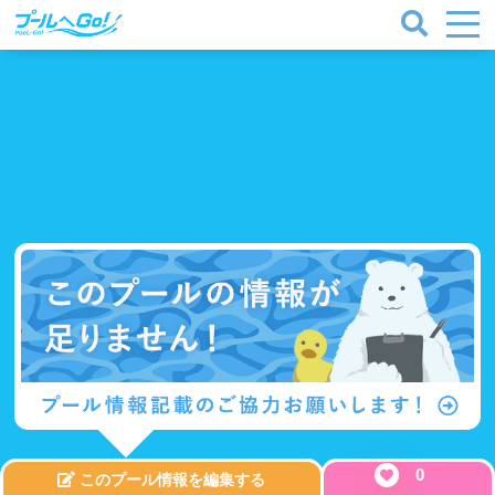
プールタイプ
北海道、東北
0
このプール情報を編集する