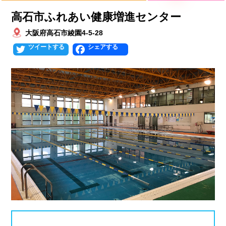
高石市ふれあい健康増進センター
北海道
青森県
岩手県
25mプール
50mプール
大阪府高石市綾園4-5-28
宮城県
秋田県
山形県
幼児用プール
流れるプール
Twitter
Facebook
福島県
温水プール
屋内プール
屋外プール
スライダー
関東
人口波プール
海水プール
茨城県
栃木県
群馬県
高飛び込み
水連公認プール
埼玉県
千葉県
東京都
施設タイプ
神奈川県
公営プール
レジャープール
北陸、甲信越
ナイトプール
スポーツジム