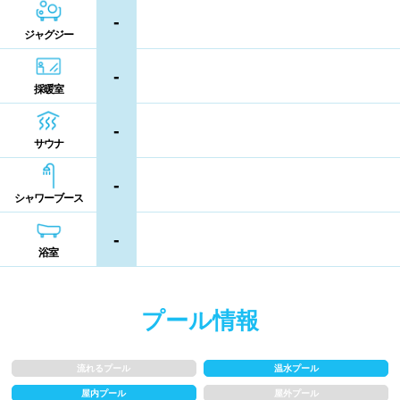
-
シャンプー類
メイク落とし
ジャグジー
鹿児島県
沖縄県
営業時間
-
採暖室
通年営業
夏季限定
-
サウナ
18時以降も営業
24時間営業
-
シャワーブース
ロケーション
-
浴室
駅近
郊外
プール情報
水深
流れるプール
温水プール
1m未満
1~1.5m
屋内プール
屋外プール