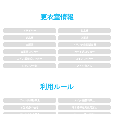
水以外の飲食禁止
タトゥー隠せばOK
歩行専用レーン
レベル別コース分け
更衣室情報
飛び込み練習OK
フィン、パドルの使用OK
ドライヤー
脱水機
給水機
体重計
スクール
血圧計
ドリンク自動販売機
貴重品ロッカー
カード式ロッカー
子供向け水泳教室
大人向け水泳教室
コイン返却式ロッカー
コインロッカー
アクアビクス
シャンプー類
メイク落とし
レンタル
利用ルール
バスタオル
水着
プール内撮影禁止
メイク/整髪料禁止
水泳帽必ず被る
浮き輪等遊具使用禁止
浮き輪類
水泳帽、ゴーグル