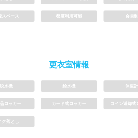
煙スペース
都度利用可能
会員
更衣室情報
脱水機
給水機
体重
品ロッカー
カード式ロッカー
コイン返却式
イク落とし