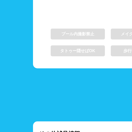
プール内撮影禁止
メイ
タトゥー隠せばOK
歩行