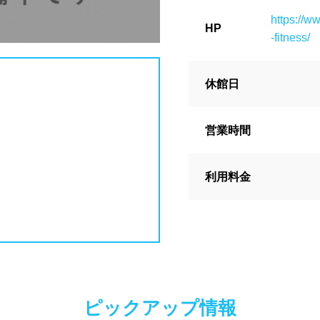
県
島根県
岡山県
広島県
イヤー
脱水機
給水機
体重
https://w
HP
ンク自動販売機
貴重品ロッカー
-fitness/
県
香川県
愛媛県
高知県
ン返却式ロッカー
コインロッカー
休館日
ク落とし
県
佐賀県
長崎県
熊本県
営業時間
島県
沖縄県
営業
夏季限定
18時以降も営業
利用料金
郊外
満
1~1.5m
1.5~2m
2m以上
ピックアップ情報