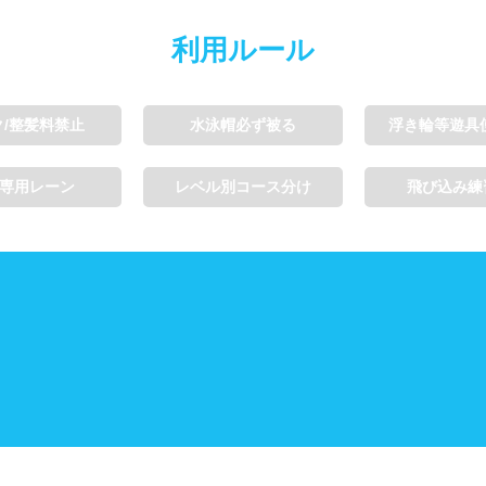
利用ルール
ク/整髪料禁止
水泳帽必ず被る
浮き輪等遊具
専用レーン
レベル別コース分け
飛び込み練