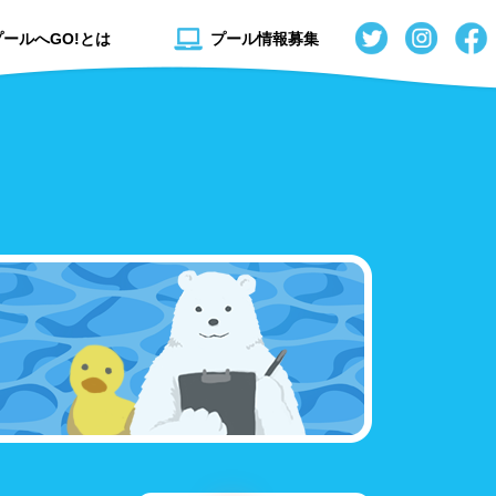
プールへGO!とは
プール情報募集
秋田県
流れるプール
山形県
スライダー