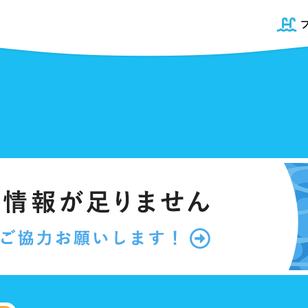
道
プール
青森県
50mプール
岩手県
幼児用プール
宮城県
県
プール
屋内プール
屋外プール