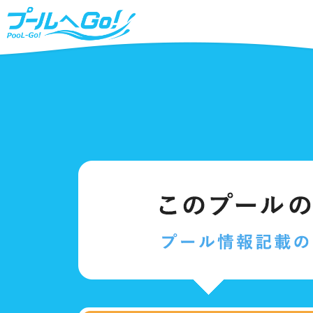
北海道、東北
プールタイプ
北海
25m
福島
温水