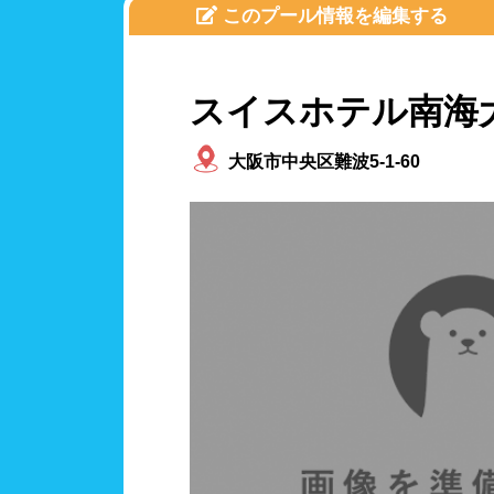
人口
このプール情報を編集する
関東
茨城
スイスホテル南海
施設タイプ
神奈
公営
ホテ
大阪市中央区難波5-1-60
北陸、甲信越
新潟
設備
ジャ
東海
岐阜
テー
駐車
近畿
滋賀
バリ