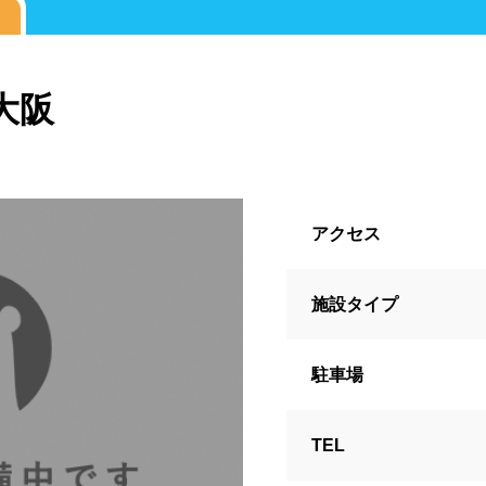
波プール
海水プール
高飛び込み
県
栃木県
群馬県
埼玉県
大阪
川県
プール
レジャープール
ナイトプ
ル
学校施設
スパリゾート
県
富山県
石川県
福井県
アクセス
グジー
採暖室
サウナ
シャ
県
静岡県
愛知県
三重県
ブル
ベンチ
飲食店併設
水
施設タイプ
場
駐輪場
キャッシュレス決済
駐車場
県
京都府
大阪府
兵庫県
アフリー
ウォシュレット
喫煙ス
TEL