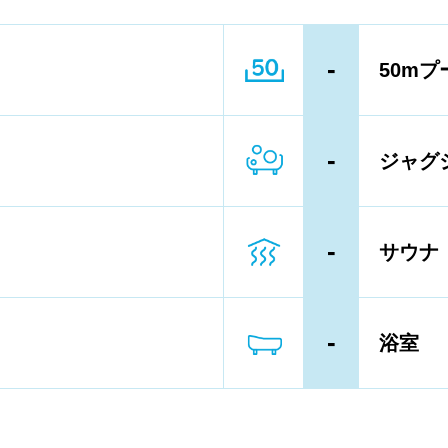
ーン以下
4レーン
5レーン
-
50mプ
ル内撮影禁止
メイク/整髪料禁止
-
ジャグ
輪等遊具使用禁止
水以外の飲食禁止
専用レーン
レベル別コース分け
-
サウナ
ン、パドルの使用OK
-
浴室
向け水泳教室
大人向け水泳教室
タオル
水着
浮き輪類
水泳