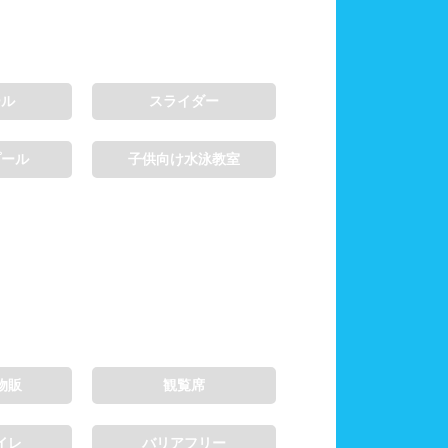
ール
スライダー
プール
子供向け水泳教室
物販
観覧席
イレ
バリアフリー