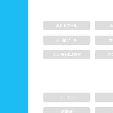
施設利用
都度
流れるプール
温
団体
人口波プール
海
プール情報
プー
大人向け水泳教室
ア
テーブル
駐車場