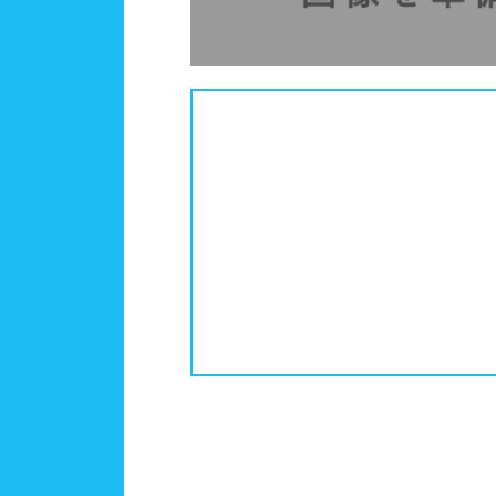
中国
鳥取
更衣室/ロッカータイプ
ドラ
ドリ
四国
徳島
コイ
メイ
九州、沖縄
福岡
鹿児
営業時間
通年
ロケーション
駅近
水深
1m未