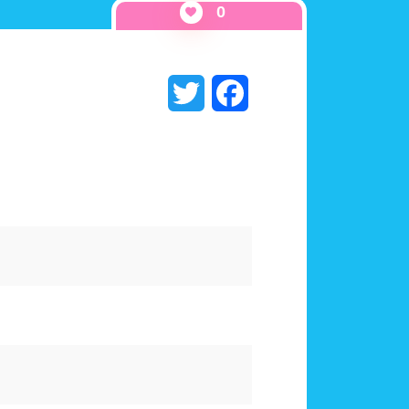
水連公認プール
0
千葉県
東京都
ール
スポーツジム
Twitter
Facebook
山梨県
長野県
ワーブース
浴室
泳用品物販
観覧席
多目的トイレ
奈良県
和歌山県
ペース