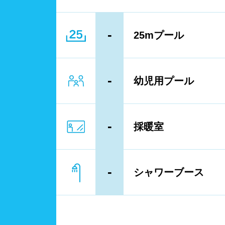
レーン
3レ
-
25mプール
プール利用ルール
プー
-
幼児用プール
浮き
歩行
-
採暖室
フィ
-
シャワーブース
スクール
子供
レンタル
バス