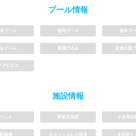
プール情報
利用可能
会員制
ホテル宿泊者
水プール
屋内プール
屋外プ
利用、コース貸切可能
水プール
高飛び込み
水連公認
ル情報募集中
クアビクス
施設情報
ベンチ
飲食店併設
水泳用品
駐輪場
キャッシュレス決済
多目的ト