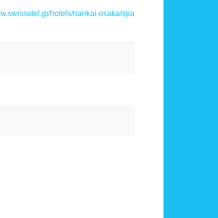
山口県
計
血圧計
ww.swissotel.jp/hotels/nankai-osaka/spa
カード式ロッカー
シャンプー類
大分県
宮崎県
24時間営業