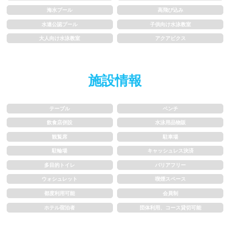
海水プール
高飛び込み
1.5~2m
2m以上
水連公認プール
子供向け水泳教室
大人向け水泳教室
アクアビクス
レーン
施設情報
3レーン以下
4レーン
5レーン
6レーン
テーブル
ベンチ
飲食店併設
水泳用品物販
7レーン以上
観覧席
駐車場
駐輪場
キャッシュレス決済
プール利用ルール
多目的トイレ
バリアフリー
ウォシュレット
喫煙スペース
プール内撮影禁止
メイク/整髪料禁止
都度利用可能
会員制
ホテル宿泊者
団体利用、コース貸切可能
水泳帽必ず被る
浮き輪等遊具使用禁止