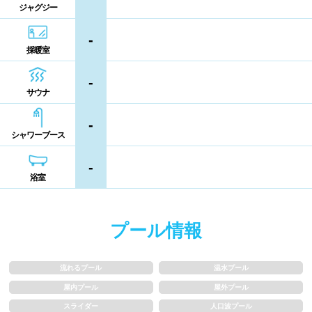
ジャグジー
熊本県
大分県
宮崎県
シャンプー類
メイク落とし
-
鹿児島県
沖縄県
採暖室
営業時間
-
サウナ
通年営業
夏季限定
-
シャワーブース
18時以降も営業
24時間営業
-
浴室
ロケーション
プール情報
駅近
郊外
水深
流れるプール
温水プール
屋内プール
屋外プール
スライダー
人口波プール
1m未満
1~1.5m