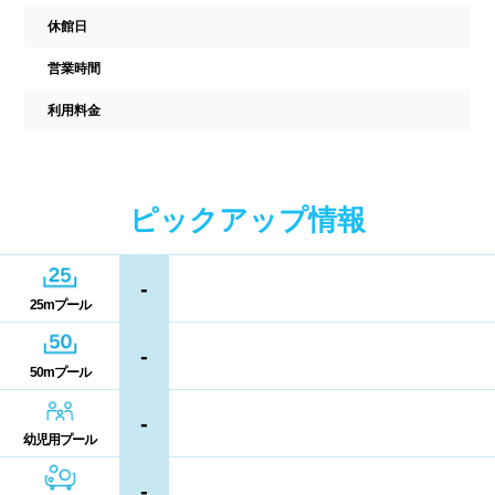
駐車場
駐輪場
中国
休館日
キャッシュレス決済
多目的トイレ
営業時間
鳥取県
島根県
岡山県
バリアフリー
ウォシュレット
利用料金
広島県
山口県
喫煙スペース
四国
ピックアップ情報
更衣室/ロッカータイプ
徳島県
香川県
愛媛県
-
ドライヤー
脱水機
25mプール
高知県
給水機
体重計
-
50mプール
血圧計
ドリンク自動販売機
九州、沖縄
-
貴重品ロッカー
カード式ロッカー
幼児用プール
福岡県
佐賀県
長崎県
-
コイン返却式ロッカー
コインロッカー