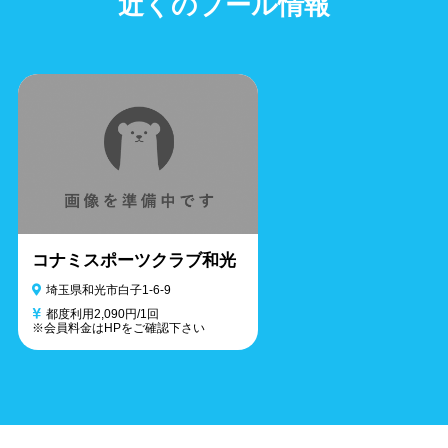
近くのプール情報
コナミスポーツクラブ和光
埼玉県和光市白子1-6-9
都度利用2,090円/1回
※会員料金はHPをご確認下さい