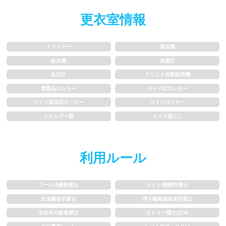
水以外の飲食禁止
タトゥー隠せばOK
更衣室情報
歩行専用レーン
レベル別コース分け
ドライヤー
脱水機
飛び込み練習OK
フィン、パドルの使用OK
給水機
体重計
血圧計
ドリンク自動販売機
スクール
貴重品ロッカー
カード式ロッカー
コイン返却式ロッカー
コインロッカー
シャンプー類
メイク落とし
子供向け水泳教室
大人向け水泳教室
アクアビクス
利用ルール
レンタル
プール内撮影禁止
メイク/整髪料禁止
水泳帽必ず被る
浮き輪等遊具使用禁止
バスタオル
水着
水以外の飲食禁止
タトゥー隠せばOK
浮き輪類
水泳帽、ゴーグル