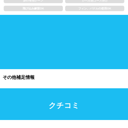
歩行専用レーン
レベル別コース分け
飛び込み練習OK
フィン、パドルの使用OK
施設利用
都度利用可能
会員制
ホテル宿泊者
団体利用、コース貸切可能
プール情報
その他補足情報
プール情報募集中
クチコミ