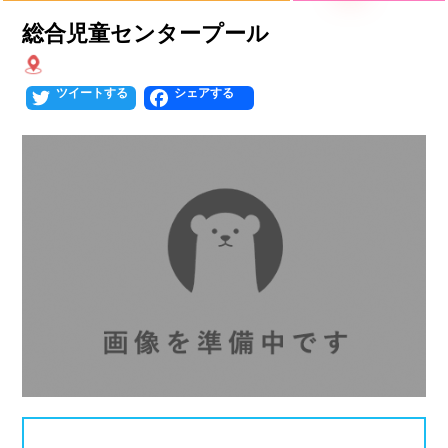
プールタイプ
北海道、東北
総合児童センタープール
北海道
青森県
岩手県
25mプール
50mプール
Twitter
Facebook
宮城県
秋田県
山形県
幼児用プール
流れるプール
福島県
温水プール
屋内プール
屋外プール
スライダー
関東
人口波プール
海水プール
茨城県
栃木県
群馬県
高飛び込み
水連公認プール
埼玉県
千葉県
東京都
施設タイプ
神奈川県
公営プール
レジャープール
北陸、甲信越