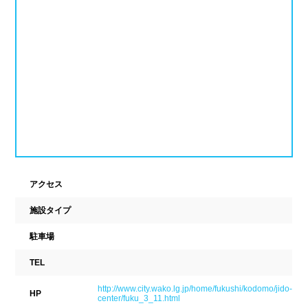
ナイトプール
スポーツジム
新潟県
富山県
石川県
ホテル
学校施設
福井県
山梨県
長野県
スパリゾート
東海
設備
岐阜県
静岡県
愛知県
ジャグジー
採暖室
三重県
サウナ
シャワーブース
アクセス
近畿
施設タイプ
浴室
テーブル
駐車場
ベンチ
飲食店併設
滋賀県
京都府
大阪府
TEL
水泳用品物販
観覧席
兵庫県
奈良県
和歌山県
http://www.city.wako.lg.jp/home/fukushi/kodomo/jido-
HP
center/fuku_3_11.html