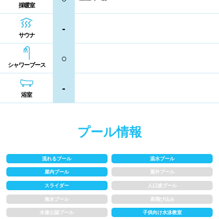
採暖室
熊本県
大分県
宮崎県
シャンプー類
メイク落とし
-
鹿児島県
沖縄県
サウナ
営業時間
○
シャワーブース
通年営業
夏季限定
-
浴室
18時以降も営業
24時間営業
プール情報
ロケーション
流れるプール
温水プール
駅近
郊外
屋内プール
屋外プール
スライダー
人口波プール
水深
海水プール
高飛び込み
水連公認プール
子供向け水泳教室
1m未満
1~1.5m