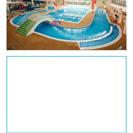
プールタイプ
北海道、東北
北海道
青森県
岩手県
25mプール
50mプール
宮城県
秋田県
山形県
幼児用プール
流れるプール
福島県
温水プール
屋内プール
屋外プール
スライダー
関東
人口波プール
海水プール
茨城県
栃木県
群馬県
高飛び込み
水連公認プール
埼玉県
千葉県
東京都
施設タイプ
神奈川県
公営プール
レジャープール
北陸、甲信越