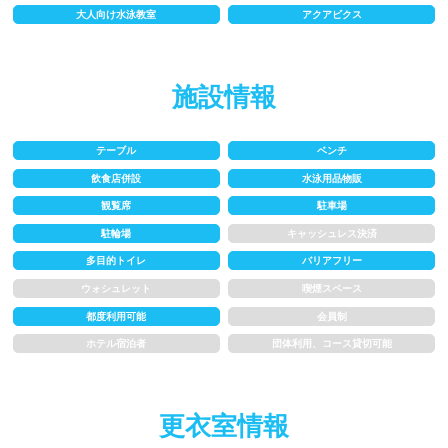
大人向け水泳教室
アクアビクス
1.5~2m
2m以上
施設情報
レーン
テーブル
ベンチ
3レーン以下
4レーン
飲食店併設
水泳用品物販
観覧席
駐車場
5レーン
6レーン
駐輪場
キャッシュレス決済
7レーン以上
多目的トイレ
バリアフリー
ウォシュレット
喫煙スペース
プール利用ルール
都度利用可能
会員制
ホテル宿泊者
団体利用、コース貸切可能
プール内撮影禁止
メイク/整髪料禁止
更衣室情報
水泳帽必ず被る
浮き輪等遊具使用禁止