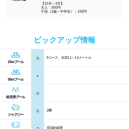
駐車場
駐輪場
【10月～3月】
中国
大人：300円
子供（3歳～中学生）：100円
キャッシュレス決済
多目的トイレ
鳥取県
島根県
岡山県
バリアフリー
ウォシュレット
広島県
山口県
ピックアップ情報
喫煙スペース
四国
○
更衣室/ロッカータイプ
6コース、水深1.1～1.3メートル
25mプール
徳島県
香川県
愛媛県
-
ドライヤー
脱水機
50mプール
高知県
給水機
体重計
○
幼児用プール
血圧計
ドリンク自動販売機
九州、沖縄
○
2槽
貴重品ロッカー
カード式ロッカー
ジャグジー
福岡県
佐賀県
長崎県
○
コイン返却式ロッカー
コインロッカー
室温約40度