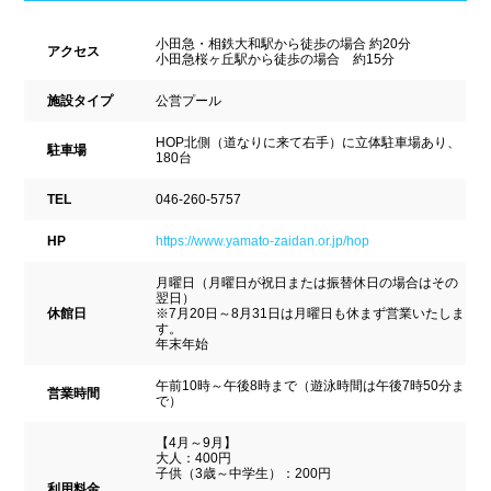
ナイトプール
スポーツジム
新潟県
富山県
石川県
小田急・相鉄大和駅から徒歩の場合 約20分
アクセス
ホテル
学校施設
小田急桜ヶ丘駅から徒歩の場合 約15分
福井県
山梨県
長野県
施設タイプ
公営プール
スパリゾート
HOP北側（道なりに来て右手）に立体駐車場あり、
駐車場
東海
180台
設備
TEL
046-260-5757
岐阜県
静岡県
愛知県
ジャグジー
採暖室
HP
https://www.yamato-zaidan.or.jp/hop
三重県
月曜日（月曜日が祝日または振替休日の場合はその
サウナ
シャワーブース
翌日）
休館日
※7月20日～8月31日は月曜日も休まず営業いたしま
す。
近畿
浴室
テーブル
年末年始
午前10時～午後8時まで（遊泳時間は午後7時50分ま
ベンチ
飲食店併設
営業時間
滋賀県
京都府
大阪府
で）
水泳用品物販
観覧席
【4月～9月】
兵庫県
奈良県
和歌山県
大人：400円
子供（3歳～中学生）：200円
利用料金