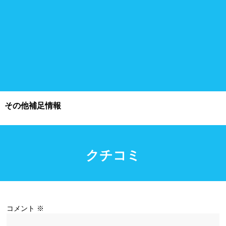
施設利用
都度利用可能
会員制
ホテル宿泊者
団体利用、コース貸切可能
その他補足情報
プール情報
プール情報募集中
クチコミ
コメント
※