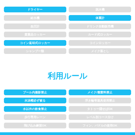
水以外の飲食禁止
タトゥー隠せばOK
ドライヤー
脱水機
給水機
体重計
歩行専用レーン
レベル別コース分け
血圧計
ドリンク自動販売機
飛び込み練習OK
フィン、パドルの使用OK
貴重品ロッカー
カード式ロッカー
コイン返却式ロッカー
コインロッカー
スクール
シャンプー類
メイク落とし
子供向け水泳教室
大人向け水泳教室
利用ルール
アクアビクス
プール内撮影禁止
メイク/整髪料禁止
水泳帽必ず被る
浮き輪等遊具使用禁止
レンタル
水以外の飲食禁止
タトゥー隠せばOK
歩行専用レーン
レベル別コース分け
バスタオル
水着
飛び込み練習OK
フィン、パドルの使用OK
浮き輪類
水泳帽、ゴーグル