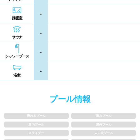
コイン返却式ロッカー
コインロッカー
熊本県
大分県
宮崎県
-
シャンプー類
メイク落とし
採暖室
鹿児島県
沖縄県
-
営業時間
サウナ
-
通年営業
夏季限定
シャワーブース
18時以降も営業
24時間営業
-
浴室
ロケーション
プール情報
駅近
郊外
流れるプール
温水プール
水深
屋内プール
屋外プール
スライダー
人口波プール