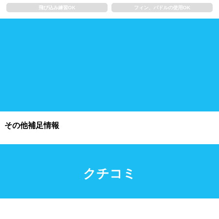
浮き輪類
水泳帽、ゴーグル
飛び込み練習OK
フィン、パドルの使用OK
施設利用
都度利用可能
会員制
ホテル宿泊者
団体利用、コース貸切可能
プール情報
その他補足情報
プール情報募集中
クチコミ