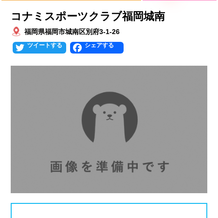
プールタイプ
北海道、東北
コナミスポーツクラブ福岡城南
福岡県福岡市城南区別府3-1-26
北海道
青森県
岩手県
25mプール
50mプール
Twitter
Facebook
宮城県
秋田県
山形県
幼児用プール
流れるプール
福島県
温水プール
屋内プール
屋外プール
スライダー
関東
人口波プール
海水プール
茨城県
栃木県
群馬県
高飛び込み
水連公認プール
埼玉県
千葉県
東京都
施設タイプ
神奈川県
公営プール
レジャープール
北陸、甲信越