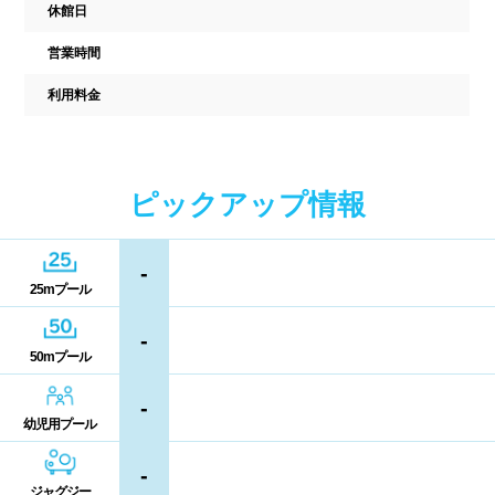
休館日
駐車場
駐輪場
中国
営業時間
キャッシュレス決済
多目的トイレ
利用料金
鳥取県
島根県
岡山県
バリアフリー
ウォシュレット
広島県
山口県
喫煙スペース
ピックアップ情報
四国
更衣室/ロッカータイプ
-
徳島県
香川県
愛媛県
25mプール
ドライヤー
脱水機
-
高知県
給水機
体重計
50mプール
血圧計
ドリンク自動販売機
-
九州、沖縄
幼児用プール
貴重品ロッカー
カード式ロッカー
福岡県
佐賀県
長崎県
-
ジャグジー