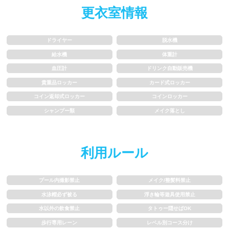
更衣室情報
水以外の飲食禁止
タトゥー隠せばOK
歩行専用レーン
レベル別コース分け
ドライヤー
脱水機
給水機
体重計
飛び込み練習OK
フィン、パドルの使用OK
血圧計
ドリンク自動販売機
貴重品ロッカー
カード式ロッカー
スクール
コイン返却式ロッカー
コインロッカー
シャンプー類
メイク落とし
子供向け水泳教室
大人向け水泳教室
アクアビクス
利用ルール
レンタル
プール内撮影禁止
メイク/整髪料禁止
水泳帽必ず被る
浮き輪等遊具使用禁止
バスタオル
水着
水以外の飲食禁止
タトゥー隠せばOK
歩行専用レーン
レベル別コース分け