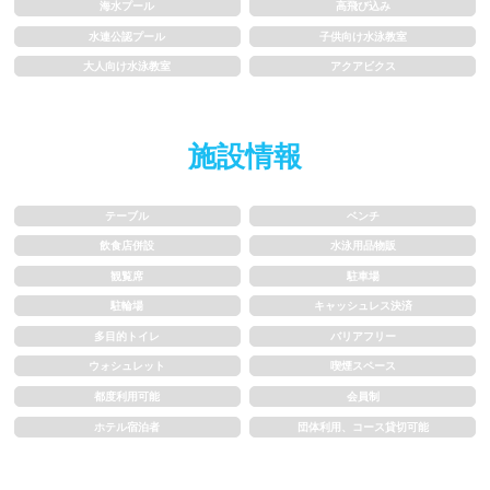
海水プール
高飛び込み
1m未満
1~1.5m
水連公認プール
子供向け水泳教室
1.5~2m
2m以上
大人向け水泳教室
アクアビクス
レーン
施設情報
3レーン以下
4レーン
テーブル
ベンチ
5レーン
6レーン
飲食店併設
水泳用品物販
観覧席
駐車場
7レーン以上
駐輪場
キャッシュレス決済
多目的トイレ
バリアフリー
プール利用ルール
ウォシュレット
喫煙スペース
都度利用可能
会員制
プール内撮影禁止
メイク/整髪料禁止
ホテル宿泊者
団体利用、コース貸切可能
水泳帽必ず被る
浮き輪等遊具使用禁止