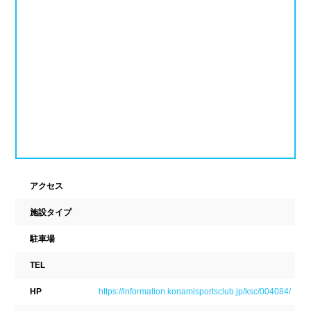
ナイトプール
スポーツジム
新潟県
富山県
石川県
ホテル
学校施設
福井県
山梨県
長野県
スパリゾート
東海
設備
岐阜県
静岡県
愛知県
ジャグジー
採暖室
三重県
アクセス
サウナ
シャワーブース
施設タイプ
近畿
浴室
テーブル
駐車場
ベンチ
飲食店併設
滋賀県
京都府
大阪府
TEL
水泳用品物販
観覧席
HP
https://information.konamisportsclub.jp/ksc/004084/
兵庫県
奈良県
和歌山県