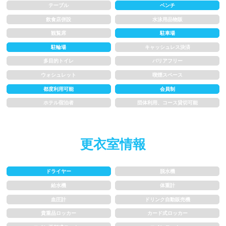
テーブル
ベンチ
飲食店併設
水泳用品物販
1.5~2m
2m以上
観覧席
駐車場
駐輪場
キャッシュレス決済
レーン
多目的トイレ
バリアフリー
ウォシュレット
喫煙スペース
3レーン以下
4レーン
都度利用可能
会員制
ホテル宿泊者
団体利用、コース貸切可能
5レーン
6レーン
7レーン以上
更衣室情報
プール利用ルール
ドライヤー
脱水機
給水機
体重計
プール内撮影禁止
メイク/整髪料禁止
血圧計
ドリンク自動販売機
水泳帽必ず被る
浮き輪等遊具使用禁止
貴重品ロッカー
カード式ロッカー