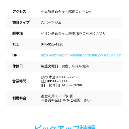
ナイトプール
スポーツジム
新潟県
富山県
石川県
アクセス
小田急新百合ヶ丘駅南口から1分
ホテル
学校施設
福井県
山梨県
長野県
施設タイプ
スポーツジム
スパリゾート
駐車場
イオン新百合ヶ丘駐車場をご利用ください
東海
設備
TEL
044-951-4126
HP
https://information.konamisportsclub.jp/ksc/004488/
岐阜県
静岡県
愛知県
ジャグジー
採暖室
休館日
毎週火曜日、お盆、年末年始等
三重県
サウナ
シャワーブース
[月水木金] 09:00～22:00
営業時間
[土] 09:00～21:00
[日・祝休日] 09:00～20:00
近畿
浴室
テーブル
都度利用3,300円/1回
利用料金
※会員料金はHPをご確認下さい
ベンチ
飲食店併設
滋賀県
京都府
大阪府
水泳用品物販
観覧席
兵庫県
奈良県
和歌山県
ピックアップ情報
駐車場
駐輪場