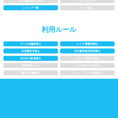
コイン返却式ロッカー
コインロッカー
水以外の飲食禁止
タトゥー隠せばOK
シャンプー類
メイク落とし
歩行専用レーン
レベル別コース分け
利用ルール
飛び込み練習OK
フィン、パドルの使用OK
スクール
プール内撮影禁止
メイク/整髪料禁止
水泳帽必ず被る
浮き輪等遊具使用禁止
水以外の飲食禁止
タトゥー隠せばOK
子供向け水泳教室
大人向け水泳教室
歩行専用レーン
レベル別コース分け
アクアビクス
飛び込み練習OK
フィン、パドルの使用OK
レンタル
バスタオル
水着
浮き輪類
水泳帽、ゴーグル