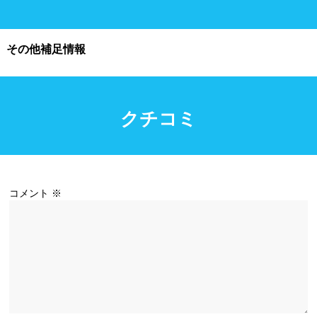
施設利用
その他補足情報
都度利用可能
会員制
ホテル宿泊者
団体利用、コース貸切可能
クチコミ
プール情報
コメント
※
プール情報募集中