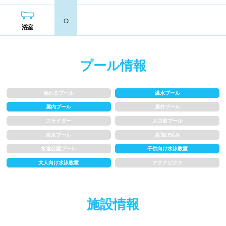
熊本県
大分県
宮崎県
○
シャンプー類
メイク落とし
浴室
鹿児島県
沖縄県
営業時間
プール情報
通年営業
夏季限定
流れるプール
温水プール
18時以降も営業
24時間営業
屋内プール
屋外プール
スライダー
人口波プール
ロケーション
海水プール
高飛び込み
水連公認プール
子供向け水泳教室
駅近
郊外
大人向け水泳教室
アクアビクス
水深
施設情報
1m未満
1~1.5m