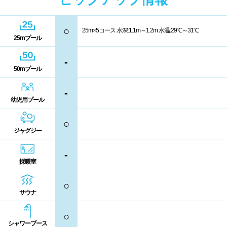
中国
キャッシュレス決済
多目的トイレ
○
25m×5コース 水深:1.1m～1.2m 水温:29℃～31℃
25mプール
鳥取県
島根県
岡山県
バリアフリー
ウォシュレット
-
広島県
山口県
喫煙スペース
50mプール
-
四国
更衣室/ロッカータイプ
幼児用プール
○
徳島県
香川県
愛媛県
ドライヤー
脱水機
ジャグジー
高知県
給水機
体重計
-
採暖室
血圧計
ドリンク自動販売機
九州、沖縄
○
サウナ
貴重品ロッカー
カード式ロッカー
福岡県
佐賀県
長崎県
○
コイン返却式ロッカー
コインロッカー
シャワーブース