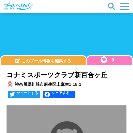
0
このプール情報を編集する
コナミスポーツクラブ新百合ヶ丘
神奈川県川崎市麻生区上麻生1-18-1
Twitter
Facebook
プールタイプ
北海道、東北