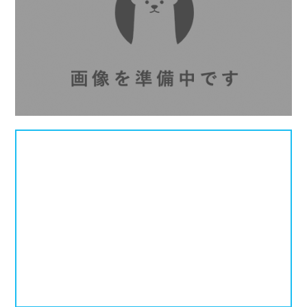
北海道
青森県
岩手県
25mプール
50mプール
宮城県
秋田県
山形県
幼児用プール
流れるプール
福島県
温水プール
屋内プール
屋外プール
スライダー
関東
人口波プール
海水プール
茨城県
栃木県
群馬県
高飛び込み
水連公認プール
埼玉県
千葉県
東京都
施設タイプ
神奈川県
公営プール
レジャープール
北陸、甲信越