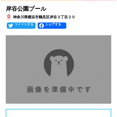
プールタイプ
北海道、東北
岸谷公園プール
神奈川県横浜市鶴見区岸谷３丁目２０
北海道
青森県
岩手県
25mプール
50mプール
Twitter
Facebook
宮城県
秋田県
山形県
幼児用プール
流れるプール
福島県
温水プール
屋内プール
屋外プール
スライダー
関東
人口波プール
海水プール
茨城県
栃木県
群馬県
高飛び込み
水連公認プール
埼玉県
千葉県
東京都
施設タイプ
神奈川県
公営プール
レジャープール
北陸、甲信越