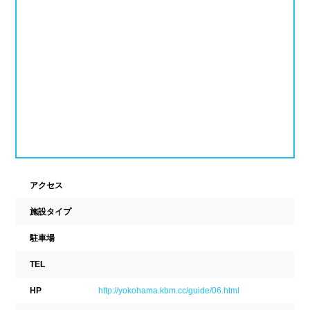
ナイトプール
スポーツジム
新潟県
富山県
石川県
ホテル
学校施設
福井県
山梨県
長野県
スパリゾート
東海
設備
岐阜県
静岡県
愛知県
ジャグジー
採暖室
三重県
アクセス
サウナ
シャワーブース
施設タイプ
近畿
浴室
テーブル
駐車場
ベンチ
飲食店併設
滋賀県
京都府
大阪府
TEL
水泳用品物販
観覧席
兵庫県
奈良県
和歌山県
HP
http://yokohama.kbm.cc/guide/06.html