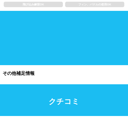
浮き輪類
水泳帽、ゴーグル
飛び込み練習OK
フィン、パドルの使用OK
施設利用
都度利用可能
会員制
ホテル宿泊者
団体利用、コース貸切可能
プール情報
その他補足情報
プール情報募集中
クチコミ