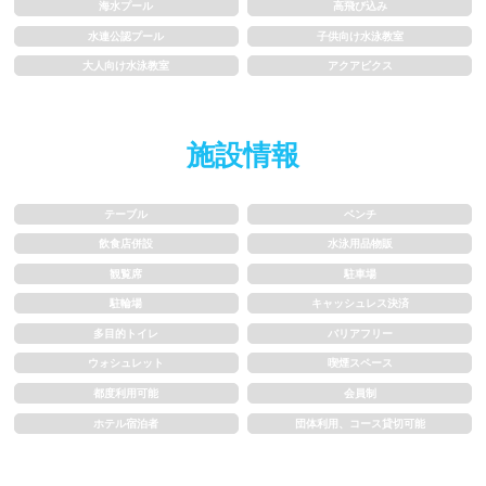
1m未満
1~1.5m
海水プール
高飛び込み
水連公認プール
子供向け水泳教室
1.5~2m
2m以上
大人向け水泳教室
アクアビクス
レーン
施設情報
3レーン以下
4レーン
テーブル
ベンチ
5レーン
6レーン
飲食店併設
水泳用品物販
観覧席
駐車場
7レーン以上
駐輪場
キャッシュレス決済
多目的トイレ
バリアフリー
プール利用ルール
ウォシュレット
喫煙スペース
都度利用可能
会員制
プール内撮影禁止
メイク/整髪料禁止
ホテル宿泊者
団体利用、コース貸切可能
水泳帽必ず被る
浮き輪等遊具使用禁止