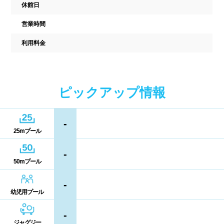
駐車場
駐輪場
休館日
中国
営業時間
キャッシュレス決済
多目的トイレ
利用料金
鳥取県
島根県
岡山県
バリアフリー
ウォシュレット
広島県
山口県
喫煙スペース
ピックアップ情報
四国
更衣室/ロッカータイプ
-
徳島県
香川県
愛媛県
25mプール
ドライヤー
脱水機
高知県
-
給水機
体重計
50mプール
血圧計
ドリンク自動販売機
九州、沖縄
-
幼児用プール
貴重品ロッカー
カード式ロッカー
福岡県
佐賀県
長崎県
-
ジャグジー