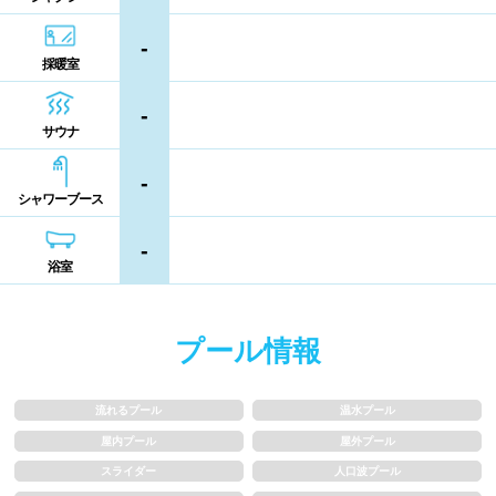
コイン返却式ロッカー
コインロッカー
熊本県
大分県
宮崎県
-
シャンプー類
メイク落とし
採暖室
鹿児島県
沖縄県
-
営業時間
サウナ
-
通年営業
夏季限定
シャワーブース
18時以降も営業
24時間営業
-
浴室
ロケーション
プール情報
駅近
郊外
流れるプール
温水プール
水深
屋内プール
屋外プール
スライダー
人口波プール