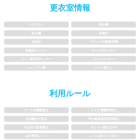
更衣室情報
水以外の飲食禁止
タトゥー隠せばOK
歩行専用レーン
レベル別コース分け
ドライヤー
脱水機
給水機
体重計
飛び込み練習OK
フィン、パドルの使用OK
血圧計
ドリンク自動販売機
貴重品ロッカー
カード式ロッカー
スクール
コイン返却式ロッカー
コインロッカー
シャンプー類
メイク落とし
子供向け水泳教室
大人向け水泳教室
アクアビクス
利用ルール
レンタル
プール内撮影禁止
メイク/整髪料禁止
水泳帽必ず被る
浮き輪等遊具使用禁止
バスタオル
水着
水以外の飲食禁止
タトゥー隠せばOK
歩行専用レーン
レベル別コース分け