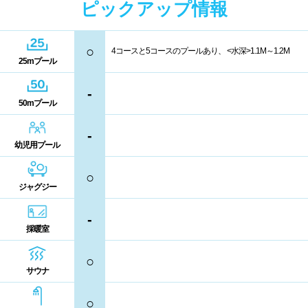
ピックアップ情報
中国
キャッシュレス決済
多目的トイレ
○
4コースと5コースのプールあり、 <水深>1.1M～1.2M
鳥取県
島根県
岡山県
バリアフリー
ウォシュレット
25mプール
広島県
山口県
-
喫煙スペース
50mプール
四国
更衣室/ロッカータイプ
-
幼児用プール
徳島県
香川県
愛媛県
ドライヤー
脱水機
○
ジャグジー
高知県
給水機
体重計
-
採暖室
血圧計
ドリンク自動販売機
九州、沖縄
○
貴重品ロッカー
カード式ロッカー
サウナ
福岡県
佐賀県
長崎県
コイン返却式ロッカー
コインロッカー
○