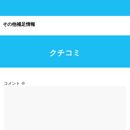
施設利用
その他補足情報
都度利用可能
会員制
ホテル宿泊者
団体利用、コース貸切可能
クチコミ
プール情報
プール情報募集中
コメント
※