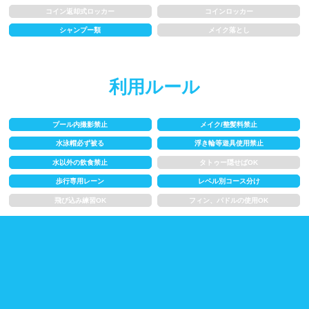
水以外の飲食禁止
タトゥー隠せばOK
コイン返却式ロッカー
コインロッカー
シャンプー類
メイク落とし
歩行専用レーン
レベル別コース分け
飛び込み練習OK
フィン、パドルの使用OK
利用ルール
スクール
プール内撮影禁止
メイク/整髪料禁止
水泳帽必ず被る
浮き輪等遊具使用禁止
子供向け水泳教室
大人向け水泳教室
水以外の飲食禁止
タトゥー隠せばOK
歩行専用レーン
レベル別コース分け
アクアビクス
飛び込み練習OK
フィン、パドルの使用OK
レンタル
バスタオル
水着
浮き輪類
水泳帽、ゴーグル