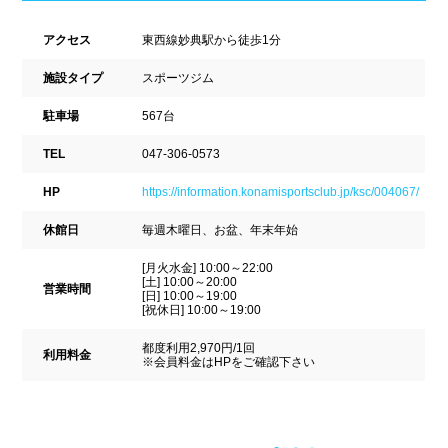
ナイトプール
スポーツジム
新潟県
富山県
石川県
アクセス
東西線妙典駅から徒歩1分
ホテル
学校施設
福井県
山梨県
長野県
施設タイプ
スポーツジム
スパリゾート
駐車場
567台
東海
設備
TEL
047-306-0573
HP
https://information.konamisportsclub.jp/ksc/004067/
岐阜県
静岡県
愛知県
ジャグジー
採暖室
休館日
毎週木曜日、お盆、年末年始
三重県
サウナ
シャワーブース
[月火水金] 10:00～22:00
[土] 10:00～20:00
営業時間
[日] 10:00～19:00
近畿
浴室
テーブル
[祝休日] 10:00～19:00
都度利用2,970円/1回
ベンチ
飲食店併設
利用料金
滋賀県
京都府
大阪府
※会員料金はHPをご確認下さい
水泳用品物販
観覧席
兵庫県
奈良県
和歌山県
駐車場
駐輪場