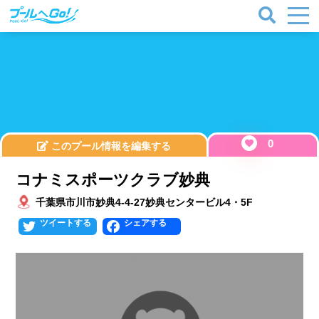
0
このプール情報を編集する
コナミスポーツクラブ妙典
千葉県市川市妙典4-4-27妙典センタービル4・5F
Twitter
Facebook
プールタイプ
北海道、東北