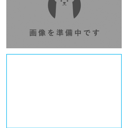
北海道
青森県
岩手県
25mプール
50mプール
宮城県
秋田県
山形県
幼児用プール
流れるプール
福島県
温水プール
屋内プール
屋外プール
スライダー
関東
人口波プール
海水プール
茨城県
栃木県
群馬県
高飛び込み
水連公認プール
埼玉県
千葉県
東京都
施設タイプ
神奈川県
公営プール
レジャープール
北陸、甲信越