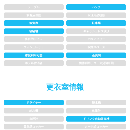
テーブル
ベンチ
1.5~2m
2m以上
飲食店併設
水泳用品物販
観覧席
駐車場
レーン
駐輪場
キャッシュレス決済
多目的トイレ
バリアフリー
3レーン以下
4レーン
ウォシュレット
喫煙スペース
都度利用可能
会員制
5レーン
6レーン
ホテル宿泊者
団体利用、コース貸切可能
7レーン以上
更衣室情報
プール利用ルール
ドライヤー
脱水機
プール内撮影禁止
メイク/整髪料禁止
給水機
体重計
血圧計
ドリンク自動販売機
水泳帽必ず被る
浮き輪等遊具使用禁止
貴重品ロッカー
カード式ロッカー