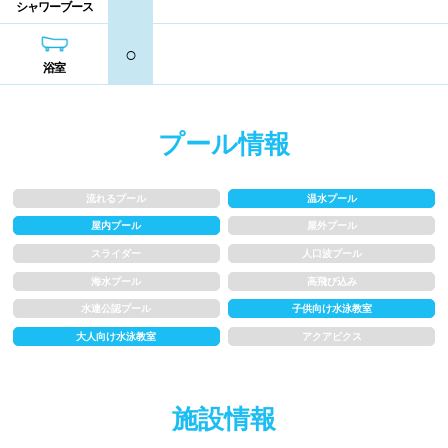
シャワーブース
熊本県
大分県
宮崎県
シャンプー類
メイク落とし
○
鹿児島県
沖縄県
浴室
営業時間
プール情報
通年営業
夏季限定
流れるプール
温水プール
18時以降も営業
24時間営業
屋内プール
屋外プール
スライダー
人口波プール
ロケーション
海水プール
高飛び込み
水連公認プール
子供向け水泳教室
駅近
郊外
大人向け水泳教室
アクアビクス
水深
施設情報
1m未満
1~1.5m