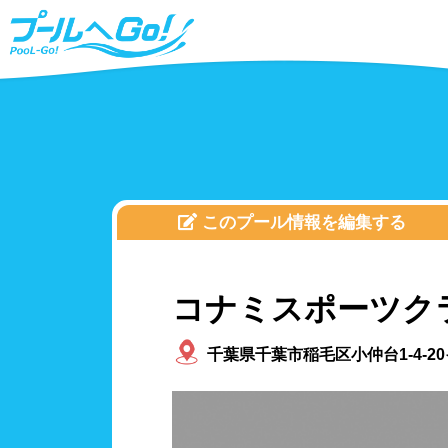
このプール情報を編集する
コナミスポーツク
千葉県千葉市稲毛区小仲台1-4-2
北海道、東北
プールタイプ
北海
25m
福島
温水