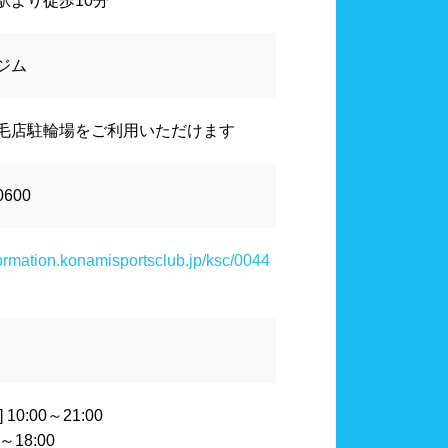
駅より徒歩10分
水連公認プール
千葉県
東京都
ジム
ール
スポーツジム
毛店駐輪場をご利用いただけます
山梨県
長野県
0600
ワーブース
浴室
nformation.konamisportsclub.jp/ksc/0044
泳用品物販
観覧席
多目的トイレ
奈良県
和歌山県
ペース
10:00～21:00
0～18:00