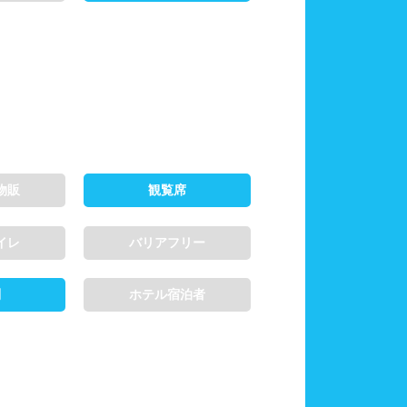
物販
観覧席
イレ
バリアフリー
制
ホテル宿泊者