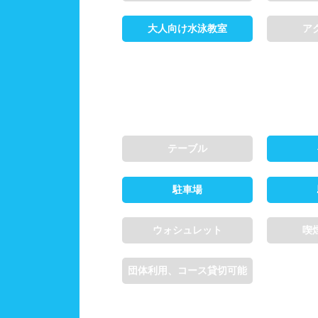
大人向け水泳教室
ア
施設利用
都度
団体
テーブル
プール情報
プー
駐車場
ウォシュレット
喫
団体利用、コース貸切可能