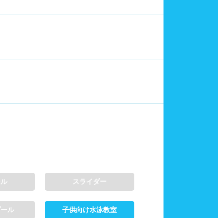
6レーン
7レーン以上
水泳帽必ず被る
タトゥー隠せばOK
飛び込み練習OK
アクアビクス
ール
スライダー
プール
子供向け水泳教室
帽、ゴーグル