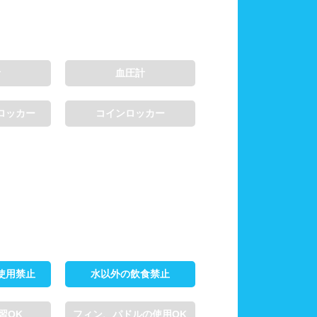
計
血圧計
ロッカー
コインロッカー
使用禁止
水以外の飲食禁止
習OK
フィン、パドルの使用OK