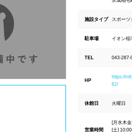
京成稲毛
波プール
海水プール
高飛び込み
県
栃木県
群馬県
埼玉県
施設タイプ
スポーツ
川県
プール
レジャープール
ナイトプ
駐車場
イオン稲
ル
学校施設
スパリゾート
県
富山県
石川県
福井県
TEL
043-287-
グジー
採暖室
サウナ
シャ
https://i
県
静岡県
愛知県
三重県
HP
ブル
ベンチ
飲食店併設
水
62/
場
駐輪場
キャッシュレス決済
休館日
火曜日
県
京都府
大阪府
兵庫県
アフリー
ウォシュレット
喫煙ス
[月水木金] 
営業時間
[土] 10:0