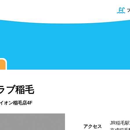
ラブ稲毛
0イオン稲毛店4F
道
プール
青森県
50mプール
岩手県
幼児用プール
宮城県
県
プール
屋内プール
屋外プール
JR稲毛
アクセス