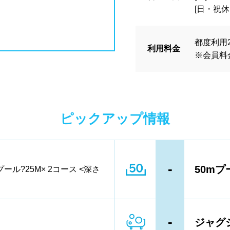
県
島根県
岡山県
広島県
イヤー
脱水機
給水機
体重
[日・祝休日
ンク自動販売機
貴重品ロッカー
都度利用2,
県
香川県
愛媛県
高知県
利用料金
ン返却式ロッカー
コインロッカー
※会員料
ク落とし
県
佐賀県
長崎県
熊本県
島県
沖縄県
ピックアップ情報
営業
夏季限定
18時以降も営業
郊外
-
50mプ
プール?25M× 2コース <深さ
満
1~1.5m
1.5~2m
2m以上
-
ジャグ