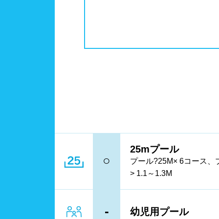
中国
鳥取
更衣室/ロッカータイプ
ドラ
ドリ
四国
徳島
コイ
メイ
九州、沖縄
福岡
鹿児
営業時間
通年
25mプール
ロケーション
駅近
○
プール?25M× 6コース、
> 1.1～1.3M
水深
1m未
-
幼児用プール