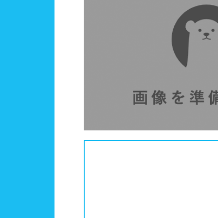
人口
関東
茨城
施設タイプ
神奈
公営
ホテ
北陸、甲信越
新潟
設備
ジャ
東海
岐阜
テー
駐車
近畿
滋賀
バリ