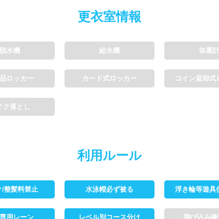
更衣室情報
脱水機
給水機
体重
品ロッカー
カード式ロッカー
コイン返却式
イク落とし
利用ルール
ク/整髪料禁止
水泳帽必ず被る
浮き輪等遊具
専用レーン
レベル別コース分け
飛び込み練