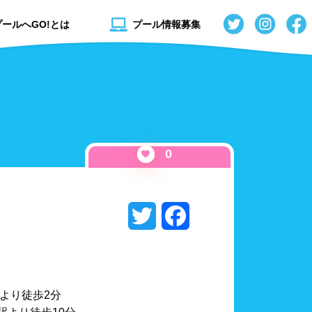
プールへGO!とは
プール情報募集
0
Twitter
Facebook
秋田県
流れるプール
山形県
スライダー
駅より徒歩2分