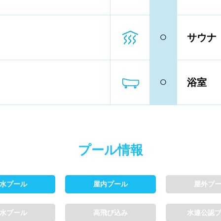
ーン以下
4レーン
5レーン
○
サウナ
ル内撮影禁止
メイク/整髪料禁止
○
浴室
輪等遊具使用禁止
水以外の飲食禁止
専用レーン
レベル別コース分け
ン、パドルの使用OK
プール情報
向け水泳教室
大人向け水泳教室
水プール
屋内プール
屋外プ
水プール
高飛び込み
水連公認
タオル
水着
浮き輪類
水泳