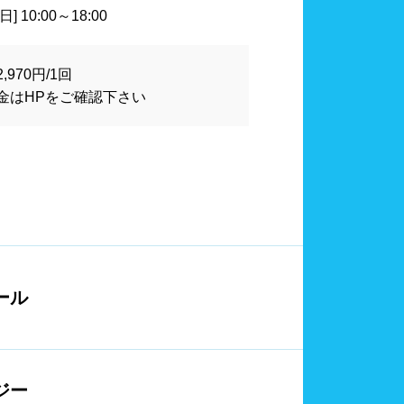
山口県
計
血圧計
] 10:00～18:00
カード式ロッカー
970円/1回
シャンプー類
金はHPをご確認下さい
大分県
宮崎県
24時間営業
ール
ジー