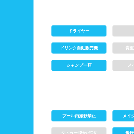
ドライヤー
ドリンク自動販売機
貴重
シャンプー類
メ
プール内撮影禁止
メイ
タトゥー隠せばOK
歩行