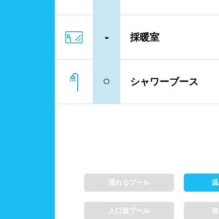
レーン
3レ
-
採暖室
プール利用ルール
プー
○
シャワーブース
浮き
歩行
フィ
スクール
子供
流れるプール
温
人口波プール
海
レンタル
バス