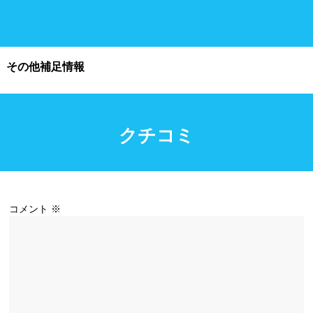
施設利用
その他補足情報
都度利用可能
会員制
ホテル宿泊者
団体利用、コース貸切可能
クチコミ
プール情報
プール情報募集中
コメント
※