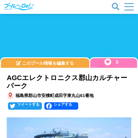
0
このプール情報を編集する
AGCエレクトロニクス郡山カルチャー
パーク
福島県郡山市安積町成田字東丸山61番地
Twitter
Facebook
プールタイプ
北海道、東北