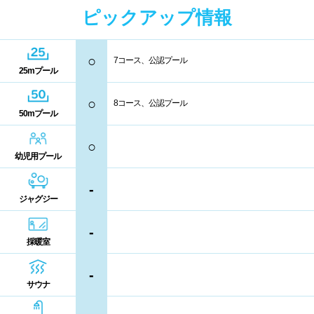
中国
ピックアップ情報
キャッシュレス決済
多目的トイレ
鳥取県
島根県
岡山県
○
バリアフリー
ウォシュレット
7コース、公認プール
25mプール
広島県
山口県
喫煙スペース
○
8コース、公認プール
50mプール
四国
更衣室/ロッカータイプ
○
幼児用プール
徳島県
香川県
愛媛県
ドライヤー
脱水機
-
ジャグジー
高知県
給水機
体重計
-
血圧計
ドリンク自動販売機
採暖室
九州、沖縄
-
貴重品ロッカー
カード式ロッカー
サウナ
福岡県
佐賀県
長崎県
コイン返却式ロッカー
コインロッカー