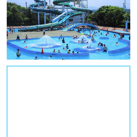
北海道
青森県
岩手県
25mプール
50mプール
宮城県
秋田県
山形県
幼児用プール
流れるプール
福島県
温水プール
屋内プール
屋外プール
スライダー
関東
人口波プール
海水プール
茨城県
栃木県
群馬県
高飛び込み
水連公認プール
埼玉県
千葉県
東京都
施設タイプ
神奈川県
公営プール
レジャープール
北陸、甲信越
ナイトプール
スポーツジム