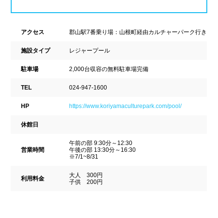
新潟県
富山県
石川県
ホテル
学校施設
アクセス
郡山駅7番乗り場：山根町経由カルチャーパーク行き
福井県
山梨県
長野県
スパリゾート
施設タイプ
レジャープール
東海
駐車場
2,000台収容の無料駐車場完備
設備
TEL
024-947-1600
岐阜県
静岡県
愛知県
ジャグジー
採暖室
HP
https://www.koriyamaculturepark.com/pool/
三重県
休館日
サウナ
シャワーブース
午前の部 9:30分～12:30
近畿
浴室
テーブル
営業時間
午後の部 13:30分～16:30
※7/1~8/31
ベンチ
飲食店併設
滋賀県
京都府
大阪府
大人 300円
利用料金
子供 200円
水泳用品物販
観覧席
兵庫県
奈良県
和歌山県
駐車場
駐輪場