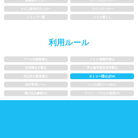
貴重品ロッカー
カード式ロッカー
水以外の飲食禁止
タトゥー隠せばOK
コイン返却式ロッカー
コインロッカー
シャンプー類
メイク落とし
歩行専用レーン
レベル別コース分け
飛び込み練習OK
フィン、パドルの使用OK
利用ルール
スクール
プール内撮影禁止
メイク/整髪料禁止
水泳帽必ず被る
浮き輪等遊具使用禁止
子供向け水泳教室
大人向け水泳教室
水以外の飲食禁止
タトゥー隠せばOK
アクアビクス
歩行専用レーン
レベル別コース分け
飛び込み練習OK
フィン、パドルの使用OK
レンタル
バスタオル
水着
浮き輪類
水泳帽、ゴーグル