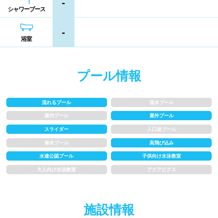
-
熊本県
大分県
宮崎県
シャワーブース
シャンプー類
メイク落とし
鹿児島県
沖縄県
-
浴室
営業時間
プール情報
通年営業
夏季限定
18時以降も営業
24時間営業
流れるプール
温水プール
屋内プール
屋外プール
ロケーション
スライダー
人口波プール
海水プール
高飛び込み
駅近
郊外
水連公認プール
子供向け水泳教室
大人向け水泳教室
アクアビクス
水深
施設情報
1m未満
1~1.5m