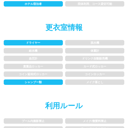
ホテル宿泊者
団体利用、コース貸切可能
水以外の飲食禁止
タトゥー隠せばOK
歩行専用レーン
レベル別コース分け
更衣室情報
飛び込み練習OK
フィン、パドルの使用OK
ドライヤー
脱水機
給水機
体重計
スクール
血圧計
ドリンク自動販売機
貴重品ロッカー
カード式ロッカー
子供向け水泳教室
大人向け水泳教室
コイン返却式ロッカー
コインロッカー
アクアビクス
シャンプー類
メイク落とし
レンタル
利用ルール
バスタオル
水着
プール内撮影禁止
メイク/整髪料禁止