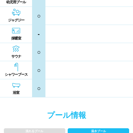
コイン返却式ロッカー
コインロッカー
幼児用プール
熊本県
大分県
宮崎県
○
シャンプー類
メイク落とし
ジャグジー
鹿児島県
沖縄県
営業時間
-
採暖室
通年営業
夏季限定
○
サウナ
18時以降も営業
24時間営業
○
シャワーブース
ロケーション
○
浴室
駅近
郊外
プール情報
水深
流れるプール
温水プール