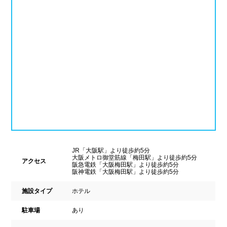
ナイトプール
スポーツジム
新潟県
富山県
石川県
ホテル
学校施設
福井県
山梨県
長野県
スパリゾート
東海
設備
岐阜県
静岡県
愛知県
ジャグジー
採暖室
三重県
サウナ
シャワーブース
JR「大阪駅」より徒歩約5分
大阪メトロ御堂筋線「梅田駅」より徒歩約5分
近畿
アクセス
浴室
テーブル
阪急電鉄「大阪梅田駅」より徒歩約5分
阪神電鉄「大阪梅田駅」より徒歩約5分
ベンチ
飲食店併設
滋賀県
京都府
大阪府
施設タイプ
ホテル
水泳用品物販
観覧席
駐車場
あり
兵庫県
奈良県
和歌山県