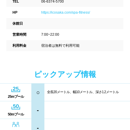
TEL
06-6374-5700
駐車場
駐輪場
中国
HP
https://icosaka.com/spa-fitness/
キャッシュレス決済
多目的トイレ
休館日
鳥取県
島根県
岡山県
バリアフリー
ウォシュレット
営業時間
7:00~22:00
広島県
山口県
喫煙スペース
利用料金
宿泊者は無料で利用可能
四国
更衣室/ロッカータイプ
ピックアップ情報
徳島県
香川県
愛媛県
ドライヤー
脱水機
高知県
○
給水機
体重計
全長20メートル、幅10メートル、深さ1.2メートル
25mプール
血圧計
ドリンク自動販売機
九州、沖縄
-
50mプール
貴重品ロッカー
カード式ロッカー
福岡県
佐賀県
長崎県
-