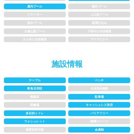
1m未満
1~1.5m
屋内プール
屋外プール
スライダー
人口波プール
1.5~2m
2m以上
海水プール
高飛び込み
水連公認プール
子供向け水泳教室
レーン
大人向け水泳教室
アクアビクス
3レーン以下
4レーン
施設情報
5レーン
6レーン
7レーン以上
テーブル
ベンチ
飲食店併設
水泳用品物販
観覧席
駐車場
プール利用ルール
駐輪場
キャッシュレス決済
多目的トイレ
バリアフリー
プール内撮影禁止
メイク/整髪料禁止
ウォシュレット
喫煙スペース
水泳帽必ず被る
浮き輪等遊具使用禁止
都度利用可能
会員制