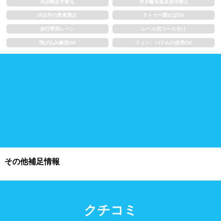
水泳帽必ず被る
浮き輪等遊具使用禁止
浮き輪類
水泳帽、ゴーグル
水以外の飲食禁止
タトゥー隠せばOK
歩行専用レーン
レベル別コース分け
施設利用
飛び込み練習OK
フィン、パドルの使用OK
都度利用可能
会員制
ホテル宿泊者
団体利用、コース貸切可能
プール情報
プール情報募集中
その他補足情報
クチコミ