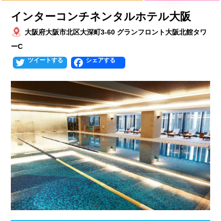
プールタイプ
北海道、東北
インターコンチネンタルホテル大阪
大阪府大阪市北区大深町3-60 グランフロント大阪北館タワ
北海道
青森県
岩手県
25mプール
50mプール
ーC
宮城県
秋田県
山形県
幼児用プール
流れるプール
Twitter
Facebook
福島県
温水プール
屋内プール
屋外プール
スライダー
関東
人口波プール
海水プール
茨城県
栃木県
群馬県
高飛び込み
水連公認プール
埼玉県
千葉県
東京都
施設タイプ
神奈川県
公営プール
レジャープール
北陸、甲信越