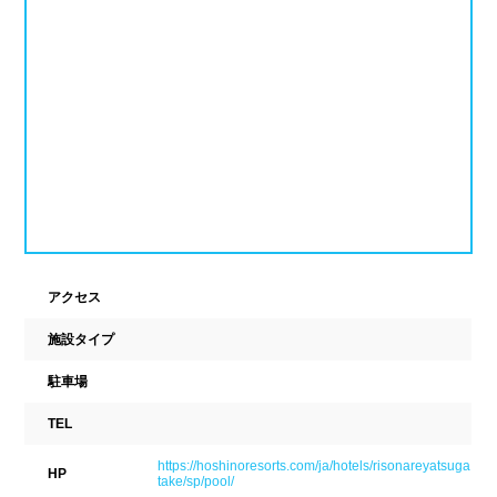
ナイトプール
スポーツジム
新潟県
富山県
石川県
ホテル
学校施設
福井県
山梨県
長野県
スパリゾート
東海
設備
岐阜県
静岡県
愛知県
ジャグジー
採暖室
三重県
サウナ
シャワーブース
アクセス
近畿
施設タイプ
浴室
テーブル
駐車場
ベンチ
飲食店併設
滋賀県
京都府
大阪府
TEL
水泳用品物販
観覧席
兵庫県
奈良県
和歌山県
https://hoshinoresorts.com/ja/hotels/risonareyatsuga
HP
take/sp/pool/