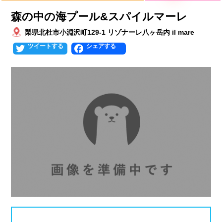
プールタイプ
北海道、東北
森の中の海プール&スパイルマーレ
北海道
青森県
岩手県
25mプール
50mプール
梨県北杜市小淵沢町129-1 リゾナーレ八ヶ岳内 il mare
Twitter
Facebook
宮城県
秋田県
山形県
幼児用プール
流れるプール
福島県
温水プール
屋内プール
屋外プール
スライダー
関東
人口波プール
海水プール
茨城県
栃木県
群馬県
高飛び込み
水連公認プール
埼玉県
千葉県
東京都
施設タイプ
神奈川県
公営プール
レジャープール
北陸、甲信越