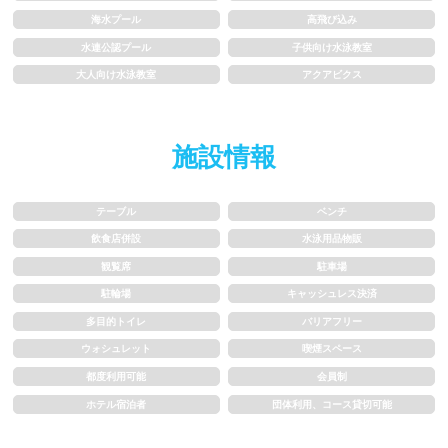
海水プール
高飛び込み
1.5~2m
2m以上
水連公認プール
子供向け水泳教室
大人向け水泳教室
アクアビクス
レーン
施設情報
3レーン以下
4レーン
5レーン
6レーン
テーブル
ベンチ
飲食店併設
水泳用品物販
7レーン以上
観覧席
駐車場
駐輪場
キャッシュレス決済
プール利用ルール
多目的トイレ
バリアフリー
ウォシュレット
喫煙スペース
プール内撮影禁止
メイク/整髪料禁止
都度利用可能
会員制
ホテル宿泊者
団体利用、コース貸切可能
水泳帽必ず被る
浮き輪等遊具使用禁止