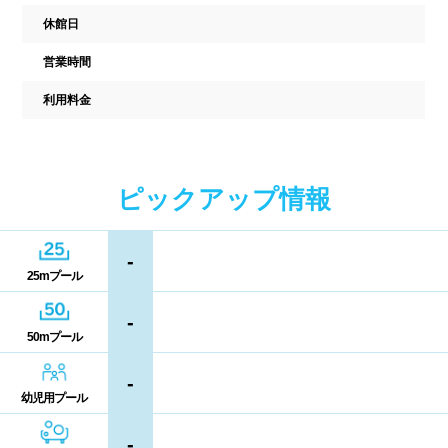
駐車場
駐輪場
中国
休館日
キャッシュレス決済
多目的トイレ
営業時間
鳥取県
島根県
岡山県
バリアフリー
ウォシュレット
利用料金
広島県
山口県
喫煙スペース
四国
ピックアップ情報
更衣室/ロッカータイプ
徳島県
香川県
愛媛県
-
ドライヤー
脱水機
25mプール
高知県
給水機
体重計
-
50mプール
血圧計
ドリンク自動販売機
九州、沖縄
-
貴重品ロッカー
カード式ロッカー
幼児用プール
福岡県
佐賀県
長崎県
-
コイン返却式ロッカー
コインロッカー