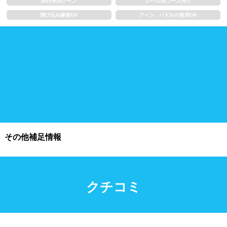
歩行専用レーン
レベル別コース分け
飛び込み練習OK
フィン、パドルの使用OK
施設利用
都度利用可能
会員制
ホテル宿泊者
団体利用、コース貸切可能
プール情報
その他補足情報
プール情報募集中
クチコミ