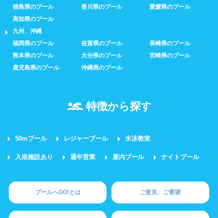
徳島県のプール
香川県のプール
愛媛県のプール
高知県のプール
九州、沖縄
福岡県のプール
佐賀県のプール
長崎県のプール
熊本県のプール
大分県のプール
宮崎県のプール
鹿児島県のプール
沖縄県のプール
特徴から探す
50mプール
レジャープール
水泳教室
入浴施設あり
通年営業
屋内プール
ナイトプール
プールへGO!とは
ご意見、ご要望