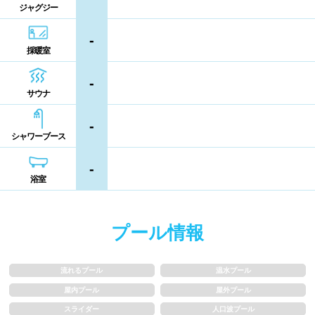
ジャグジー
熊本県
大分県
宮崎県
シャンプー類
メイク落とし
-
鹿児島県
沖縄県
採暖室
営業時間
-
サウナ
通年営業
夏季限定
-
シャワーブース
18時以降も営業
24時間営業
-
浴室
ロケーション
プール情報
駅近
郊外
水深
流れるプール
温水プール
屋内プール
屋外プール
スライダー
人口波プール
1m未満
1~1.5m