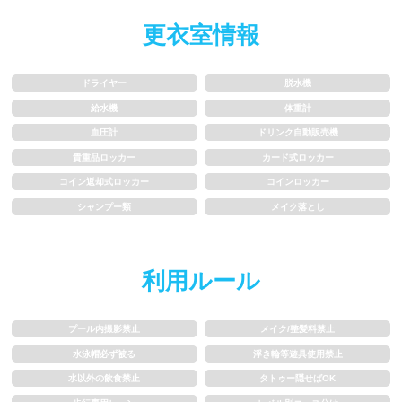
水以外の飲食禁止
タトゥー隠せばOK
更衣室情報
歩行専用レーン
レベル別コース分け
ドライヤー
脱水機
飛び込み練習OK
フィン、パドルの使用OK
給水機
体重計
血圧計
ドリンク自動販売機
スクール
貴重品ロッカー
カード式ロッカー
コイン返却式ロッカー
コインロッカー
シャンプー類
メイク落とし
子供向け水泳教室
大人向け水泳教室
アクアビクス
利用ルール
レンタル
プール内撮影禁止
メイク/整髪料禁止
水泳帽必ず被る
浮き輪等遊具使用禁止
バスタオル
水着
水以外の飲食禁止
タトゥー隠せばOK
浮き輪類
水泳帽、ゴーグル