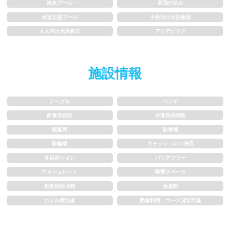
1m未満
1~1.5m
海水プール
高飛び込み
水連公認プール
子供向け水泳教室
1.5~2m
2m以上
大人向け水泳教室
アクアビクス
レーン
施設情報
3レーン以下
4レーン
テーブル
ベンチ
5レーン
6レーン
飲食店併設
水泳用品物販
観覧席
駐車場
7レーン以上
駐輪場
キャッシュレス決済
多目的トイレ
バリアフリー
プール利用ルール
ウォシュレット
喫煙スペース
都度利用可能
会員制
プール内撮影禁止
メイク/整髪料禁止
ホテル宿泊者
団体利用、コース貸切可能
水泳帽必ず被る
浮き輪等遊具使用禁止