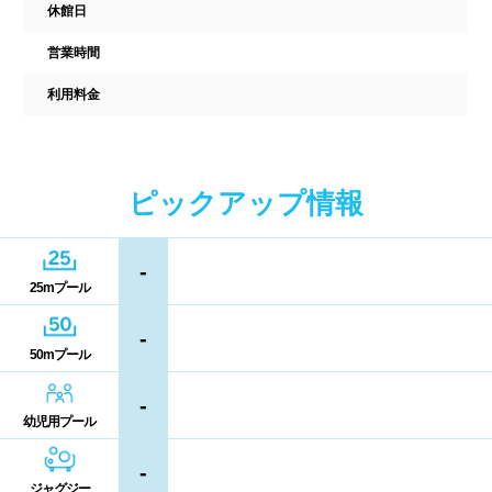
駐車場
駐輪場
休館日
中国
キャッシュレス決済
多目的トイレ
営業時間
鳥取県
島根県
岡山県
利用料金
バリアフリー
ウォシュレット
広島県
山口県
喫煙スペース
ピックアップ情報
四国
更衣室/ロッカータイプ
-
徳島県
香川県
愛媛県
ドライヤー
脱水機
25mプール
高知県
-
給水機
体重計
50mプール
血圧計
ドリンク自動販売機
九州、沖縄
-
幼児用プール
貴重品ロッカー
カード式ロッカー
福岡県
佐賀県
長崎県
-
コイン返却式ロッカー
コインロッカー
ジャグジー