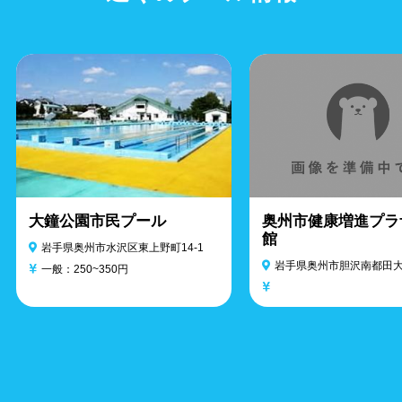
大鐘公園市民プール
奥州市健康増進プラ
館
岩手県奥州市水沢区東上野町14-1
岩手県奥州市胆沢南都田大
一般：250~350円