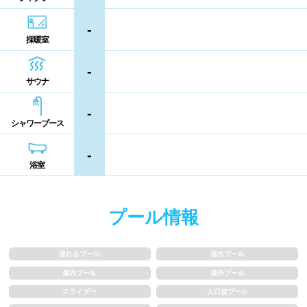
熊本県
大分県
宮崎県
-
シャンプー類
メイク落とし
採暖室
鹿児島県
沖縄県
-
営業時間
サウナ
-
通年営業
夏季限定
シャワーブース
18時以降も営業
24時間営業
-
浴室
ロケーション
プール情報
駅近
郊外
流れるプール
温水プール
水深
屋内プール
屋外プール
スライダー
人口波プール