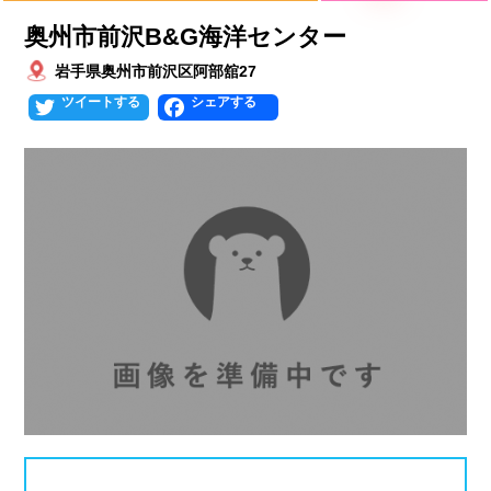
プールタイプ
北海道、東北
奥州市前沢B&G海洋センター
北海道
青森県
岩手県
25mプール
50mプール
岩手県奥州市前沢区阿部舘27
Twitter
Facebook
宮城県
秋田県
山形県
幼児用プール
流れるプール
福島県
温水プール
屋内プール
屋外プール
スライダー
関東
人口波プール
海水プール
茨城県
栃木県
群馬県
高飛び込み
水連公認プール
埼玉県
千葉県
東京都
施設タイプ
神奈川県
公営プール
レジャープール
北陸、甲信越