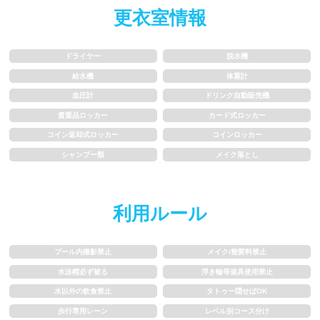
更衣室情報
水以外の飲食禁止
タトゥー隠せばOK
歩行専用レーン
レベル別コース分け
ドライヤー
脱水機
給水機
体重計
飛び込み練習OK
フィン、パドルの使用OK
血圧計
ドリンク自動販売機
貴重品ロッカー
カード式ロッカー
スクール
コイン返却式ロッカー
コインロッカー
シャンプー類
メイク落とし
子供向け水泳教室
大人向け水泳教室
アクアビクス
利用ルール
レンタル
プール内撮影禁止
メイク/整髪料禁止
水泳帽必ず被る
浮き輪等遊具使用禁止
バスタオル
水着
水以外の飲食禁止
タトゥー隠せばOK
歩行専用レーン
レベル別コース分け
浮き輪類
水泳帽、ゴーグル