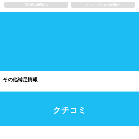
飛び込み練習OK
フィン、パドルの使用OK
施設利用
都度利用可能
会員制
ホテル宿泊者
団体利用、コース貸切可能
プール情報
その他補足情報
プール情報募集中
クチコミ