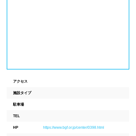
ナイトプール
スポーツジム
新潟県
富山県
石川県
ホテル
学校施設
福井県
山梨県
長野県
スパリゾート
東海
設備
岐阜県
静岡県
愛知県
ジャグジー
採暖室
三重県
サウナ
シャワーブース
アクセス
施設タイプ
近畿
浴室
テーブル
駐車場
ベンチ
飲食店併設
滋賀県
京都府
大阪府
TEL
水泳用品物販
観覧席
兵庫県
奈良県
和歌山県
HP
https://www.bgf.or.jp/center/0398.html