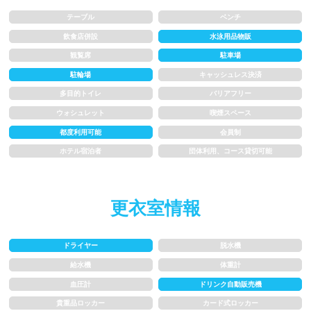
1.5~2m
2m以上
テーブル
ベンチ
飲食店併設
水泳用品物販
レーン
観覧席
駐車場
駐輪場
キャッシュレス決済
3レーン以下
4レーン
多目的トイレ
バリアフリー
ウォシュレット
喫煙スペース
5レーン
6レーン
都度利用可能
会員制
ホテル宿泊者
団体利用、コース貸切可能
7レーン以上
プール利用ルール
更衣室情報
プール内撮影禁止
メイク/整髪料禁止
ドライヤー
脱水機
給水機
体重計
水泳帽必ず被る
浮き輪等遊具使用禁止
血圧計
ドリンク自動販売機
水以外の飲食禁止
タトゥー隠せばOK
貴重品ロッカー
カード式ロッカー