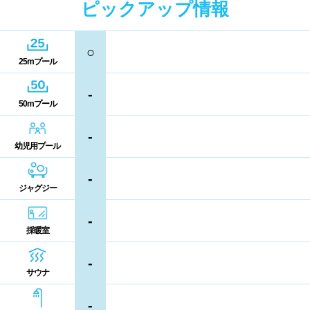
ピックアップ情報
キャッシュレス決済
多目的トイレ
鳥取県
島根県
岡山県
バリアフリー
ウォシュレット
○
25mプール
広島県
山口県
喫煙スペース
-
50mプール
四国
更衣室/ロッカータイプ
-
幼児用プール
徳島県
香川県
愛媛県
ドライヤー
脱水機
-
高知県
ジャグジー
給水機
体重計
-
血圧計
ドリンク自動販売機
九州、沖縄
採暖室
貴重品ロッカー
カード式ロッカー
-
福岡県
佐賀県
長崎県
サウナ
コイン返却式ロッカー
コインロッカー
熊本県
大分県
宮崎県
-