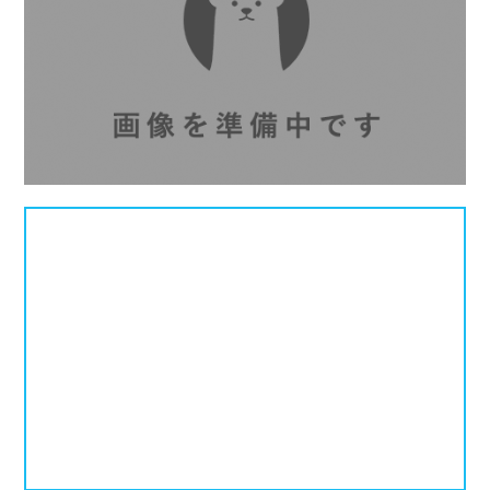
北海道
青森県
岩手県
25mプール
50mプール
宮城県
秋田県
山形県
幼児用プール
流れるプール
福島県
温水プール
屋内プール
屋外プール
スライダー
関東
人口波プール
海水プール
茨城県
栃木県
群馬県
高飛び込み
水連公認プール
埼玉県
千葉県
東京都
施設タイプ
神奈川県
公営プール
レジャープール
北陸、甲信越
ナイトプール
スポーツジム