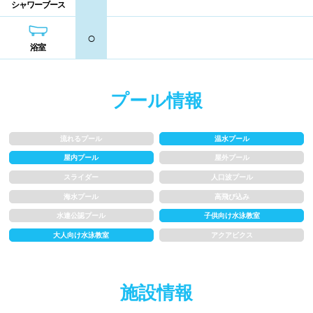
シャワーブース
シャンプー類
メイク落とし
鹿児島県
沖縄県
○
浴室
営業時間
通年営業
夏季限定
プール情報
18時以降も営業
24時間営業
流れるプール
温水プール
屋内プール
屋外プール
ロケーション
スライダー
人口波プール
海水プール
高飛び込み
駅近
郊外
水連公認プール
子供向け水泳教室
大人向け水泳教室
アクアビクス
水深
施設情報
1m未満
1~1.5m