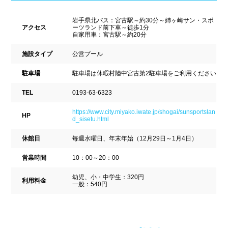
新潟県
富山県
石川県
ホテル
学校施設
岩手県北バス：宮古駅～約30分～姉ヶ崎サン・スポ
福井県
山梨県
長野県
アクセス
ーツランド前下車～徒歩1分
自家用車：宮古駅～約20分
スパリゾート
施設タイプ
公営プール
東海
設備
駐車場
駐車場は休暇村陸中宮古第2駐車場をご利用ください
岐阜県
静岡県
愛知県
TEL
0193-63-6323
ジャグジー
採暖室
三重県
https://www.city.miyako.iwate.jp/shogai/sunsportslan
HP
d_sisetu.html
サウナ
シャワーブース
休館日
毎週水曜日、年末年始（12月29日～1月4日）
近畿
浴室
テーブル
営業時間
10：00～20：00
ベンチ
飲食店併設
滋賀県
京都府
大阪府
幼児、小・中学生：320円
利用料金
一般：540円
水泳用品物販
観覧席
兵庫県
奈良県
和歌山県
駐車場
駐輪場
中国