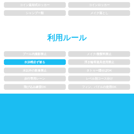
コイン返却式ロッカー
コインロッカー
歩行専用レーン
レベル別コース分け
シャンプー類
メイク落とし
飛び込み練習OK
フィン、パドルの使用OK
利用ルール
スクール
プール内撮影禁止
メイク/整髪料禁止
子供向け水泳教室
大人向け水泳教室
水泳帽必ず被る
浮き輪等遊具使用禁止
水以外の飲食禁止
タトゥー隠せばOK
アクアビクス
歩行専用レーン
レベル別コース分け
飛び込み練習OK
フィン、パドルの使用OK
レンタル
バスタオル
水着
浮き輪類
水泳帽、ゴーグル