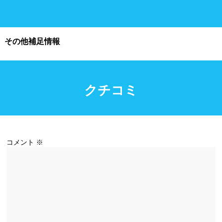
施設利用
その他補足情報
都度利用可能
会員制
ホテル宿泊者
団体利用、コース貸切可能
クチコミ
プール情報
プール情報募集中
コメント
※