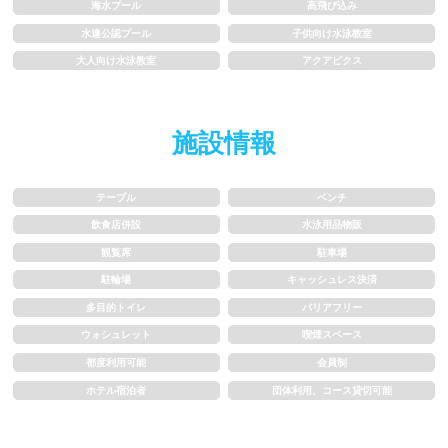
海水プール
高飛び込み
1.5~2m
2m以上
水連公認プール
子供向け水泳教室
大人向け水泳教室
アクアビクス
レーン
施設情報
3レーン以下
4レーン
5レーン
6レーン
テーブル
ベンチ
飲食店併設
水泳用品物販
7レーン以上
観覧席
駐車場
駐輪場
キャッシュレス決済
プール利用ルール
多目的トイレ
バリアフリー
ウォシュレット
喫煙スペース
プール内撮影禁止
メイク/整髪料禁止
都度利用可能
会員制
ホテル宿泊者
団体利用、コース貸切可能
水泳帽必ず被る
浮き輪等遊具使用禁止
水以外の飲食禁止
タトゥー隠せばOK