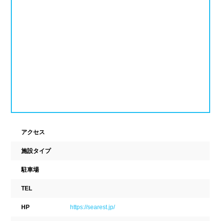
新潟県
富山県
石川県
ホテル
学校施設
福井県
山梨県
長野県
スパリゾート
東海
設備
岐阜県
静岡県
愛知県
ジャグジー
採暖室
三重県
サウナ
シャワーブース
アクセス
近畿
浴室
テーブル
施設タイプ
ベンチ
飲食店併設
滋賀県
京都府
大阪府
駐車場
水泳用品物販
観覧席
TEL
兵庫県
奈良県
和歌山県
HP
https://searest.jp/
駐車場
駐輪場