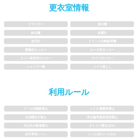
更衣室情報
歩行専用レーン
レベル別コース分け
ドライヤー
脱水機
飛び込み練習OK
フィン、パドルの使用OK
給水機
体重計
血圧計
ドリンク自動販売機
スクール
貴重品ロッカー
カード式ロッカー
コイン返却式ロッカー
コインロッカー
子供向け水泳教室
大人向け水泳教室
シャンプー類
メイク落とし
アクアビクス
利用ルール
レンタル
プール内撮影禁止
メイク/整髪料禁止
バスタオル
水着
水泳帽必ず被る
浮き輪等遊具使用禁止
水以外の飲食禁止
タトゥー隠せばOK
浮き輪類
水泳帽、ゴーグル
歩行専用レーン
レベル別コース分け