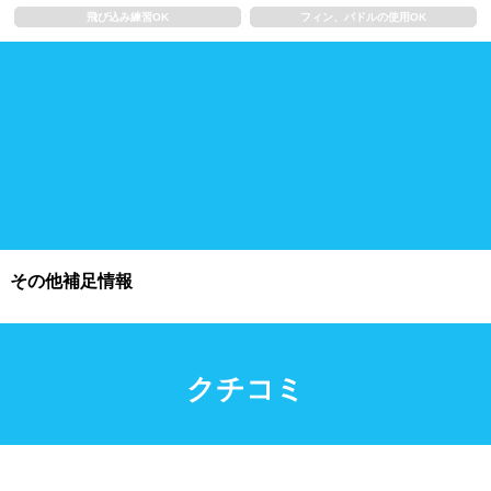
飛び込み練習OK
フィン、パドルの使用OK
施設利用
都度利用可能
会員制
ホテル宿泊者
団体利用、コース貸切可能
プール情報
その他補足情報
プール情報募集中
クチコミ