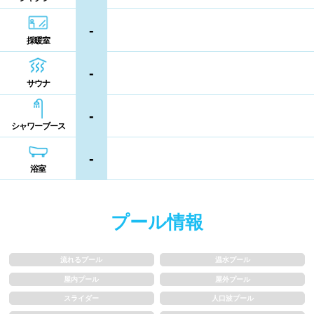
シャンプー類
メイク落とし
鹿児島県
沖縄県
-
採暖室
営業時間
-
サウナ
通年営業
夏季限定
-
シャワーブース
18時以降も営業
24時間営業
-
浴室
ロケーション
駅近
郊外
プール情報
水深
流れるプール
温水プール
屋内プール
屋外プール
1m未満
1~1.5m
スライダー
人口波プール