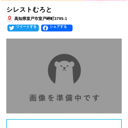
シレストむろと
北海道
青森県
岩手県
25mプール
50mプール
高知県室戸市室戸岬町3795-1
宮城県
秋田県
山形県
幼児用プール
流れるプール
Twitter
Facebook
福島県
温水プール
屋内プール
屋外プール
スライダー
関東
人口波プール
海水プール
茨城県
栃木県
群馬県
高飛び込み
水連公認プール
埼玉県
千葉県
東京都
施設タイプ
神奈川県
公営プール
レジャープール
北陸、甲信越
ナイトプール
スポーツジム