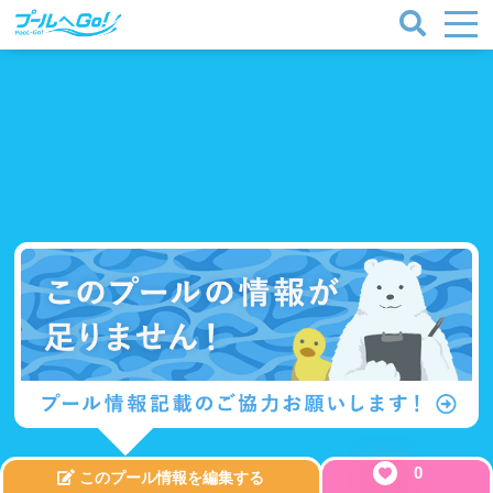
プールタイプ
北海道、東北
0
このプール情報を編集する