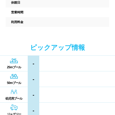
中国
休館日
キャッシュレス決済
多目的トイレ
営業時間
鳥取県
島根県
岡山県
バリアフリー
ウォシュレット
利用料金
広島県
山口県
喫煙スペース
四国
更衣室/ロッカータイプ
ピックアップ情報
徳島県
香川県
愛媛県
ドライヤー
脱水機
-
25mプール
高知県
給水機
体重計
-
50mプール
血圧計
ドリンク自動販売機
九州、沖縄
-
貴重品ロッカー
カード式ロッカー
幼児用プール
福岡県
佐賀県
長崎県
コイン返却式ロッカー
コインロッカー
-
熊本県
大分県
宮崎県
ジャグジー