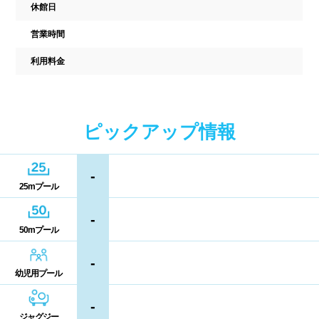
中国
休館日
キャッシュレス決済
多目的トイレ
営業時間
鳥取県
島根県
岡山県
バリアフリー
ウォシュレット
利用料金
広島県
山口県
喫煙スペース
四国
更衣室/ロッカータイプ
ピックアップ情報
徳島県
香川県
愛媛県
ドライヤー
脱水機
-
25mプール
高知県
給水機
体重計
-
50mプール
血圧計
ドリンク自動販売機
九州、沖縄
-
貴重品ロッカー
カード式ロッカー
幼児用プール
福岡県
佐賀県
長崎県
コイン返却式ロッカー
コインロッカー
-
熊本県
大分県
宮崎県
ジャグジー