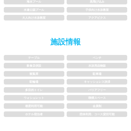
海水プール
高飛び込み
1.5~2m
2m以上
水連公認プール
子供向け水泳教室
大人向け水泳教室
アクアビクス
レーン
施設情報
3レーン以下
4レーン
5レーン
6レーン
テーブル
ベンチ
飲食店併設
水泳用品物販
7レーン以上
観覧席
駐車場
駐輪場
キャッシュレス決済
プール利用ルール
多目的トイレ
バリアフリー
ウォシュレット
喫煙スペース
プール内撮影禁止
メイク/整髪料禁止
都度利用可能
会員制
ホテル宿泊者
団体利用、コース貸切可能
水泳帽必ず被る
浮き輪等遊具使用禁止
水以外の飲食禁止
タトゥー隠せばOK