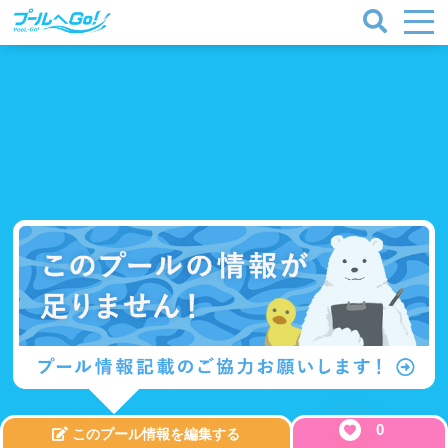
プールタイプ
北海道、東北
0
このプール情報を編集する