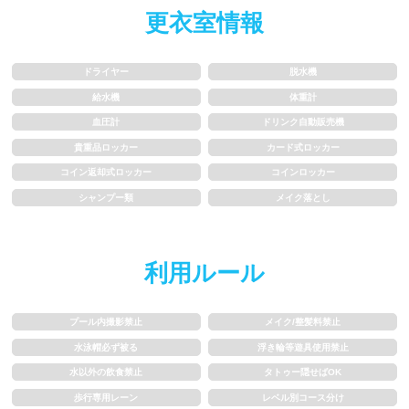
更衣室情報
歩行専用レーン
レベル別コース分け
ドライヤー
脱水機
飛び込み練習OK
フィン、パドルの使用OK
給水機
体重計
血圧計
ドリンク自動販売機
スクール
貴重品ロッカー
カード式ロッカー
コイン返却式ロッカー
コインロッカー
子供向け水泳教室
大人向け水泳教室
シャンプー類
メイク落とし
アクアビクス
利用ルール
レンタル
プール内撮影禁止
メイク/整髪料禁止
バスタオル
水着
水泳帽必ず被る
浮き輪等遊具使用禁止
水以外の飲食禁止
タトゥー隠せばOK
浮き輪類
水泳帽、ゴーグル
歩行専用レーン
レベル別コース分け