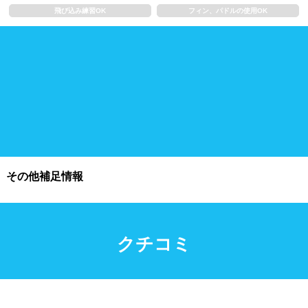
飛び込み練習OK
フィン、パドルの使用OK
施設利用
都度利用可能
会員制
ホテル宿泊者
団体利用、コース貸切可能
プール情報
その他補足情報
プール情報募集中
クチコミ