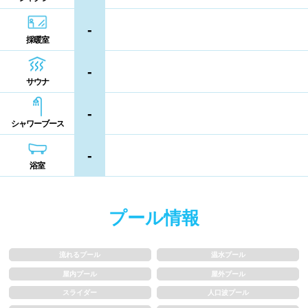
シャンプー類
メイク落とし
鹿児島県
沖縄県
-
採暖室
営業時間
-
サウナ
通年営業
夏季限定
-
シャワーブース
18時以降も営業
24時間営業
-
浴室
ロケーション
駅近
郊外
プール情報
水深
流れるプール
温水プール
屋内プール
屋外プール
1m未満
1~1.5m
スライダー
人口波プール