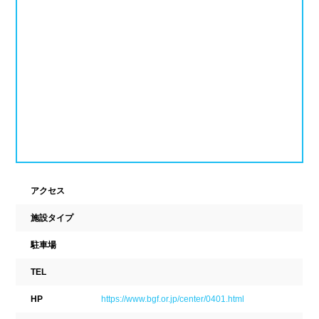
新潟県
富山県
石川県
ホテル
学校施設
福井県
山梨県
長野県
スパリゾート
東海
設備
岐阜県
静岡県
愛知県
ジャグジー
採暖室
三重県
サウナ
シャワーブース
アクセス
近畿
浴室
テーブル
施設タイプ
ベンチ
飲食店併設
滋賀県
京都府
大阪府
駐車場
水泳用品物販
観覧席
TEL
兵庫県
奈良県
和歌山県
HP
https://www.bgf.or.jp/center/0401.html
駐車場
駐輪場