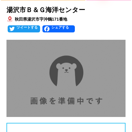
湯沢市Ｂ＆Ｇ海洋センター
北海道
青森県
岩手県
25mプール
50mプール
秋田県湯沢市字沖鶴171番地
宮城県
秋田県
山形県
幼児用プール
流れるプール
Twitter
Facebook
福島県
温水プール
屋内プール
屋外プール
スライダー
関東
人口波プール
海水プール
茨城県
栃木県
群馬県
高飛び込み
水連公認プール
埼玉県
千葉県
東京都
施設タイプ
神奈川県
公営プール
レジャープール
北陸、甲信越
ナイトプール
スポーツジム