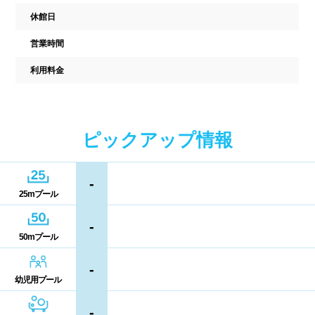
駐車場
駐輪場
休館日
中国
キャッシュレス決済
多目的トイレ
営業時間
鳥取県
島根県
岡山県
バリアフリー
ウォシュレット
利用料金
広島県
山口県
喫煙スペース
四国
ピックアップ情報
更衣室/ロッカータイプ
徳島県
香川県
愛媛県
-
ドライヤー
脱水機
25mプール
高知県
給水機
体重計
-
50mプール
血圧計
ドリンク自動販売機
九州、沖縄
-
貴重品ロッカー
カード式ロッカー
幼児用プール
福岡県
佐賀県
長崎県
-
コイン返却式ロッカー
コインロッカー