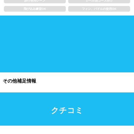
歩行専用レーン
レベル別コース分け
飛び込み練習OK
フィン、パドルの使用OK
施設利用
都度利用可能
会員制
ホテル宿泊者
団体利用、コース貸切可能
プール情報
その他補足情報
プール情報募集中
クチコミ