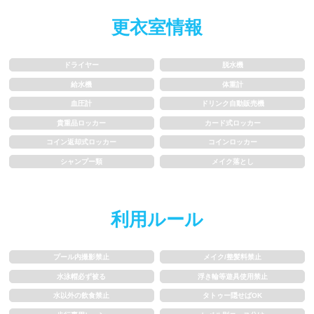
水以外の飲食禁止
タトゥー隠せばOK
更衣室情報
歩行専用レーン
レベル別コース分け
ドライヤー
脱水機
飛び込み練習OK
フィン、パドルの使用OK
給水機
体重計
血圧計
ドリンク自動販売機
スクール
貴重品ロッカー
カード式ロッカー
コイン返却式ロッカー
コインロッカー
シャンプー類
メイク落とし
子供向け水泳教室
大人向け水泳教室
アクアビクス
利用ルール
レンタル
プール内撮影禁止
メイク/整髪料禁止
水泳帽必ず被る
浮き輪等遊具使用禁止
バスタオル
水着
水以外の飲食禁止
タトゥー隠せばOK
浮き輪類
水泳帽、ゴーグル