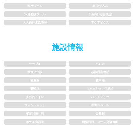
1m未満
1~1.5m
海水プール
高飛び込み
1.5~2m
2m以上
水連公認プール
子供向け水泳教室
大人向け水泳教室
アクアビクス
レーン
施設情報
3レーン以下
4レーン
5レーン
6レーン
テーブル
ベンチ
飲食店併設
水泳用品物販
7レーン以上
観覧席
駐車場
駐輪場
キャッシュレス決済
プール利用ルール
多目的トイレ
バリアフリー
ウォシュレット
喫煙スペース
プール内撮影禁止
メイク/整髪料禁止
都度利用可能
会員制
ホテル宿泊者
団体利用、コース貸切可能
水泳帽必ず被る
浮き輪等遊具使用禁止