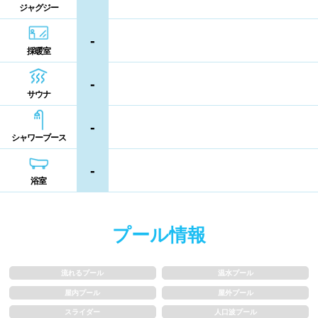
ジャグジー
熊本県
大分県
宮崎県
シャンプー類
メイク落とし
-
鹿児島県
沖縄県
採暖室
営業時間
-
サウナ
通年営業
夏季限定
-
シャワーブース
18時以降も営業
24時間営業
-
浴室
ロケーション
プール情報
駅近
郊外
流れるプール
温水プール
水深
屋内プール
屋外プール
スライダー
人口波プール