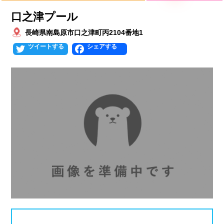
プールタイプ
北海道、東北
口之津プール
北海道
青森県
岩手県
25mプール
50mプール
長崎県南島原市口之津町丙2104番地1
Twitter
Facebook
宮城県
秋田県
山形県
幼児用プール
流れるプール
福島県
温水プール
屋内プール
屋外プール
スライダー
関東
人口波プール
海水プール
茨城県
栃木県
群馬県
高飛び込み
水連公認プール
埼玉県
千葉県
東京都
施設タイプ
神奈川県
公営プール
レジャープール
北陸、甲信越