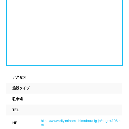
ナイトプール
スポーツジム
新潟県
富山県
石川県
ホテル
学校施設
福井県
山梨県
長野県
スパリゾート
東海
設備
岐阜県
静岡県
愛知県
ジャグジー
採暖室
三重県
サウナ
シャワーブース
アクセス
施設タイプ
近畿
浴室
テーブル
駐車場
ベンチ
飲食店併設
滋賀県
京都府
大阪府
TEL
水泳用品物販
観覧席
兵庫県
奈良県
和歌山県
https://www.city.minamishimabara.lg.jp/page4196.ht
HP
ml