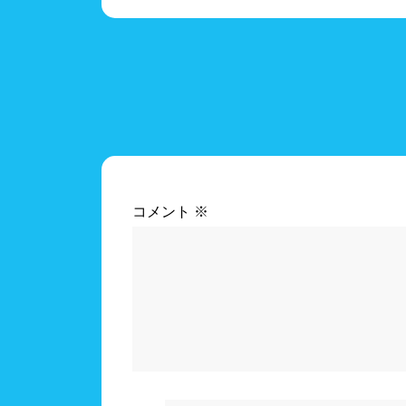
コメント
※