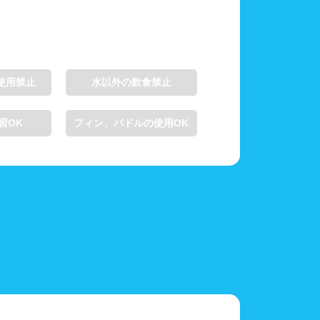
使用禁止
水以外の飲食禁止
習OK
フィン、パドルの使用OK