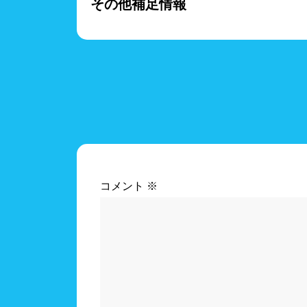
その他補足情報
コメント
※