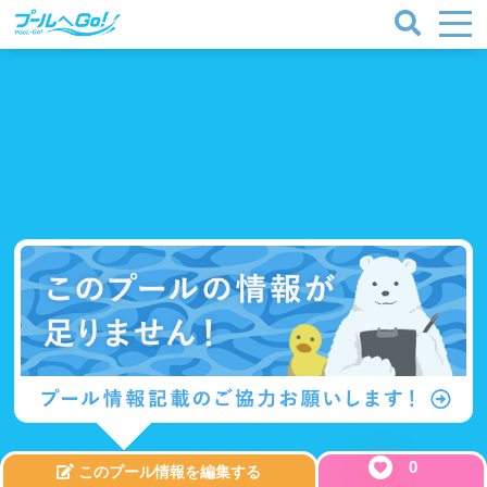
プールタイプ
北海道、東北
0
このプール情報を編集する