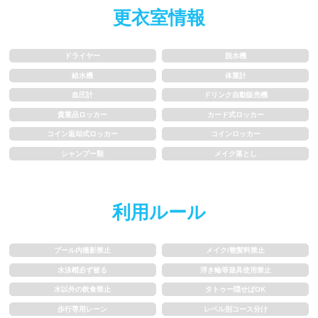
更衣室情報
歩行専用レーン
レベル別コース分け
ドライヤー
脱水機
飛び込み練習OK
フィン、パドルの使用OK
給水機
体重計
血圧計
ドリンク自動販売機
スクール
貴重品ロッカー
カード式ロッカー
コイン返却式ロッカー
コインロッカー
子供向け水泳教室
大人向け水泳教室
シャンプー類
メイク落とし
アクアビクス
利用ルール
レンタル
プール内撮影禁止
メイク/整髪料禁止
バスタオル
水着
水泳帽必ず被る
浮き輪等遊具使用禁止
水以外の飲食禁止
タトゥー隠せばOK
浮き輪類
水泳帽、ゴーグル
歩行専用レーン
レベル別コース分け