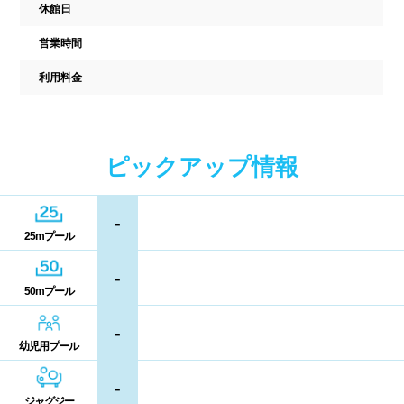
中国
休館日
キャッシュレス決済
多目的トイレ
営業時間
鳥取県
島根県
岡山県
バリアフリー
ウォシュレット
利用料金
広島県
山口県
喫煙スペース
四国
更衣室/ロッカータイプ
ピックアップ情報
徳島県
香川県
愛媛県
ドライヤー
脱水機
-
25mプール
高知県
給水機
体重計
-
50mプール
血圧計
ドリンク自動販売機
九州、沖縄
-
貴重品ロッカー
カード式ロッカー
幼児用プール
福岡県
佐賀県
長崎県
コイン返却式ロッカー
コインロッカー
-
熊本県
大分県
宮崎県
ジャグジー