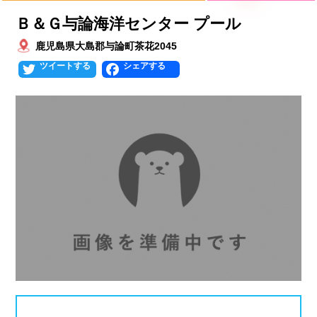
Ｂ＆Ｇ与論海洋センター プール
北海道
青森県
岩手県
25mプール
50mプール
鹿児島県大島郡与論町茶花2045
宮城県
秋田県
山形県
幼児用プール
流れるプール
Twitter
Facebook
福島県
温水プール
屋内プール
屋外プール
スライダー
関東
人口波プール
海水プール
茨城県
栃木県
群馬県
高飛び込み
水連公認プール
埼玉県
千葉県
東京都
施設タイプ
神奈川県
公営プール
レジャープール
北陸、甲信越
ナイトプール
スポーツジム