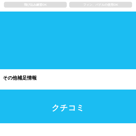
飛び込み練習OK
フィン、パドルの使用OK
施設利用
都度利用可能
会員制
ホテル宿泊者
団体利用、コース貸切可能
プール情報
その他補足情報
プール情報募集中
クチコミ