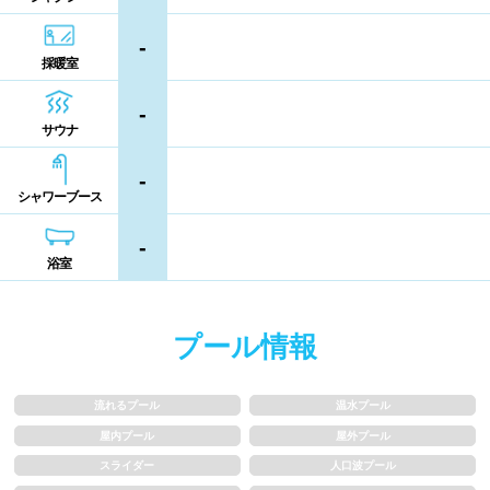
シャンプー類
メイク落とし
鹿児島県
沖縄県
-
採暖室
営業時間
-
サウナ
通年営業
夏季限定
-
シャワーブース
18時以降も営業
24時間営業
-
浴室
ロケーション
駅近
郊外
プール情報
水深
流れるプール
温水プール
屋内プール
屋外プール
1m未満
1~1.5m
スライダー
人口波プール