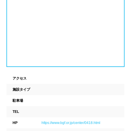
新潟県
富山県
石川県
ホテル
学校施設
福井県
山梨県
長野県
スパリゾート
東海
設備
岐阜県
静岡県
愛知県
ジャグジー
採暖室
三重県
サウナ
シャワーブース
アクセス
近畿
浴室
テーブル
施設タイプ
ベンチ
飲食店併設
滋賀県
京都府
大阪府
駐車場
水泳用品物販
観覧席
TEL
兵庫県
奈良県
和歌山県
HP
https://www.bgf.or.jp/center/0418.html
駐車場
駐輪場