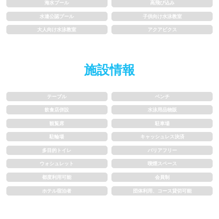
1m未満
1~1.5m
海水プール
高飛び込み
水連公認プール
子供向け水泳教室
1.5~2m
2m以上
大人向け水泳教室
アクアビクス
レーン
施設情報
3レーン以下
4レーン
テーブル
ベンチ
5レーン
6レーン
飲食店併設
水泳用品物販
観覧席
駐車場
7レーン以上
駐輪場
キャッシュレス決済
多目的トイレ
バリアフリー
プール利用ルール
ウォシュレット
喫煙スペース
都度利用可能
会員制
プール内撮影禁止
メイク/整髪料禁止
ホテル宿泊者
団体利用、コース貸切可能
水泳帽必ず被る
浮き輪等遊具使用禁止