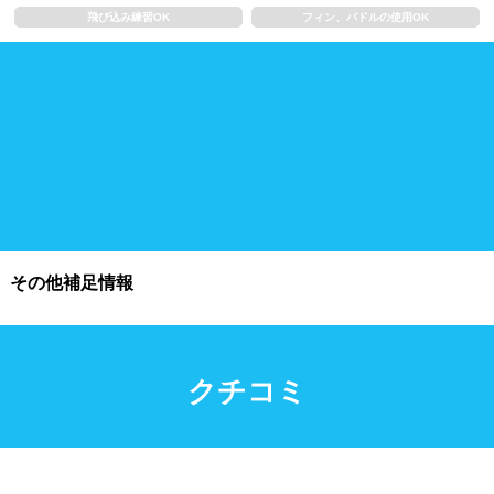
飛び込み練習OK
フィン、パドルの使用OK
施設利用
都度利用可能
会員制
ホテル宿泊者
団体利用、コース貸切可能
プール情報
その他補足情報
プール情報募集中
クチコミ