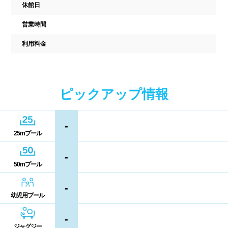
駐車場
駐輪場
休館日
中国
キャッシュレス決済
多目的トイレ
営業時間
鳥取県
島根県
岡山県
利用料金
バリアフリー
ウォシュレット
広島県
山口県
喫煙スペース
ピックアップ情報
四国
更衣室/ロッカータイプ
-
徳島県
香川県
愛媛県
ドライヤー
脱水機
25mプール
高知県
-
給水機
体重計
50mプール
血圧計
ドリンク自動販売機
九州、沖縄
-
幼児用プール
貴重品ロッカー
カード式ロッカー
福岡県
佐賀県
長崎県
-
コイン返却式ロッカー
コインロッカー
ジャグジー