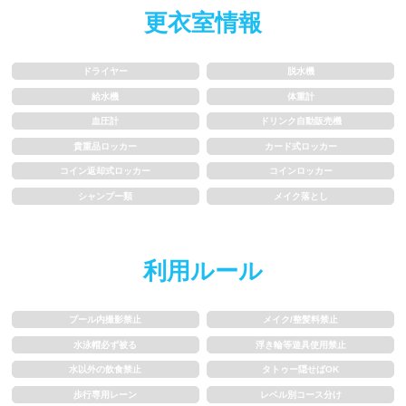
更衣室情報
水以外の飲食禁止
タトゥー隠せばOK
歩行専用レーン
レベル別コース分け
ドライヤー
脱水機
給水機
体重計
飛び込み練習OK
フィン、パドルの使用OK
血圧計
ドリンク自動販売機
貴重品ロッカー
カード式ロッカー
スクール
コイン返却式ロッカー
コインロッカー
シャンプー類
メイク落とし
子供向け水泳教室
大人向け水泳教室
アクアビクス
利用ルール
レンタル
プール内撮影禁止
メイク/整髪料禁止
水泳帽必ず被る
浮き輪等遊具使用禁止
バスタオル
水着
水以外の飲食禁止
タトゥー隠せばOK
歩行専用レーン
レベル別コース分け
浮き輪類
水泳帽、ゴーグル