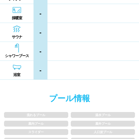
熊本県
大分県
宮崎県
-
シャンプー類
メイク落とし
採暖室
鹿児島県
沖縄県
-
営業時間
サウナ
-
通年営業
夏季限定
シャワーブース
18時以降も営業
24時間営業
-
浴室
ロケーション
プール情報
駅近
郊外
流れるプール
温水プール
水深
屋内プール
屋外プール
スライダー
人口波プール