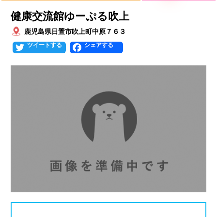
プールタイプ
北海道、東北
健康交流館ゆーぷる吹上
北海道
青森県
岩手県
25mプール
50mプール
鹿児島県日置市吹上町中原７６３
Twitter
Facebook
宮城県
秋田県
山形県
幼児用プール
流れるプール
福島県
温水プール
屋内プール
屋外プール
スライダー
関東
人口波プール
海水プール
茨城県
栃木県
群馬県
高飛び込み
水連公認プール
埼玉県
千葉県
東京都
施設タイプ
神奈川県
公営プール
レジャープール
北陸、甲信越