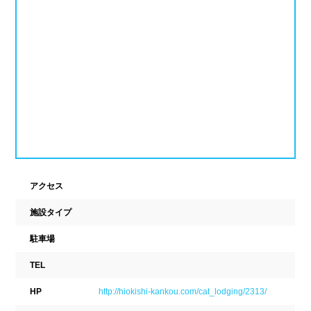
ナイトプール
スポーツジム
新潟県
富山県
石川県
ホテル
学校施設
福井県
山梨県
長野県
スパリゾート
東海
設備
岐阜県
静岡県
愛知県
ジャグジー
採暖室
三重県
サウナ
シャワーブース
アクセス
施設タイプ
近畿
浴室
テーブル
駐車場
ベンチ
飲食店併設
滋賀県
京都府
大阪府
TEL
水泳用品物販
観覧席
兵庫県
奈良県
和歌山県
HP
http://hiokishi-kankou.com/cat_lodging/2313/