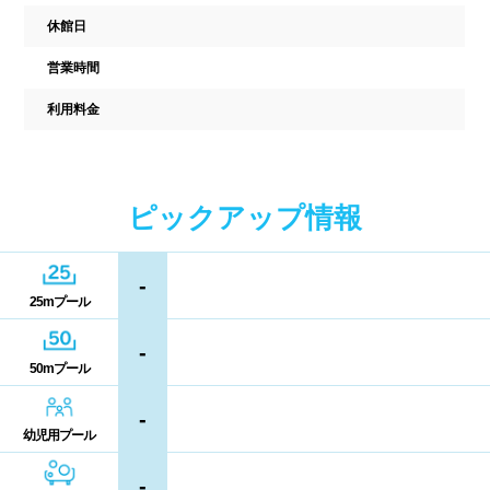
駐車場
駐輪場
休館日
中国
キャッシュレス決済
多目的トイレ
営業時間
鳥取県
島根県
岡山県
バリアフリー
ウォシュレット
利用料金
広島県
山口県
喫煙スペース
四国
ピックアップ情報
更衣室/ロッカータイプ
徳島県
香川県
愛媛県
-
ドライヤー
脱水機
25mプール
高知県
給水機
体重計
-
50mプール
血圧計
ドリンク自動販売機
九州、沖縄
-
貴重品ロッカー
カード式ロッカー
幼児用プール
福岡県
佐賀県
長崎県
-
コイン返却式ロッカー
コインロッカー