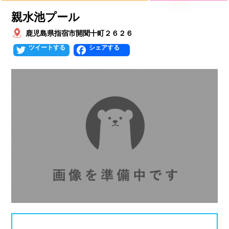
プールタイプ
北海道、東北
親水池プール
北海道
青森県
岩手県
25mプール
50mプール
鹿児島県指宿市開聞十町２６２６
Twitter
Facebook
宮城県
秋田県
山形県
幼児用プール
流れるプール
福島県
温水プール
屋内プール
屋外プール
スライダー
関東
人口波プール
海水プール
茨城県
栃木県
群馬県
高飛び込み
水連公認プール
埼玉県
千葉県
東京都
施設タイプ
神奈川県
公営プール
レジャープール
北陸、甲信越