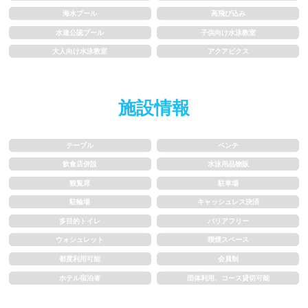
1m未満
1~1.5m
海水プール
高飛び込み
1.5~2m
2m以上
水連公認プール
子供向け水泳教室
大人向け水泳教室
アクアビクス
レーン
施設情報
3レーン以下
4レーン
5レーン
6レーン
テーブル
ベンチ
飲食店併設
水泳用品物販
7レーン以上
観覧席
駐車場
駐輪場
キャッシュレス決済
プール利用ルール
多目的トイレ
バリアフリー
ウォシュレット
喫煙スペース
プール内撮影禁止
メイク/整髪料禁止
都度利用可能
会員制
ホテル宿泊者
団体利用、コース貸切可能
水泳帽必ず被る
浮き輪等遊具使用禁止