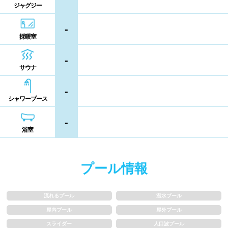
ジャグジー
熊本県
大分県
宮崎県
シャンプー類
メイク落とし
-
鹿児島県
沖縄県
採暖室
営業時間
-
サウナ
通年営業
夏季限定
-
シャワーブース
18時以降も営業
24時間営業
-
浴室
ロケーション
プール情報
駅近
郊外
流れるプール
温水プール
水深
屋内プール
屋外プール
スライダー
人口波プール