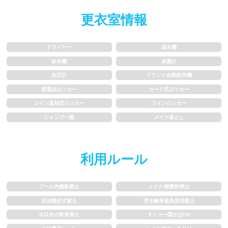
水以外の飲食禁止
タトゥー隠せばOK
更衣室情報
歩行専用レーン
レベル別コース分け
ドライヤー
脱水機
飛び込み練習OK
フィン、パドルの使用OK
給水機
体重計
血圧計
ドリンク自動販売機
スクール
貴重品ロッカー
カード式ロッカー
コイン返却式ロッカー
コインロッカー
シャンプー類
メイク落とし
子供向け水泳教室
大人向け水泳教室
アクアビクス
利用ルール
レンタル
プール内撮影禁止
メイク/整髪料禁止
水泳帽必ず被る
浮き輪等遊具使用禁止
バスタオル
水着
水以外の飲食禁止
タトゥー隠せばOK
浮き輪類
水泳帽、ゴーグル