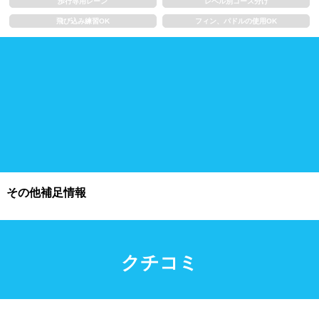
歩行専用レーン
レベル別コース分け
飛び込み練習OK
フィン、パドルの使用OK
施設利用
都度利用可能
会員制
ホテル宿泊者
団体利用、コース貸切可能
プール情報
その他補足情報
プール情報募集中
クチコミ