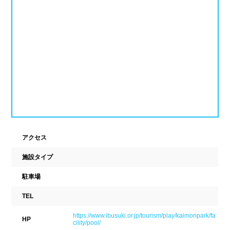
ナイトプール
スポーツジム
新潟県
富山県
石川県
ホテル
学校施設
福井県
山梨県
長野県
スパリゾート
東海
設備
岐阜県
静岡県
愛知県
ジャグジー
採暖室
三重県
サウナ
シャワーブース
アクセス
施設タイプ
近畿
浴室
テーブル
駐車場
ベンチ
飲食店併設
滋賀県
京都府
大阪府
TEL
水泳用品物販
観覧席
兵庫県
奈良県
和歌山県
https://www.ibusuki.or.jp/tourism/play/kaimonpark/fa
HP
cility/pool/