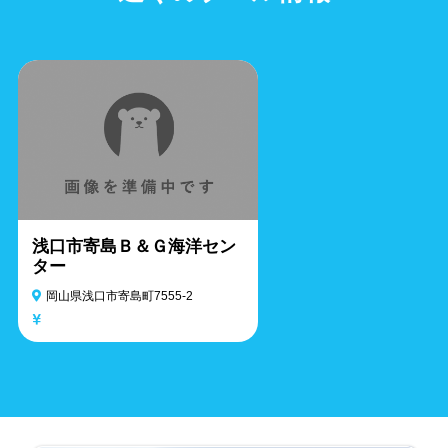
浅口市寄島Ｂ＆Ｇ海洋セン
ター
岡山県浅口市寄島町7555-2