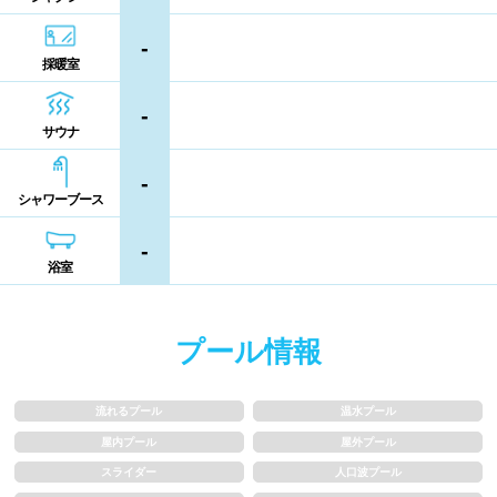
熊本県
大分県
宮崎県
-
シャンプー類
メイク落とし
採暖室
鹿児島県
沖縄県
営業時間
-
サウナ
通年営業
夏季限定
-
シャワーブース
18時以降も営業
24時間営業
-
浴室
ロケーション
プール情報
駅近
郊外
流れるプール
温水プール
水深
屋内プール
屋外プール
スライダー
人口波プール
1m未満
1~1.5m