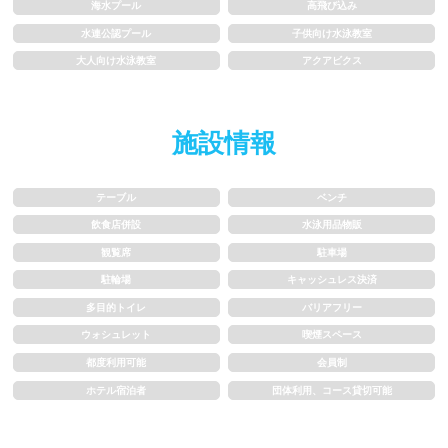
海水プール
高飛び込み
水連公認プール
子供向け水泳教室
1.5~2m
2m以上
大人向け水泳教室
アクアビクス
レーン
施設情報
3レーン以下
4レーン
テーブル
ベンチ
5レーン
6レーン
飲食店併設
水泳用品物販
観覧席
駐車場
7レーン以上
駐輪場
キャッシュレス決済
多目的トイレ
バリアフリー
プール利用ルール
ウォシュレット
喫煙スペース
都度利用可能
会員制
プール内撮影禁止
メイク/整髪料禁止
ホテル宿泊者
団体利用、コース貸切可能
水泳帽必ず被る
浮き輪等遊具使用禁止