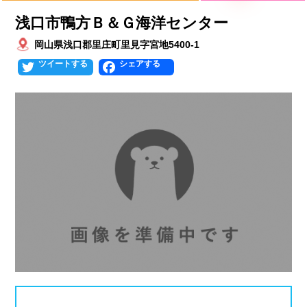
プールタイプ
北海道、東北
浅口市鴨方Ｂ＆Ｇ海洋センター
北海道
青森県
岩手県
25mプール
50mプール
岡山県浅口郡里庄町里見字宮地5400-1
Twitter
Facebook
宮城県
秋田県
山形県
幼児用プール
流れるプール
福島県
温水プール
屋内プール
屋外プール
スライダー
関東
人口波プール
海水プール
茨城県
栃木県
群馬県
高飛び込み
水連公認プール
埼玉県
千葉県
東京都
施設タイプ
神奈川県
公営プール
レジャープール
北陸、甲信越