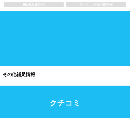
飛び込み練習OK
フィン、パドルの使用OK
施設利用
都度利用可能
会員制
ホテル宿泊者
団体利用、コース貸切可能
プール情報
その他補足情報
プール情報募集中
クチコミ