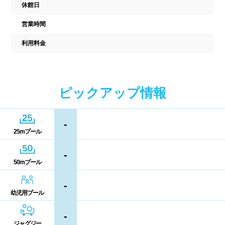
駐車場
駐輪場
休館日
中国
キャッシュレス決済
多目的トイレ
営業時間
鳥取県
島根県
岡山県
利用料金
バリアフリー
ウォシュレット
広島県
山口県
喫煙スペース
ピックアップ情報
四国
更衣室/ロッカータイプ
-
徳島県
香川県
愛媛県
ドライヤー
脱水機
25mプール
高知県
-
給水機
体重計
50mプール
血圧計
ドリンク自動販売機
九州、沖縄
-
幼児用プール
貴重品ロッカー
カード式ロッカー
福岡県
佐賀県
長崎県
-
コイン返却式ロッカー
コインロッカー
ジャグジー