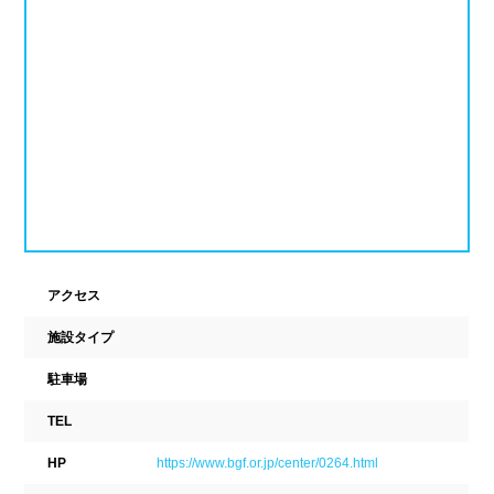
ナイトプール
スポーツジム
新潟県
富山県
石川県
ホテル
学校施設
福井県
山梨県
長野県
スパリゾート
東海
設備
岐阜県
静岡県
愛知県
ジャグジー
採暖室
三重県
サウナ
シャワーブース
アクセス
近畿
施設タイプ
浴室
テーブル
駐車場
ベンチ
飲食店併設
滋賀県
京都府
大阪府
TEL
水泳用品物販
観覧席
兵庫県
奈良県
和歌山県
HP
https://www.bgf.or.jp/center/0264.html