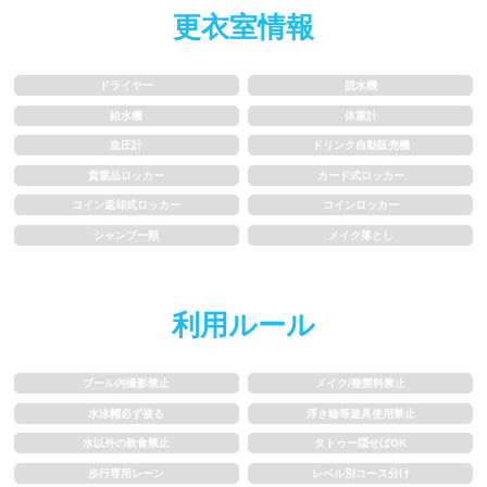
更衣室情報
水以外の飲食禁止
タトゥー隠せばOK
歩行専用レーン
レベル別コース分け
ドライヤー
脱水機
給水機
体重計
飛び込み練習OK
フィン、パドルの使用OK
血圧計
ドリンク自動販売機
貴重品ロッカー
カード式ロッカー
スクール
コイン返却式ロッカー
コインロッカー
シャンプー類
メイク落とし
子供向け水泳教室
大人向け水泳教室
アクアビクス
利用ルール
レンタル
プール内撮影禁止
メイク/整髪料禁止
水泳帽必ず被る
浮き輪等遊具使用禁止
バスタオル
水着
水以外の飲食禁止
タトゥー隠せばOK
歩行専用レーン
レベル別コース分け
浮き輪類
水泳帽、ゴーグル