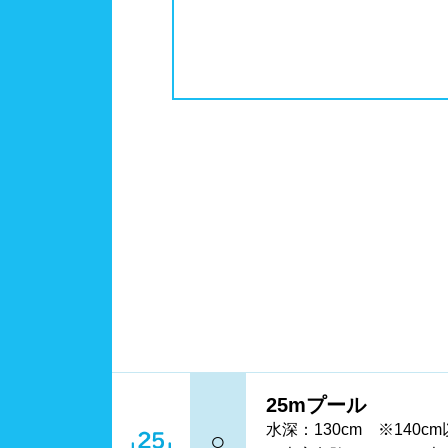
中国
鳥取
更衣室/ロッカータイプ
ドラ
ドリ
四国
徳島
コイ
メイ
九州、沖縄
福岡
鹿児
営業時間
通年
ロケーション
駅近
25mプール
水深
1m未
水深：130cm ※140
○