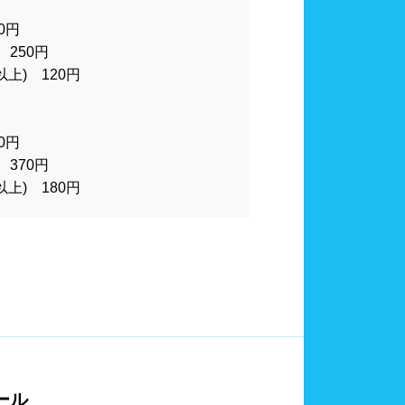
山口県
計
血圧計
0円
カード式ロッカー
250円
以上) 120円
シャンプー類
0円
大分県
宮崎県
370円
以上) 180円
24時間営業
ール