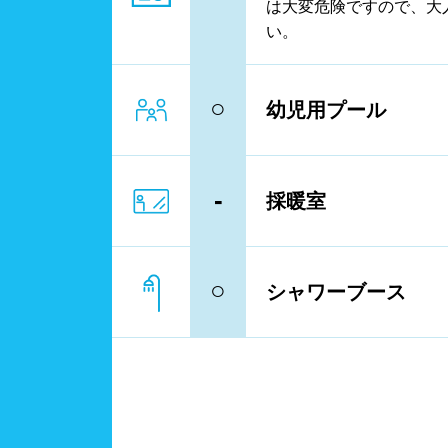
は大変危険ですので、大
い。
レーン
3レ
○
幼児用プール
プール利用ルール
プー
浮き
-
採暖室
歩行
フィ
○
シャワーブース
スクール
子供
レンタル
バス