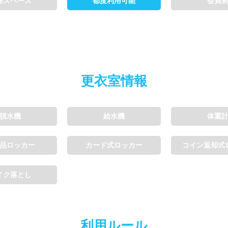
煙スペース
都度利用可能
会員
更衣室情報
脱水機
給水機
体重
品ロッカー
カード式ロッカー
コイン返却式
イク落とし
利用ルール