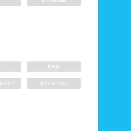
制
ホテル宿泊者
計
血圧計
ロッカー
コインロッカー