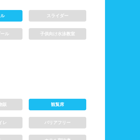
ール
スライダー
プール
子供向け水泳教室
物販
観覧席
イレ
バリアフリー