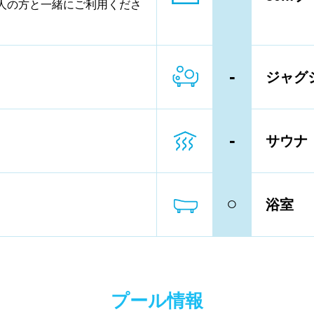
人の方と一緒にご利用くださ
ーン以下
4レーン
5レーン
-
ジャグ
ル内撮影禁止
メイク/整髪料禁止
輪等遊具使用禁止
水以外の飲食禁止
-
サウナ
専用レーン
レベル別コース分け
ン、パドルの使用OK
○
浴室
向け水泳教室
大人向け水泳教室
プール情報
タオル
水着
浮き輪類
水泳