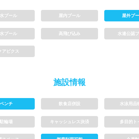
水プール
屋内プール
屋外プ
利用可能
会員制
ホテル宿泊者
水プール
高飛び込み
水連公認
利用、コース貸切可能
クアビクス
ル情報募集中
施設情報
ベンチ
飲食店併設
水泳用品
駐輪場
キャッシュレス決済
多目的ト