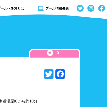
プールへGO!とは
プール情報募集
0
Twitter
Facebook
秋田県
流れるプール
山形県
スライダー
車道湯原ICから約10分