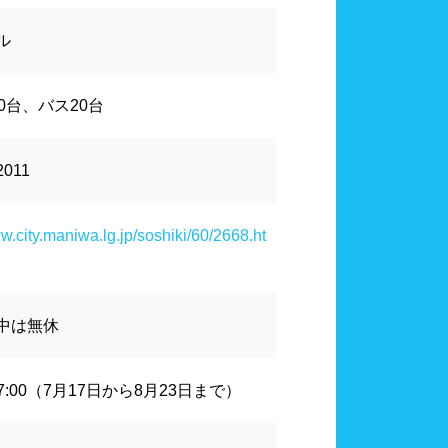
水連公認プール
ル
千葉県
東京都
ール
スポーツジム
0台、バス20台
2011
山梨県
長野県
ワーブース
浴室
ww.city.maniwa.lg.jp/soshiki/60/2668.ht
泳用品物販
観覧席
多目的トイレ
中は無休
奈良県
和歌山県
ペース
17:00（7月17日から8月23日まで）