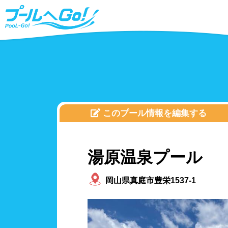
このプール情報を編集する
湯原温泉プール
岡山県真庭市豊栄1537-1
北海道、東北
プールタイプ
北海
25m
福島
温水