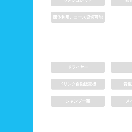
ウォシュレット
喫
団体利用、コース貸切可能
ドライヤー
ドリンク自動販売機
貴重
シャンプー類
メ