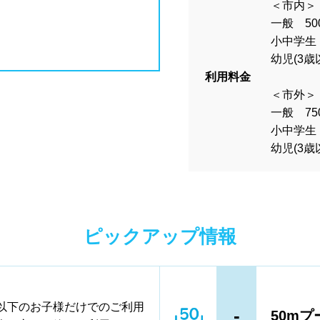
県
島根県
岡山県
広島県
イヤー
脱水機
給水機
体重
＜市内＞
一般 50
ンク自動販売機
貴重品ロッカー
小中学生 
幼児(3歳
県
香川県
愛媛県
高知県
ン返却式ロッカー
コインロッカー
利用料金
＜市外＞
ク落とし
一般 75
県
佐賀県
長崎県
熊本県
小中学生 
幼児(3歳
島県
沖縄県
営業
夏季限定
18時以降も営業
郊外
ピックアップ情報
満
1~1.5m
1.5~2m
2m以上
cm以下のお子様だけでのご利用
-
50mプ