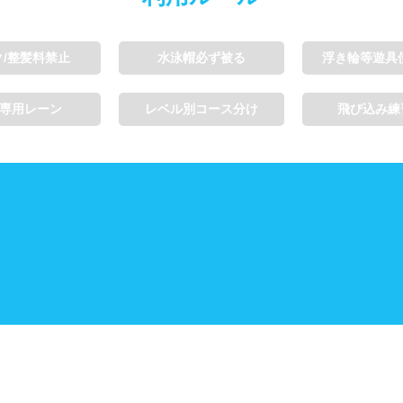
ク/整髪料禁止
水泳帽必ず被る
浮き輪等遊具
専用レーン
レベル別コース分け
飛び込み練