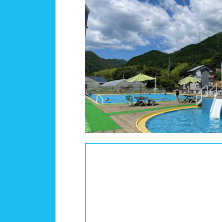
人口
関東
茨城
施設タイプ
神奈
公営
ホテ
北陸、甲信越
新潟
設備
ジャ
東海
岐阜
テー
駐車
近畿
滋賀
バリ