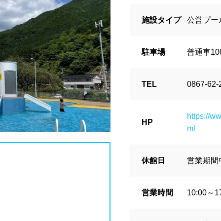
波プール
海水プール
高飛び込み
施設タイプ
公営プー
県
栃木県
群馬県
埼玉県
川県
プール
レジャープール
ナイトプ
駐車場
普通車10
ル
学校施設
スパリゾート
TEL
0867-62-
県
富山県
石川県
福井県
グジー
採暖室
サウナ
シャ
https://w
HP
ml
県
静岡県
愛知県
三重県
ブル
ベンチ
飲食店併設
水
場
駐輪場
キャッシュレス決済
休館日
営業期間
県
京都府
大阪府
兵庫県
アフリー
ウォシュレット
喫煙ス
営業時間
10:00～