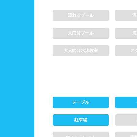
流れるプール
温
施設利用
都度
人口波プール
海
団体
大人向け水泳教室
ア
プール情報
プー
テーブル
駐車場