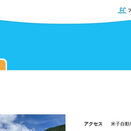
道
プール
青森県
50mプール
岩手県
幼児用プール
宮城県
県
プール
屋内プール
屋外プール
アクセス
米子自動