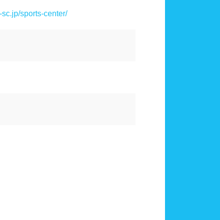
山口県
計
血圧計
a-sc.jp/sports-center/
カード式ロッカー
シャンプー類
大分県
宮崎県
24時間営業