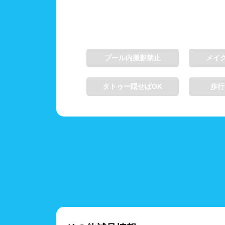
プール内撮影禁止
メイ
タトゥー隠せばOK
歩行