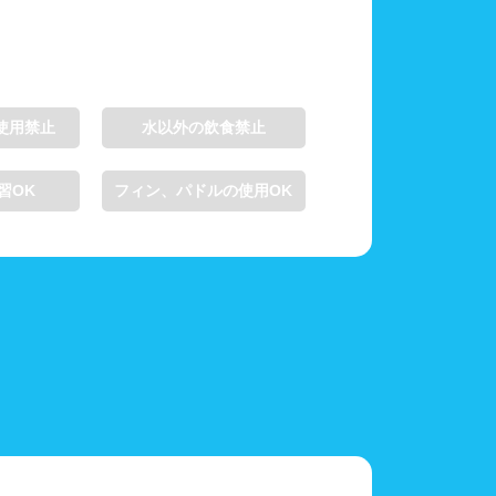
使用禁止
水以外の飲食禁止
習OK
フィン、パドルの使用OK