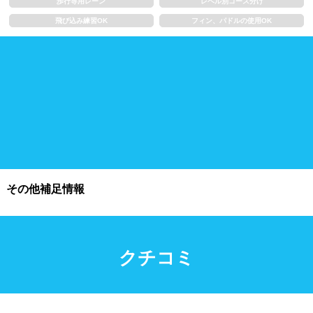
歩行専用レーン
レベル別コース分け
飛び込み練習OK
フィン、パドルの使用OK
施設利用
都度利用可能
会員制
ホテル宿泊者
団体利用、コース貸切可能
プール情報
その他補足情報
プール情報募集中
クチコミ