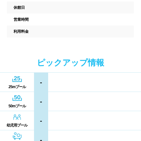
駐車場
駐輪場
休館日
中国
キャッシュレス決済
多目的トイレ
営業時間
鳥取県
島根県
岡山県
バリアフリー
ウォシュレット
利用料金
広島県
山口県
喫煙スペース
ピックアップ情報
四国
更衣室/ロッカータイプ
徳島県
香川県
愛媛県
-
ドライヤー
脱水機
25mプール
高知県
給水機
体重計
-
50mプール
血圧計
ドリンク自動販売機
九州、沖縄
-
幼児用プール
貴重品ロッカー
カード式ロッカー
福岡県
佐賀県
長崎県
-
コイン返却式ロッカー
コインロッカー