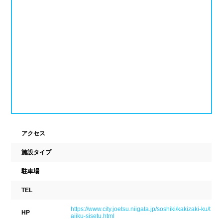
ナイトプール
スポーツジム
新潟県
富山県
石川県
ホテル
学校施設
福井県
山梨県
長野県
スパリゾート
東海
設備
岐阜県
静岡県
愛知県
ジャグジー
採暖室
三重県
サウナ
シャワーブース
アクセス
施設タイプ
近畿
浴室
テーブル
駐車場
ベンチ
飲食店併設
滋賀県
京都府
大阪府
TEL
水泳用品物販
観覧席
兵庫県
奈良県
和歌山県
https://www.city.joetsu.niigata.jp/soshiki/kakizaki-ku/t
HP
aiiku-sisetu.html