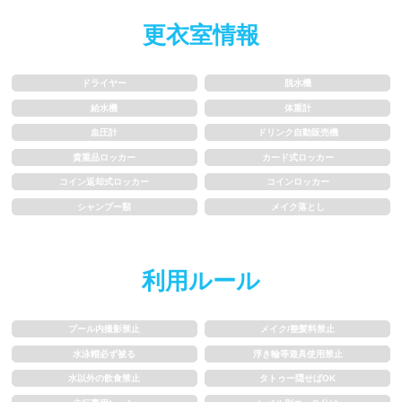
水以外の飲食禁止
タトゥー隠せばOK
更衣室情報
歩行専用レーン
レベル別コース分け
ドライヤー
脱水機
飛び込み練習OK
フィン、パドルの使用OK
給水機
体重計
血圧計
ドリンク自動販売機
スクール
貴重品ロッカー
カード式ロッカー
コイン返却式ロッカー
コインロッカー
シャンプー類
メイク落とし
子供向け水泳教室
大人向け水泳教室
アクアビクス
利用ルール
レンタル
プール内撮影禁止
メイク/整髪料禁止
水泳帽必ず被る
浮き輪等遊具使用禁止
バスタオル
水着
水以外の飲食禁止
タトゥー隠せばOK
浮き輪類
水泳帽、ゴーグル