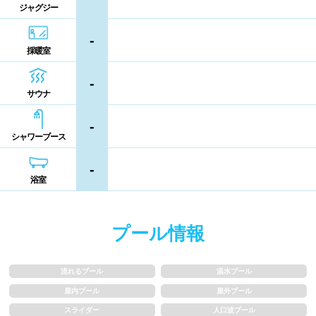
ジャグジー
熊本県
大分県
宮崎県
シャンプー類
メイク落とし
-
鹿児島県
沖縄県
採暖室
営業時間
-
サウナ
通年営業
夏季限定
-
シャワーブース
18時以降も営業
24時間営業
-
浴室
ロケーション
プール情報
駅近
郊外
流れるプール
温水プール
水深
屋内プール
屋外プール
スライダー
人口波プール