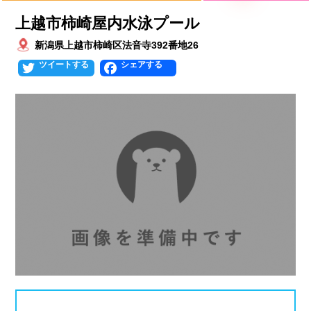
プールタイプ
北海道、東北
上越市柿崎屋内水泳プール
北海道
青森県
岩手県
25mプール
50mプール
新潟県上越市柿崎区法音寺392番地26
Twitter
Facebook
宮城県
秋田県
山形県
幼児用プール
流れるプール
福島県
温水プール
屋内プール
屋外プール
スライダー
関東
人口波プール
海水プール
茨城県
栃木県
群馬県
高飛び込み
水連公認プール
埼玉県
千葉県
東京都
施設タイプ
神奈川県
公営プール
レジャープール
北陸、甲信越