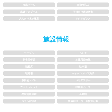
1m未満
1~1.5m
海水プール
高飛び込み
1.5~2m
2m以上
水連公認プール
子供向け水泳教室
大人向け水泳教室
アクアビクス
レーン
施設情報
3レーン以下
4レーン
テーブル
ベンチ
5レーン
6レーン
飲食店併設
水泳用品物販
7レーン以上
観覧席
駐車場
駐輪場
キャッシュレス決済
プール利用ルール
多目的トイレ
バリアフリー
ウォシュレット
喫煙スペース
都度利用可能
会員制
プール内撮影禁止
メイク/整髪料禁止
ホテル宿泊者
団体利用、コース貸切可能
水泳帽必ず被る
浮き輪等遊具使用禁止