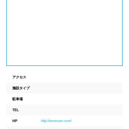
ナイトプール
スポーツジム
新潟県
富山県
石川県
ホテル
学校施設
福井県
山梨県
長野県
スパリゾート
東海
設備
岐阜県
静岡県
愛知県
ジャグジー
採暖室
三重県
サウナ
シャワーブース
アクセス
施設タイプ
近畿
浴室
テーブル
駐車場
ベンチ
飲食店併設
滋賀県
京都府
大阪府
TEL
水泳用品物販
観覧席
兵庫県
奈良県
和歌山県
HP
http://eeonsen.com/