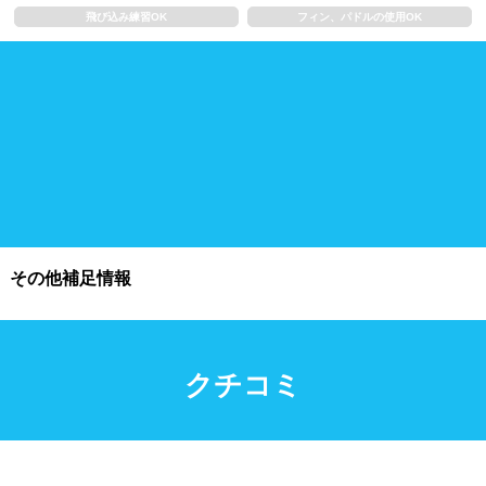
飛び込み練習OK
フィン、パドルの使用OK
施設利用
都度利用可能
会員制
ホテル宿泊者
団体利用、コース貸切可能
プール情報
その他補足情報
プール情報募集中
クチコミ