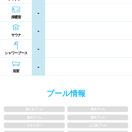
熊本県
大分県
宮崎県
-
シャンプー類
メイク落とし
採暖室
鹿児島県
沖縄県
-
営業時間
サウナ
-
通年営業
夏季限定
シャワーブース
18時以降も営業
24時間営業
-
浴室
ロケーション
プール情報
駅近
郊外
流れるプール
温水プール
水深
屋内プール
屋外プール
スライダー
人口波プール