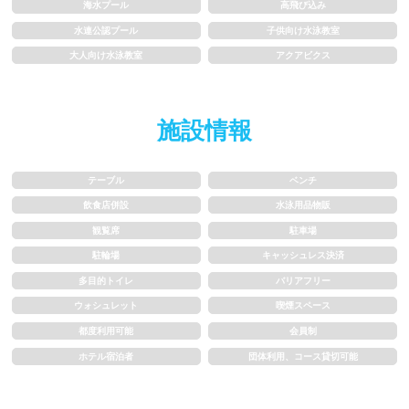
1m未満
1~1.5m
海水プール
高飛び込み
水連公認プール
子供向け水泳教室
1.5~2m
2m以上
大人向け水泳教室
アクアビクス
レーン
施設情報
3レーン以下
4レーン
テーブル
ベンチ
5レーン
6レーン
飲食店併設
水泳用品物販
観覧席
駐車場
7レーン以上
駐輪場
キャッシュレス決済
多目的トイレ
バリアフリー
プール利用ルール
ウォシュレット
喫煙スペース
都度利用可能
会員制
プール内撮影禁止
メイク/整髪料禁止
ホテル宿泊者
団体利用、コース貸切可能
水泳帽必ず被る
浮き輪等遊具使用禁止