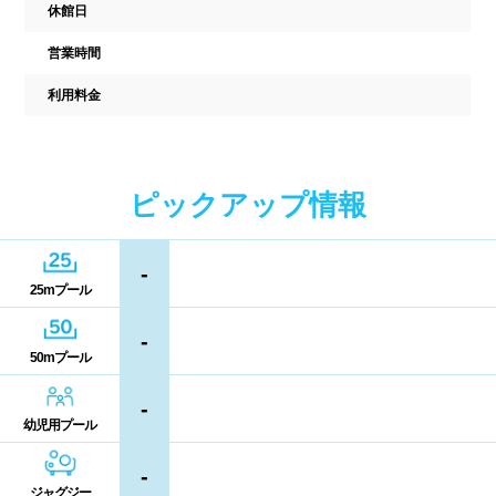
駐車場
駐輪場
休館日
中国
営業時間
キャッシュレス決済
多目的トイレ
鳥取県
島根県
岡山県
利用料金
バリアフリー
ウォシュレット
広島県
山口県
喫煙スペース
ピックアップ情報
四国
更衣室/ロッカータイプ
-
徳島県
香川県
愛媛県
ドライヤー
脱水機
25mプール
高知県
-
給水機
体重計
50mプール
血圧計
ドリンク自動販売機
九州、沖縄
-
幼児用プール
貴重品ロッカー
カード式ロッカー
福岡県
佐賀県
長崎県
-
コイン返却式ロッカー
コインロッカー
ジャグジー