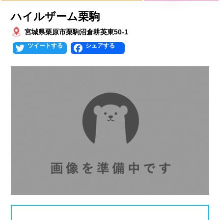
プールタイプ
北海道、東北
ハイルザーム栗駒
北海道
青森県
岩手県
25mプール
50mプール
宮城県栗原市栗駒沼倉耕英東50-1
Twitter
Facebook
宮城県
秋田県
山形県
幼児用プール
流れるプール
福島県
温水プール
屋内プール
屋外プール
スライダー
関東
人口波プール
海水プール
茨城県
栃木県
群馬県
高飛び込み
水連公認プール
埼玉県
千葉県
東京都
施設タイプ
神奈川県
公営プール
レジャープール
北陸、甲信越