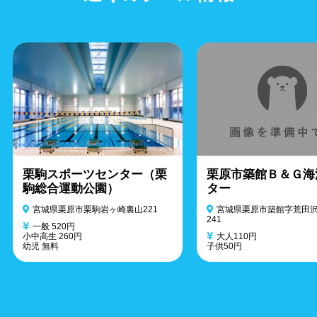
栗駒スポーツセンター（栗
栗原市築館Ｂ＆Ｇ海
駒総合運動公園）
ター
宮城県栗原市栗駒岩ヶ崎裏山221
宮城県栗原市築館字荒田沢
241
一般 520円
小中高生 260円
大人110円
幼児 無料
子供50円