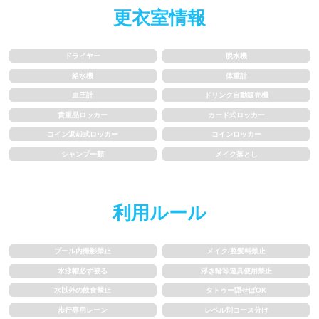
更衣室情報
水以外の飲食禁止
タトゥー隠せばOK
歩行専用レーン
レベル別コース分け
ドライヤー
脱水機
給水機
体重計
飛び込み練習OK
フィン、パドルの使用OK
血圧計
ドリンク自動販売機
貴重品ロッカー
カード式ロッカー
スクール
コイン返却式ロッカー
コインロッカー
シャンプー類
メイク落とし
子供向け水泳教室
大人向け水泳教室
アクアビクス
利用ルール
レンタル
プール内撮影禁止
メイク/整髪料禁止
水泳帽必ず被る
浮き輪等遊具使用禁止
バスタオル
水着
水以外の飲食禁止
タトゥー隠せばOK
歩行専用レーン
レベル別コース分け
浮き輪類
水泳帽、ゴーグル